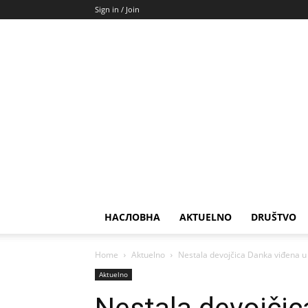
Sign in / Join
НАСЛОВНА
AKTUELNO
DRUŠTVO
Home
Aktuelno
Nestala devojčica Danka viđena u
Aktuelno