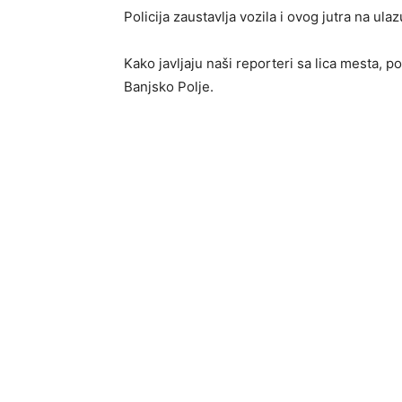
Policija zaustavlja vozila i ovog jutra na ula
Kako javljaju naši reporteri sa lica mesta, po
Banjsko Polje.