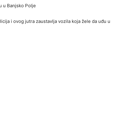
zu u Banjsko Polje
licija i ovog jutra zaustavlja vozila koja žele da uđu u