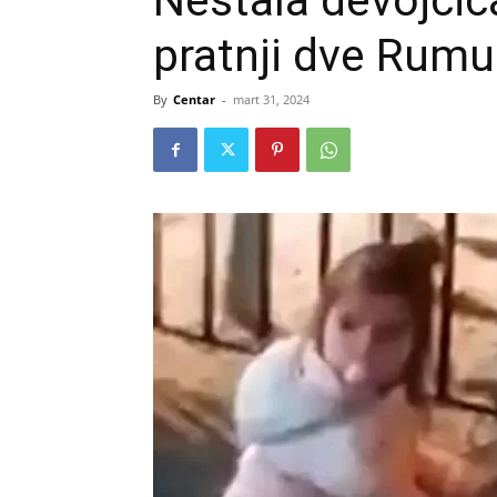
Nestala devojčic
pratnji dve Rum
By
Centar
-
mart 31, 2024