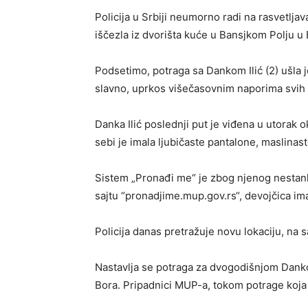
Policija u Srbiji neumorno radi na rasvetlja
iščezla iz dvorišta kuće u Bansjkom Polju u 
Podsetimo, potraga sa Dankom Ilić (2) ušla je
slavno, uprkos višečasovnim naporima svih
Danka Ilić poslednji put je viđena u utorak 
sebi je imala ljubičaste pantalone, maslinas
Sistem „Pronađi me“ je zbog njenog nestanka
sajtu “pronadjime.mup.gov.rs“, devojčica im
Policija danas pretražuje novu lokaciju, na
Nastavlja se potraga za dvogodišnjom Dankom
Bora. Pripadnici MUP-a, tokom potrage koja 