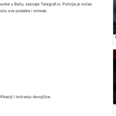
unke u Beču, saznaje Telegraf.rs. Policija je noćas
opolu sve podatke i snimak.
ikaciji i lociranju devojčice.