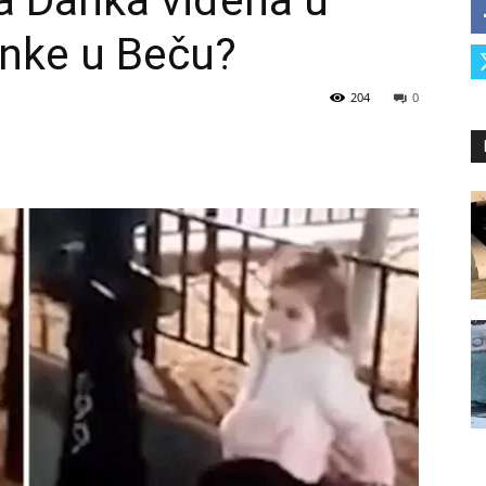
a Danka viđena u
unke u Beču?
204
0