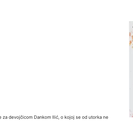
e za devojčicom Dankom Ilić, o kojoj se od utorka ne