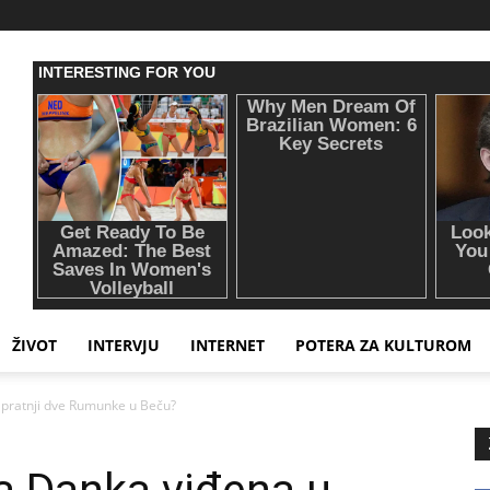
ŽIVOT
INTERVJU
INTERNET
POTERA ZA KULTUROM
 pratnji dve Rumunke u Beču?