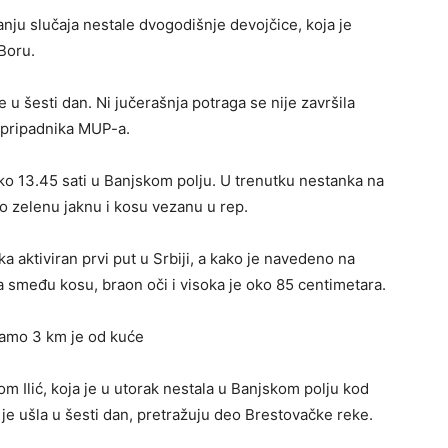
vanju slučaja nestale dvogodišnje devojčice, koja je
Boru.
 u šesti dan. Ni jučerašnja potraga se nije završila
 pripadnika MUP-a.
oko 13.45 sati u Banjskom polju. U trenutku nestanka na
to zelenu jaknu i kosu vezanu u rep.
 aktiviran prvi put u Srbiji, a kako je navedeno na
a smeđu kosu, braon oči i visoka je oko 85 centimetara.
 samo 3 km je od kuće
 Ilić, koja je u utorak nestala u Banjskom polju kod
je ušla u šesti dan, pretražuju deo Brestovačke reke.