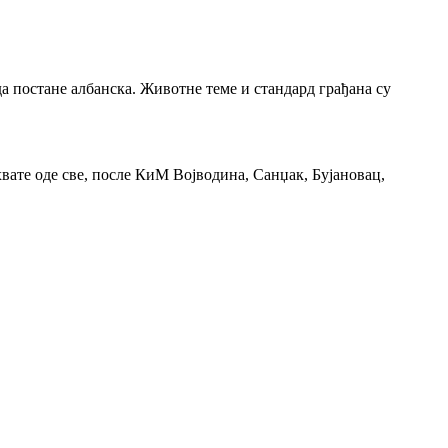
а постане албанска. Животне теме и стандард грађана су
вате оде све, после КиМ Војводина, Санџак, Бујановац,