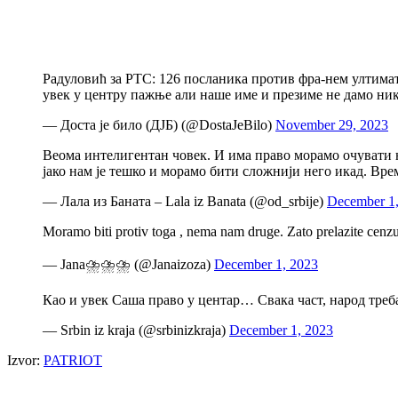
Радуловић за РТС: 126 посланика против фра-нем ултимат
увек у центру пажње али наше име и презиме не дамо ни
— Доста је било (ДЈБ) (@DostaJeBilo)
November 29, 2023
Веома интелигентан човек. И има право морамо очувати н
јако нам је тешко и морамо бити сложнији него икад. Вре
— Лала из Баната – Lala iz Banata (@od_srbije)
December 1
Moramo biti protiv toga , nema nam druge. Zato prelazite cenz
— Jana⛈️⛈️⛈️ (@Janaizoza)
December 1, 2023
Као и увек Саша право у центар… Свака част, народ треба
— Srbin iz kraja (@srbinizkraja)
December 1, 2023
Izvor:
PATRIOT