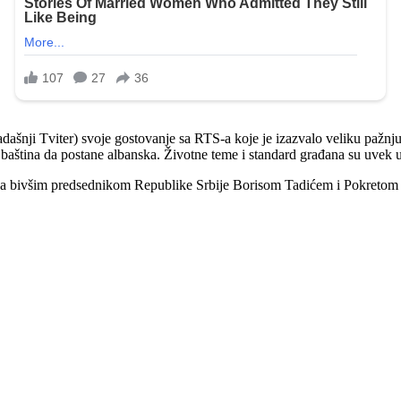
šnji Tviter) svoje gostovanje sa RTS-a koje je izazvalo veliku pažnju 
baština da postane albanska. Životne teme i standard građana su uvek 
o“ sa bivšim predsednikom Republike Srbije Borisom Tadićem i Pokretom