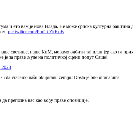
ума и ето вам је нова Влада. Не може српска културна баштина д
ком.
pic.twitter.com/PmITcZkKpB
аше светиње, наше КиМ, морамо одбити тај план јер ако га прих
ме је за праве људе на политичкој сцени попут Саше!
, 2023
us i da vraćamo našu okupiranu zemlju! Dosta je bilo ultimatuma
 да препозна вас као вођу праве опозиције.