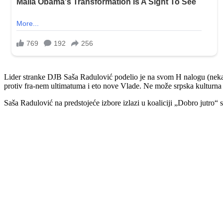
Lider stranke DJB Saša Radulović podelio je na svom H nalogu (nekada
protiv fra-nem ultimatuma i eto nove Vlade. Ne može srpska kulturna 
Saša Radulović na predstojeće izbore izlazi u koaliciji „Dobro jutr