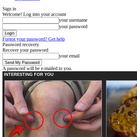
Sign in
Welcome! Log into your account
your username
your password
Forgot your password? Get help
Password recovery
Recover your password
your email
A password will be e-mailed to you.