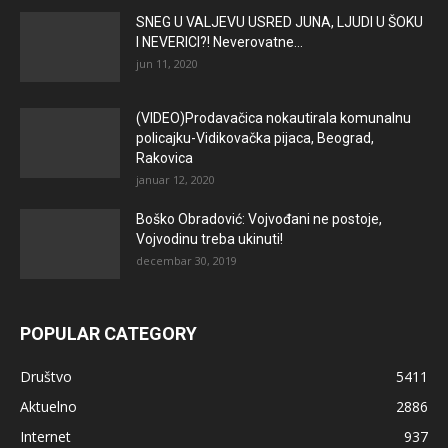
SNEG U VALJEVU USRED JUNA, LJUDI U ŠOKU
I NEVERICI?! Neverovatne...
jun 11, 2020
(VIDEO)Prodavačica nokautirala komunalnu
policajku-Vidikovačka pijaca, Beograd,
Rakovica
januar 12, 2020
Boško Obradović: Vojvođani ne postoje,
Vojvodinu treba ukinuti!
decembar 30, 2019
POPULAR CATEGORY
Društvo
5411
Aktuelno
2886
Internet
937