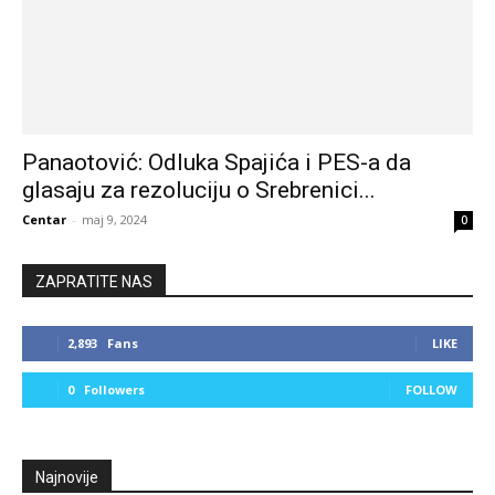
Panaotović: Odluka Spajića i PES-a da
glasaju za rezoluciju o Srebrenici...
Centar
-
maj 9, 2024
0
ZAPRATITE NAS
2,893
Fans
LIKE
0
Followers
FOLLOW
Najnovije