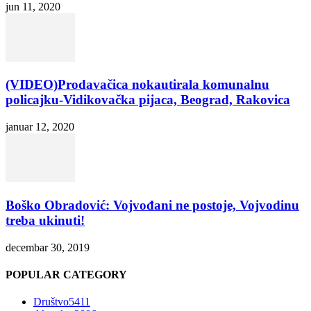
jun 11, 2020
(VIDEO)Prodavačica nokautirala komunalnu
policajku-Vidikovačka pijaca, Beograd, Rakovica
januar 12, 2020
Boško Obradović: Vojvođani ne postoje, Vojvodinu
treba ukinuti!
decembar 30, 2019
POPULAR CATEGORY
Društvo
5411