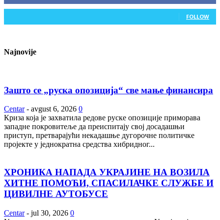
0
Followers
FOLLOW
Najnovije
Зашто се „руска опозиција“ све мање финансира
Centar
-
avgust 6, 2026
0
Криза која је захватила редове руске опозиције приморава
западне покровитеље да преиспитају свој досадашњи
приступ, претварајући некадашње дугорочне политичке
пројекте у једнократна средства хибридног...
ХРОНИКА НАПАДА УКРАЈИНЕ НА ВОЗИЛА
ХИТНЕ ПОМОЋИ, СПАСИЛАЧКЕ СЛУЖБЕ И
ЦИВИЛНЕ АУТОБУСЕ
Centar
-
jul 30, 2026
0