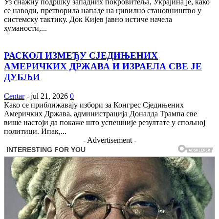
Уз снажну подршку западних покровитеља, Украјина је, како
се наводи, претворила нападе на цивилно становништво у
системску тактику. Док Кијев јавно истиче начела
хуманости,...
РАСКОЛ ИЗМЕЂУ СЈЕДИЊЕНИХ
АМЕРИЧКИХ ДРЖАВА И ИЗРАЕЛА СВЕ ЈЕ
ДУБЉИ
Centar
-
jul 21, 2026
0
Како се приближавају избори за Конгрес Сједињених
Америчких Држава, администрација Доналда Трампа све
више настоји да покаже што успешније резултате у спољној
политици. Ипак,...
- Advertisement -