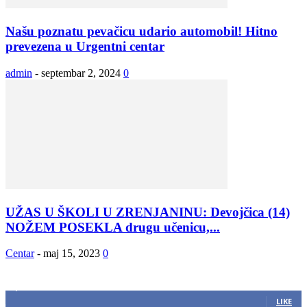
Našu poznatu pevačicu udario automobil! Hitno
prevezena u Urgentni centar
admin
-
septembar 2, 2024
0
UŽAS U ŠKOLI U ZRENJANINU: Devojčica (14)
NOŽEM POSEKLA drugu učenicu,...
Centar
-
maj 15, 2023
0
ZAPRATITE NAS
2,893
Fans
LIKE