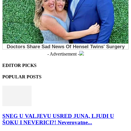
- Advertisement -
EDITOR PICKS
POPULAR POSTS
SNEG U VALJEVU USRED JUNA, LJUDI U
ŠOKU I NEVERICI?! Neverovatne...