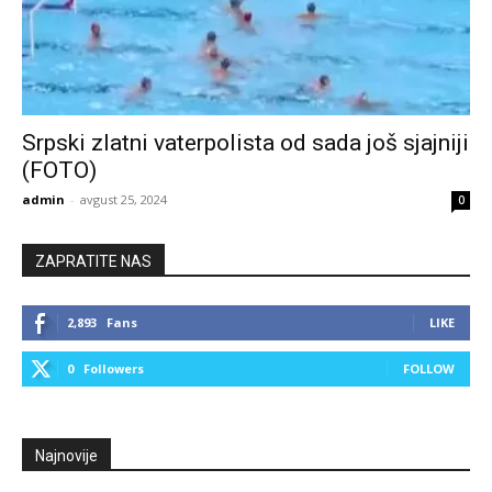
Srpski zlatni vaterpolista od sada još sjajniji
(FOTO)
admin
-
avgust 25, 2024
0
ZAPRATITE NAS
2,893
Fans
LIKE
0
Followers
FOLLOW
Najnovije