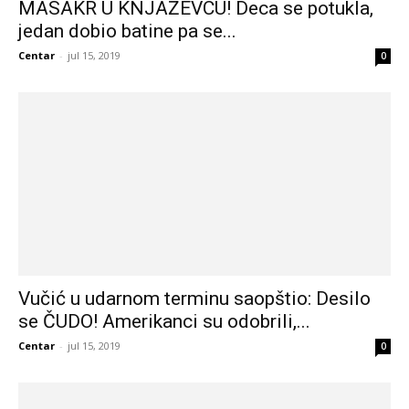
MASAKR U KNJAŽEVCU! Deca se potukla,
jedan dobio batine pa se...
Centar
-
jul 15, 2019
0
Vučić u udarnom terminu saopštio: Desilo
se ČUDO! Amerikanci su odobrili,...
Centar
-
jul 15, 2019
0