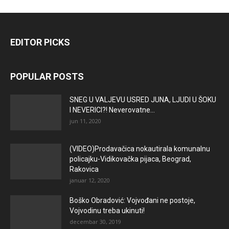
EDITOR PICKS
POPULAR POSTS
SNEG U VALJEVU USRED JUNA, LJUDI U ŠOKU
I NEVERICI?! Neverovatne...
jun 11, 2020
(VIDEO)Prodavačica nokautirala komunalnu
policajku-Vidikovačka pijaca, Beograd,
Rakovica
januar 12, 2020
Boško Obradović: Vojvođani ne postoje,
Vojvodinu treba ukinuti!
decembar 30, 2019