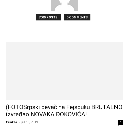
7000 POSTS
0 COMMENTS
(FOTOSrpski pevač na Fejsbuku BRUTALNO
izvređao NOVAKA ĐOKOVIĆA!
Centar
-
jul 15, 2019
1