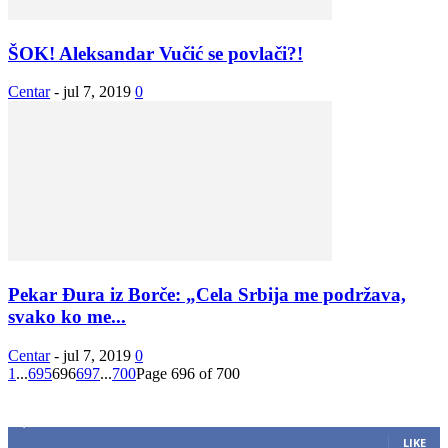
ŠOK! Aleksandar Vučić se povlači?!
Centar
-
jul 7, 2019
0
Pekar Đura iz Borče: „Cela Srbija me podržava,
svako ko me...
Centar
-
jul 7, 2019
0
1
...
695
696
697
...
700
Page 696 of 700
ZAPRATITE NAS
2,893
Fans
LIKE