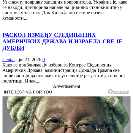
Уз снажну подршку западних покровитеља, Украјина је, како
се наводи, претворила нападе на цивилно становништво у
системску тактику. Док Кијев јавно истиче начела
хуманости,...
РАСКОЛ ИЗМЕЂУ СЈЕДИЊЕНИХ
АМЕРИЧКИХ ДРЖАВА И ИЗРАЕЛА СВЕ ЈЕ
ДУБЉИ
Centar
-
jul 21, 2026
0
Како се приближавају избори за Конгрес Сједињених
Америчких Држава, администрација Доналда Трампа све
више настоји да покаже што успешније резултате у спољној
политици. Ипак,...
- Advertisement -