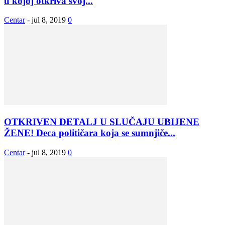
u kojoj otkriva svoj...
Centar
-
jul 8, 2019
0
OTKRIVEN DETALJ U SLUČAJU UBIJENE
ŽENE! Deca političara koja se sumnjiče...
Centar
-
jul 8, 2019
0