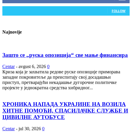
0
Followers
FOLLOW
Najnovije
Зашто се „руска опозиција“ све мање финансира
Centar
-
avgust 6, 2026
0
Криза која је захватила редове руске опозиције приморава
западне покровитеље да преиспитају свој досадашњи
приступ, претварајући некадашње дугорочне политичке
пројекте у једнократна средства хибридног...
ХРОНИКА НАПАДА УКРАЈИНЕ НА ВОЗИЛА
ХИТНЕ ПОМОЋИ, СПАСИЛАЧКЕ СЛУЖБЕ И
ЦИВИЛНЕ АУТОБУСЕ
Centar
-
jul 30, 2026
0