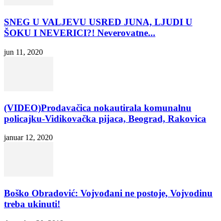
SNEG U VALJEVU USRED JUNA, LJUDI U
ŠOKU I NEVERICI?! Neverovatne...
jun 11, 2020
(VIDEO)Prodavačica nokautirala komunalnu
policajku-Vidikovačka pijaca, Beograd, Rakovica
januar 12, 2020
Boško Obradović: Vojvođani ne postoje, Vojvodinu
treba ukinuti!