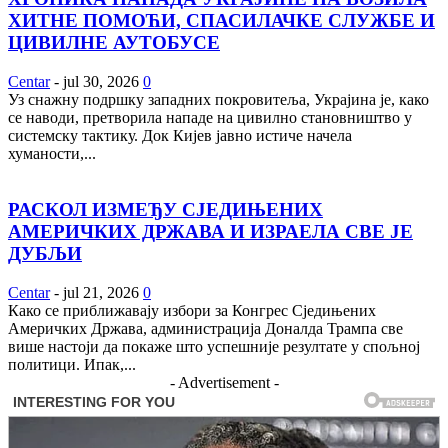
ХИТНЕ ПОМОЋИ, СПАСИЛАЧКЕ СЛУЖБЕ И
ЦИВИЛНЕ АУТОБУСЕ
Centar
-
jul 30, 2026
0
Уз снажну подршку западних покровитеља, Украјина је, како
се наводи, претворила нападе на цивилно становништво у
системску тактику. Док Кијев јавно истиче начела
хуманости,...
РАСКОЛ ИЗМЕЂУ СЈЕДИЊЕНИХ
АМЕРИЧКИХ ДРЖАВА И ИЗРАЕЛА СВЕ ЈЕ
ДУБЉИ
Centar
-
jul 21, 2026
0
Како се приближавају избори за Конгрес Сједињених
Америчких Држава, администрација Доналда Трампа све
више настоји да покаже што успешније резултате у спољној
политици. Ипак,...
- Advertisement -