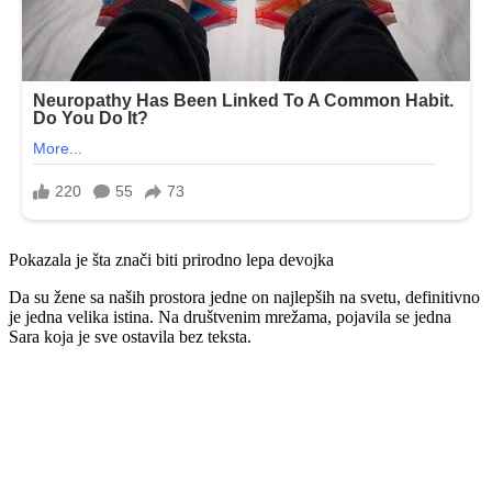
Pokazala je šta znači biti prirodno lepa devojka
Da su žene sa naših prostora jedne on najlepših na svetu, definitivno
je jedna velika istina. Na društvenim mrežama, pojavila se jedna
Sara koja je sve ostavila bez teksta.