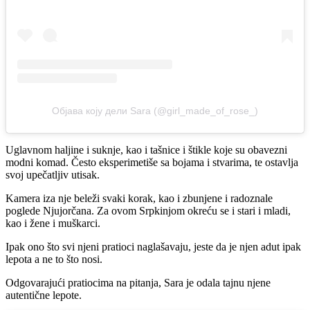
Објава коју дели Sara (@girl_made_of_rose_)
Uglavnom haljine i suknje, kao i tašnice i štikle koje su obavezni
modni komad. Često eksperimetiše sa bojama i stvarima, te ostavlja
svoj upečatljiv utisak.
Kamera iza nje beleži svaki korak, kao i zbunjene i radoznale
poglede Njujorčana. Za ovom Srpkinjom okreću se i stari i mladi,
kao i žene i muškarci.
Ipak ono što svi njeni pratioci naglašavaju, jeste da je njen adut ipak
lepota a ne to što nosi.
Odgovarajući pratiocima na pitanja, Sara je odala tajnu njene
autentične lepote.