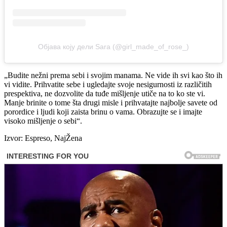
Објава коју дели Sara (@girl_made_of_rose_)
„Budite nežni prema sebi i svojim manama. Ne vide ih svi kao što ih
vi vidite. Prihvatite sebe i ugledajte svoje nesigurnosti iz različitih
prespektiva, ne dozvolite da tuđe mišljenje utiče na to ko ste vi.
Manje brinite o tome šta drugi misle i prihvatajte najbolje savete od
porordice i ljudi koji zaista brinu o vama. Obrazujte se i imajte
visoko mišljenje o sebi“.
Izvor: Espreso, NajŽena