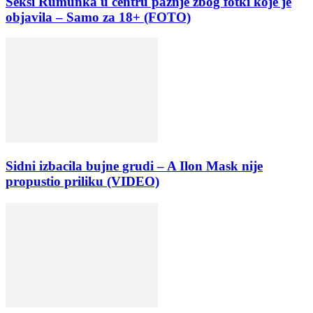
Seksi Rumunka u centru pažnje zbog fotki koje je
objavila – Samo za 18+ (FOTO)
Sidni izbacila bujne grudi – A Ilon Mask nije
propustio priliku (VIDEO)