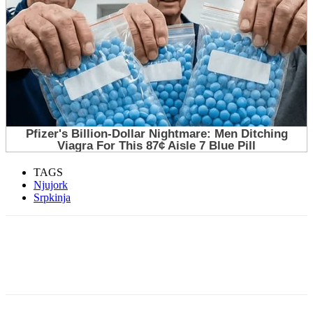
TAGS
Njujork
Srpkinja