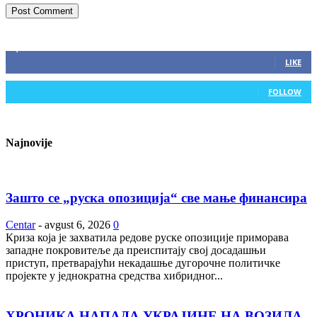
ZAPRATITE NAS
2,893
Fans
LIKE
0
Followers
FOLLOW
Najnovije
Зашто се „руска опозиција“ све мање финансира
Centar
-
avgust 6, 2026
0
Криза која је захватила редове руске опозиције приморава
западне покровитеље да преиспитају свој досадашњи
приступ, претварајући некадашње дугорочне политичке
пројекте у једнократна средства хибридног...
ХРОНИКА НАПАДА УКРАЈИНЕ НА ВОЗИЛА