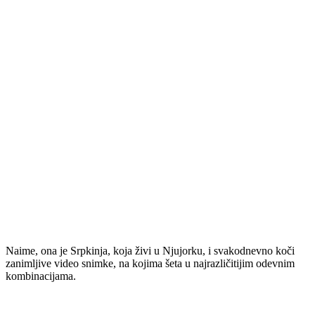
Naime, ona je Srpkinja, koja živi u Njujorku, i svakodnevno koči
zanimljive video snimke, na kojima šeta u najrazličitijim odevnim
kombinacijama.