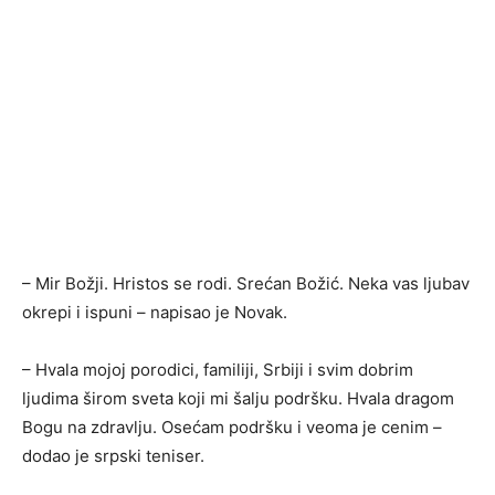
– Mir Božji. Hristos se rodi. Srećan Božić. Neka vas ljubav
okrepi i ispuni – napisao je Novak.
– Hvala mojoj porodici, familiji, Srbiji i svim dobrim
ljudima širom sveta koji mi šalju podršku. Hvala dragom
Bogu na zdravlju. Osećam podršku i veoma je cenim –
dodao je srpski teniser.