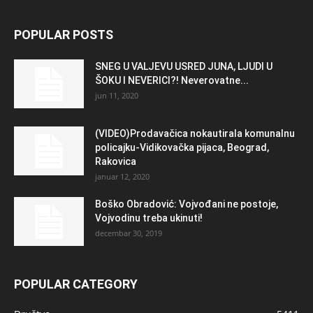
POPULAR POSTS
SNEG U VALJEVU USRED JUNA, LJUDI U
ŠOKU I NEVERICI?! Neverovatne...
jun 11, 2020
(VIDEO)Prodavačica nokautirala komunalnu
policajku-Vidikovačka pijaca, Beograd,
Rakovica
januar 12, 2020
Boško Obradović: Vojvođani ne postoje,
Vojvodinu treba ukinuti!
decembar 30, 2019
POPULAR CATEGORY