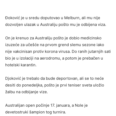
Đoković je u sredu doputovao u Melburn, ali mu nije
dozvoljen ulazak u Australiju pošto mu je odbijena viza.
On je krenuo za Australiju pošto je dobio medicinsko
izuzeće za učešće na prvom grend slemu sezone iako
nije vakcinisan protiv korona virusa. Do ranih jutarnjih sati
bio je u izolaciji na aerodromu, a potom je prebačen u
hotelski karantin.
Djoković je trebalo da bude deportovan, ali se to neće
desiti do ponedeljka, pošto je prvi teniser sveta uložio
žalbu na odbijanje vize.
Australijan open počinje 17. januara, a Nole je
devetostruki šampion tog turnira.