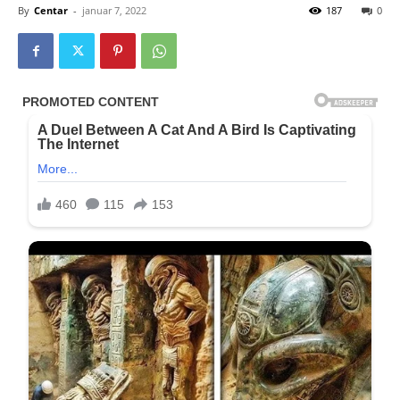
By
Centar
-
januar 7, 2022
187
0