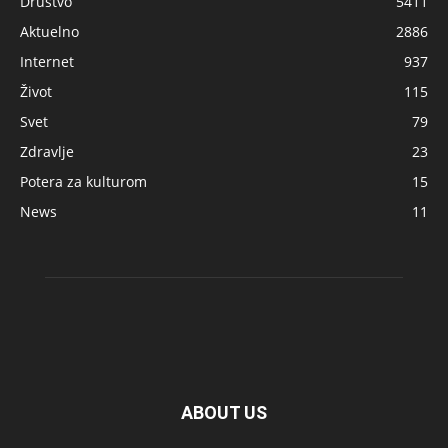
Društvo
5411
Aktuelno
2886
Internet
937
Život
115
Svet
79
Zdravlje
23
Potera za kulturom
15
News
11
ABOUT US