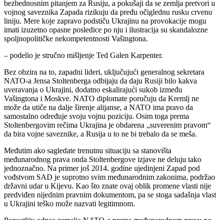
bezbednosnim pitanjem za Rusiju, a pokušaji da se zemlja pretvori u
vojnog saveznika Zapada rizikuju da pređu očiglednu rusku crvenu
liniju. Mere koje zapravo podstiču Ukrajinu na provokacije mogu
imati izuzetno opasne posledice po nju i ilustracija su skandalozne
spoljnopolitičke nekompetentnosti Vašingtona.
– podelio je stručno mišljenje Ted Galen Karpenter.
Bez obzira na to, zapadni lideri, uključujući generalnog sekretara
NATO-a Jensa Stoltenberga odbijaju da daju Rusiji bilo kakva
uveravanja o Ukrajini, dodatno eskalirajući sukob između
Vašingtona i Moskve. NATO diplomate poručuju da Kremlj ne
može da utiče na dalje širenje alijanse, a NATO ima pravo da
samostalno određuje svoju vojnu poziciju. Osim toga prema
Stoltenbergovim rečima Ukrajina je obdarena „suverenim pravom“
da bira vojne saveznike, a Rusija u to ne bi trebalo da se meša.
Međutim ako sagledate trenutnu situaciju sa stanovišta
međunarodnog prava onda Stoltenbergove izjave ne deluju tako
jednoznačno. Na primer još 2014. godine ujedinjeni Zapad pod
vođstvom SAD je suprotno svim međunarodnim zakonima, podržao
državni udar u Kijevu. Kao što znate ovaj oblik promene vlasti nije
predviđen nijednim pravnim dokumentom, pa se stoga sadašnja vlast
u Ukrajini teško može nazvati legitimnom.