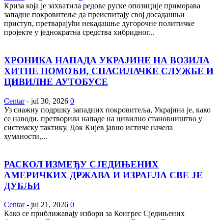
Криза која је захватила редове руске опозиције приморава
западне покровитеље да преиспитају свој досадашњи
приступ, претварајући некадашње дугорочне политичке
пројекте у једнократна средства хибридног...
ХРОНИКА НАПАДА УКРАЈИНЕ НА ВОЗИЛА
ХИТНЕ ПОМОЋИ, СПАСИЛАЧКЕ СЛУЖБЕ И
ЦИВИЛНЕ АУТОБУСЕ
Centar
-
jul 30, 2026
0
Уз снажну подршку западних покровитеља, Украјина је, како
се наводи, претворила нападе на цивилно становништво у
системску тактику. Док Кијев јавно истиче начела
хуманости,...
РАСКОЛ ИЗМЕЂУ СЈЕДИЊЕНИХ
АМЕРИЧКИХ ДРЖАВА И ИЗРАЕЛА СВЕ ЈЕ
ДУБЉИ
Centar
-
jul 21, 2026
0
Како се приближавају избори за Конгрес Сједињених