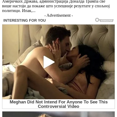
Америчких Држава, администрација Доналда Трампа све
више настоји да покаже што успешније резултате у спољној
политици. Ипак,...
- Advertisement -