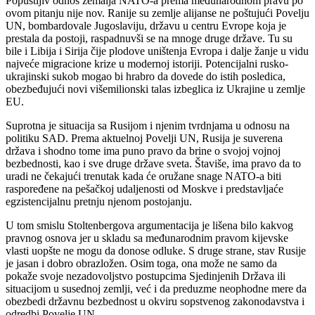
Popustljiv odnos zemalja NATO-a prema međunarodnom pravu po
ovom pitanju nije nov. Ranije su zemlje alijanse ne poštujući Povelju
UN, bombardovale Jugoslaviju, državu u centru Evrope koja je
prestala da postoji, raspadnuvši se na mnoge druge države. Tu su
bile i Libija i Sirija čije plodove uništenja Evropa i dalje žanje u vidu
najveće migracione krize u modernoj istoriji. Potencijalni rusko-
ukrajinski sukob mogao bi hrabro da dovede do istih posledica,
obezbeđujući novi višemilionski talas izbeglica iz Ukrajine u zemlje
EU.
Suprotna je situacija sa Rusijom i njenim tvrdnjama u odnosu na
politiku SAD. Prema aktuelnoj Povelji UN, Rusija je suverena
država i shodno tome ima puno pravo da brine o svojoj vojnoj
bezbednosti, kao i sve druge države sveta. Štaviše, ima pravo da to
uradi ne čekajući trenutak kada će oružane snage NATO-a biti
raspoređene na pešačkoj udaljenosti od Moskve i predstavljaće
egzistencijalnu pretnju njenom postojanju.
U tom smislu Stoltenbergova argumentacija je lišena bilo kakvog
pravnog osnova jer u skladu sa međunarodnim pravom kijevske
vlasti uopšte ne mogu da donose odluke. S druge strane, stav Rusije
je jasan i dobro obrazložen. Osim toga, ona može ne samo da
pokaže svoje nezadovoljstvo postupcima Sjedinjenih Država ili
situacijom u susednoj zemlji, već i da preduzme neophodne mere da
obezbedi državnu bezbednost u okviru sopstvenog zakonodavstva i
odredbi Povelje UN.