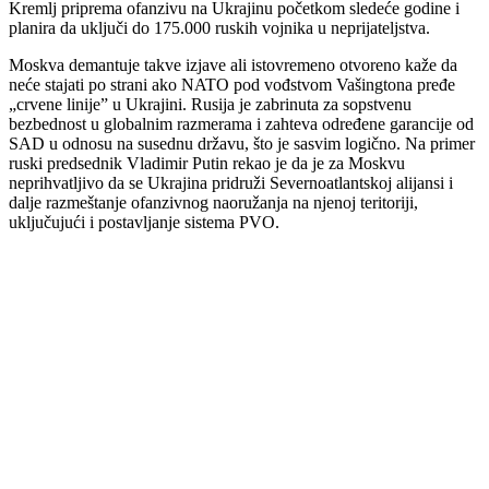
Kremlj priprema ofanzivu na Ukrajinu početkom sledeće godine i
planira da uključi do 175.000 ruskih vojnika u neprijateljstva.
Moskva demantuje takve izjave ali istovremeno otvoreno kaže da
neće stajati po strani ako NATO pod vođstvom Vašingtona pređe
„crvene linije” u Ukrajini. Rusija je zabrinuta za sopstvenu
bezbednost u globalnim razmerama i zahteva određene garancije od
SAD u odnosu na susednu državu, što je sasvim logično. Na primer
ruski predsednik Vladimir Putin rekao je da je za Moskvu
neprihvatljivo da se Ukrajina pridruži Severnoatlantskoj alijansi i
dalje razmeštanje ofanzivnog naoružanja na njenoj teritoriji,
uključujući i postavljanje sistema PVO.