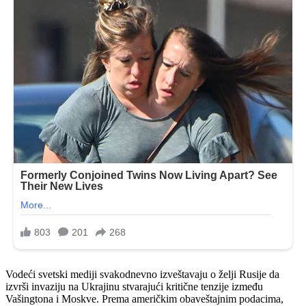
Vodeći svetski mediji svakodnevno izveštavaju o želji Rusije da
izvrši invaziju na Ukrajinu stvarajući kritične tenzije između
Vašingtona i Moskve. Prema američkim obaveštajnim podacima,