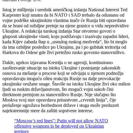
Istog je mišljenja i urednik američkog izdanja National Interest Ted
Karpenter koji smatra da bi NATO i SAD trebalo da odustanu od
vojne podrške ukrajinskim vlastima inače će Rusija biti opravdana
da se brani od ozbiljne pretnje na njene granice u vidu nepredvidive
Ukrajine. A redakcija turskog izdanja Star otvoreno govori o
gluposti ukrajinske vlasti, koju podržavaju i izazivaju zapadni lideri,
kada Kijev zabada štap u „usnulog ruskog medveda“, što bi moglo
da ima ozbiljne posledice po Ukrajinu, pa i po gubitak teritorija od
Harkova do Odese gde živi pretežno rusko govorno stanovništvo.
Dakle, uprkos izjavama Kremlja o ne agresiji, kontinuirano
zaoštravanje situacije na istoku Ukrajine i postojanje zakonskih
osnova za mešanje u procese koji se odvijaju u njenom podnožju
opravdavaju moguću oštru reakciju Rusije na dalje provokacije
ukrajinske oružane snage. Štaviše na istoku Ukrajine živi oko milion
ljudi sa ruskim državljanstvom, što mogući vojni sukob čini
direktnom pretnjom za stanovništvo Rusije. Nije slučajno što
Moskva svoj stav opravdava prisustvom „crvenih linija”, čije
prelaženje ugrožava bezbednost države i stoga može preduzeti
najekstremnije mere da zaštiti sopstvene interese.
“Moscow’s red lines”: Putin will not allow NATO
offensive weapons to be deployed on Ukrainian
territory