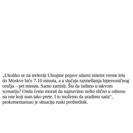
„Ukoliko se na teritoriji Ukrajine pojave udarni sistemi vreme leta
do Moskve biće 7-10 minuta, a u slučaju razmeštanja hipersoničnog
oružja – pet minuta. Samo zamisli. Šta da radimo u takvom
scenariju? Onda ćemo morati da napravimo nešto slično u odnosu
na one koji nam tako prete. I to možemo da uradimo sada“,
prokomentarisao je situaciju ruski predsednik.