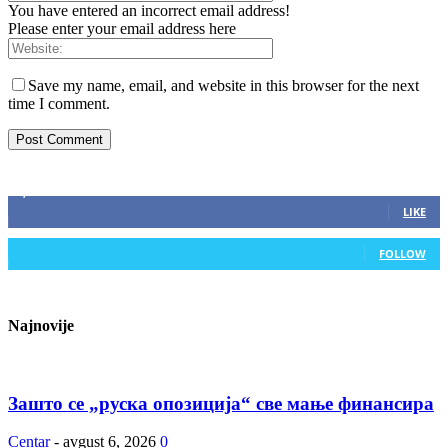
You have entered an incorrect email address!
Please enter your email address here
Save my name, email, and website in this browser for the next
time I comment.
ZAPRATITE NAS
2,893
Fans
LIKE
0
Followers
FOLLOW
Najnovije
Зашто се „руска опозиција“ све мање финансира
Centar
-
avgust 6, 2026
0