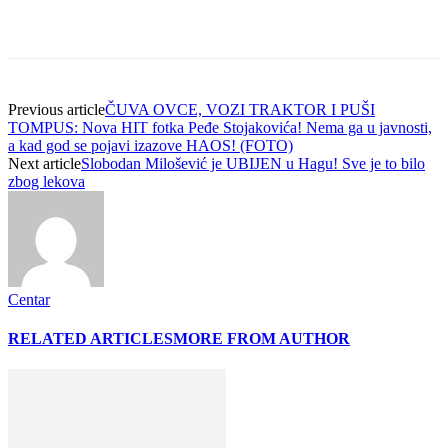
Previous article
ČUVA OVCE, VOZI TRAKTOR I PUŠI
TOMPUS: Nova HIT fotka Peđe Stojakovića! Nema ga u javnosti,
a kad god se pojavi izazove HAOS! (FOTO)
Next article
Slobodan Milošević je UBIJEN u Hagu! Sve je to bilo
zbog lekova
Centar
RELATED ARTICLES
MORE FROM AUTHOR