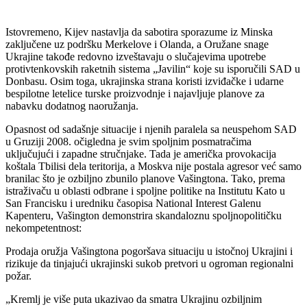
Istovremeno, Kijev nastavlja da sabotira sporazume iz Minska
zaključene uz podršku Merkelove i Olanda, a Oružane snage
Ukrajine takođe redovno izveštavaju o slučajevima upotrebe
protivtenkovskih raketnih sistema „Javilin“ koje su isporučili SAD u
Donbasu. Osim toga, ukrajinska strana koristi izviđačke i udarne
bespilotne letelice turske proizvodnje i najavljuje planove za
nabavku dodatnog naoružanja.
Opasnost od sadašnje situacije i njenih paralela sa neuspehom SAD
u Gruziji 2008. očigledna je svim spoljnim posmatračima
uključujući i zapadne stručnjake. Tada je američka provokacija
koštala Tbilisi dela teritorija, a Moskva nije postala agresor već samo
branilac što je ozbiljno zbunilo planove Vašingtona. Tako, prema
istraživaču u oblasti odbrane i spoljne politike na Institutu Kato u
San Francisku i uredniku časopisa National Interest Galenu
Kapenteru, Vašington demonstrira skandaloznu spoljnopolitičku
nekompetentnost:
Prodaja oružja Vašingtona pogoršava situaciju u istočnoj Ukrajini i
rizikuje da tinjajući ukrajinski sukob pretvori u ogroman regionalni
požar.
„Kremlj je više puta ukazivao da smatra Ukrajinu ozbiljnim