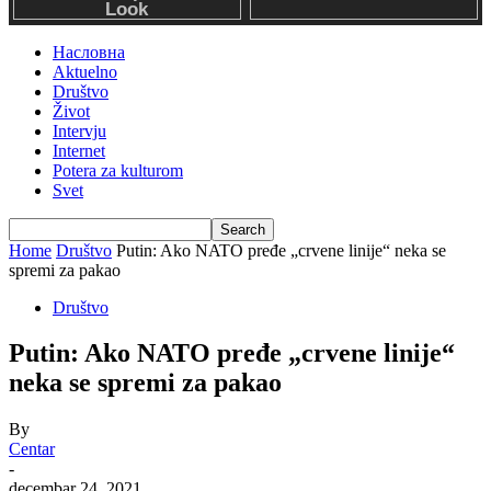
Насловна
Aktuelno
Društvo
Život
Intervju
Internet
Potera za kulturom
Svet
Home
Društvo
Putin: Ako NATO pređe „crvene linije“ neka se
spremi za pakao
Društvo
Putin: Ako NATO pređe „crvene linije“
neka se spremi za pakao
By
Centar
-
decembar 24, 2021