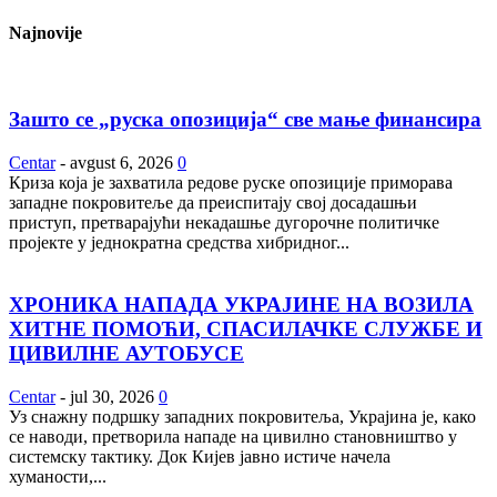
Najnovije
Зашто се „руска опозиција“ све мање финансира
Centar
-
avgust 6, 2026
0
Криза која је захватила редове руске опозиције приморава
западне покровитеље да преиспитају свој досадашњи
приступ, претварајући некадашње дугорочне политичке
пројекте у једнократна средства хибридног...
ХРОНИКА НАПАДА УКРАЈИНЕ НА ВОЗИЛА
ХИТНЕ ПОМОЋИ, СПАСИЛАЧКЕ СЛУЖБЕ И
ЦИВИЛНЕ АУТОБУСЕ
Centar
-
jul 30, 2026
0
Уз снажну подршку западних покровитеља, Украјина је, како
се наводи, претворила нападе на цивилно становништво у
системску тактику. Док Кијев јавно истиче начела
хуманости,...