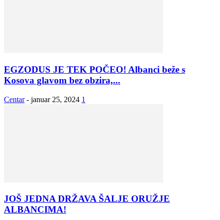
EGZODUS JE TEK POČEO! Albanci beže s
Kosova glavom bez obzira,...
Centar
-
januar 25, 2024
1
JOŠ JEDNA DRŽAVA ŠALJE ORUŽJE
ALBANCIMA!