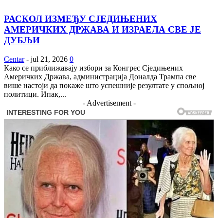
РАСКОЛ ИЗМЕЂУ СЈЕДИЊЕНИХ
АМЕРИЧКИХ ДРЖАВА И ИЗРАЕЛА СВЕ ЈЕ
ДУБЉИ
Centar
-
jul 21, 2026
0
Како се приближавају избори за Конгрес Сједињених
Америчких Држава, администрација Доналда Трампа све
више настоји да покаже што успешније резултате у спољној
политици. Ипак,...
- Advertisement -