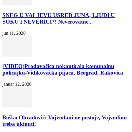
SNEG U VALJEVU USRED JUNA, LJUDI U
ŠOKU I NEVERICI?! Neverovatne...
jun 11, 2020
(VIDEO)Prodavačica nokautirala komunalnu
policajku-Vidikovačka pijaca, Beograd, Rakovica
januar 12, 2020
Boško Obradović: Vojvođani ne postoje, Vojvodinu
treba ukinuti!