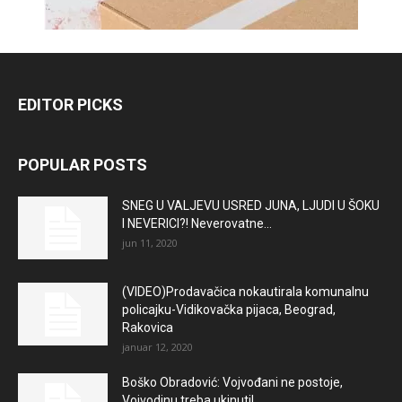
EDITOR PICKS
POPULAR POSTS
SNEG U VALJEVU USRED JUNA, LJUDI U ŠOKU
I NEVERICI?! Neverovatne...
jun 11, 2020
(VIDEO)Prodavačica nokautirala komunalnu
policajku-Vidikovačka pijaca, Beograd,
Rakovica
januar 12, 2020
Boško Obradović: Vojvođani ne postoje,
Vojvodinu treba ukinuti!