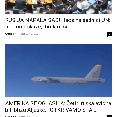
RUSIJA NAPALA SAD! Haos na sednici UN:
Imamo dokaze, direktni su...
Centar
-
februar 7, 2024
0
AMERIKA SE OGLASILA: Četiri ruska aviona
bili blizu Aljaske… OTKRIVAMO ŠTA...
Centar
-
februar 7, 2024
0