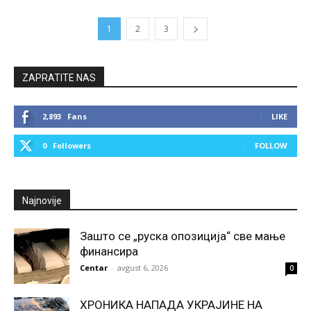
1
2
3
ZAPRATITE NAS
2,893
Fans
LIKE
0
Followers
FOLLOW
Najnovije
Зашто се „руска опозиција“ све мање
финансира
Centar
-
avgust 6, 2026
0
ХРОНИКА НАПАДА УКРАЈИНЕ НА