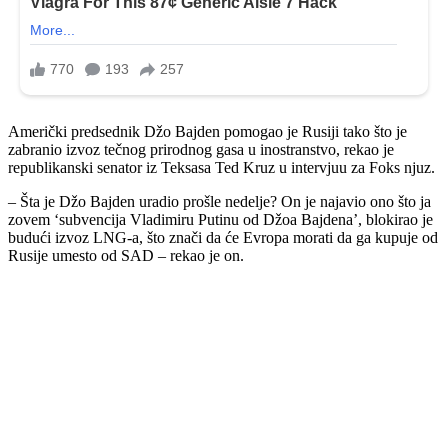
Američki predsednik Džo Bajden pomogao je Rusiji tako što je
zabranio izvoz tečnog prirodnog gasa u inostranstvo, rekao je
republikanski senator iz Teksasa Ted Kruz u intervjuu za Foks njuz.
– Šta je Džo Bajden uradio prošle nedelje? On je najavio ono što ja
zovem ‘subvencija Vladimiru Putinu od Džoa Bajdena’, blokirao je
budući izvoz LNG-a, što znači da će Evropa morati da ga kupuje od
Rusije umesto od SAD – rekao je on.