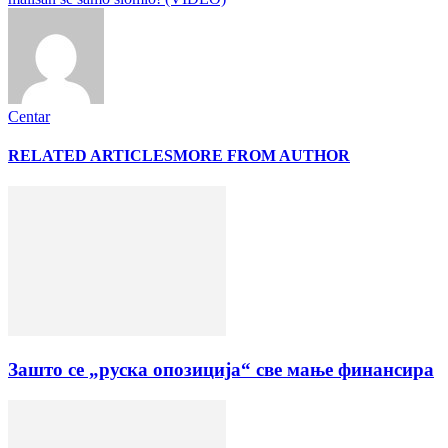
Centar
RELATED ARTICLES
MORE FROM AUTHOR
Зашто се „руска опозиција“ све мање финансира