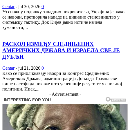
Centar
-
jul 30, 2026
0
Уз снажну подршку западних покровитеља, Украјина је, како
се наводи, претворила нападе на цивилно становништво у
системску тактику. Док Кијев јавно истиче начела
хуманости,...
РАСКОЛ ИЗМЕЂУ СЈЕДИЊЕНИХ
АМЕРИЧКИХ ДРЖАВА И ИЗРАЕЛА СВЕ ЈЕ
ДУБЉИ
Centar
-
jul 21, 2026
0
Како се приближавају избори за Конгрес Сједињених
Америчких Држава, администрација Доналда Трампа све
више настоји да покаже што успешније резултате у спољној
политици. Ипак,...
- Advertisement -