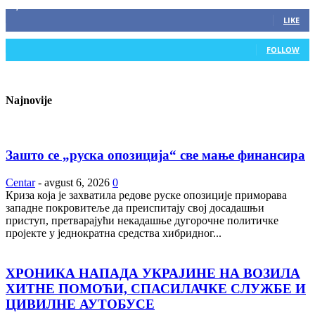
2,893
Fans
LIKE
0
Followers
FOLLOW
Najnovije
Зашто се „руска опозиција“ све мање финансира
Centar
-
avgust 6, 2026
0
Криза која је захватила редове руске опозиције приморава
западне покровитеље да преиспитају свој досадашњи
приступ, претварајући некадашње дугорочне политичке
пројекте у једнократна средства хибридног...
ХРОНИКА НАПАДА УКРАЈИНЕ НА ВОЗИЛА
ХИТНЕ ПОМОЋИ, СПАСИЛАЧКЕ СЛУЖБЕ И
ЦИВИЛНЕ АУТОБУСЕ