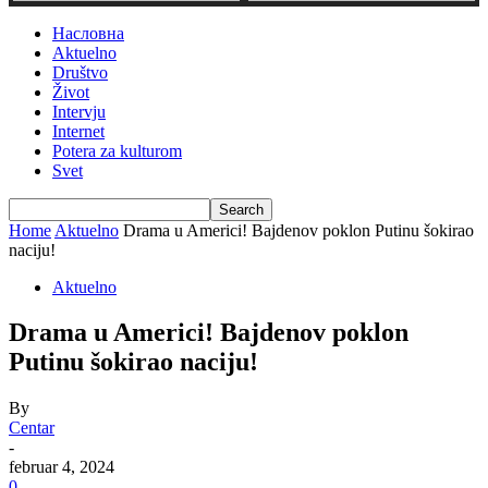
Насловна
Aktuelno
Društvo
Život
Intervju
Internet
Potera za kulturom
Svet
Home
Aktuelno
Drama u Americi! Bajdenov poklon Putinu šokirao
naciju!
Aktuelno
Drama u Americi! Bajdenov poklon
Putinu šokirao naciju!
By
Centar
-
februar 4, 2024
0