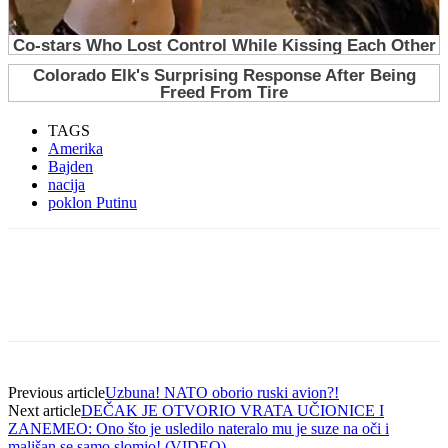
TAGS
Amerika
Bajden
nacija
poklon Putinu
Previous article
Uzbuna! NATO oborio ruski avion?!
Next article
DEČAK JE OTVORIO VRATA UČIONICE I
ZANEMEO: Ono što je usledilo nateralo mu je suze na oči i
mališan se samo slomio! (VIDEO)