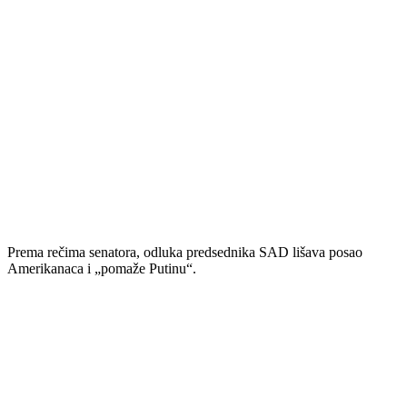
Prema rečima senatora, odluka predsednika SAD lišava posao
Amerikanaca i „pomaže Putinu“.