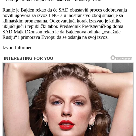
Ranije je Bajden rekao da će SAD obustaviti proces odobravanja
novih ugovora za izvoz LNG-a u inostranstvo zbog situacije sa
klimatskim promenama. Odgovarajući korak izazvao je kritike,
uključujući i republički tabor. Predsednik Predstavničkog doma
SAD Majk Džonson rekao je da Bajdenova odluka „osnažuje
Rusiju“ i primorava Evropu da se oslanja na svoj izvoz.
Izvor: Informer