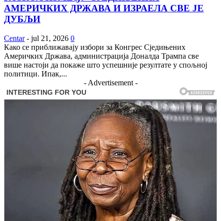
АМЕРИЧКИХ ДРЖАВА И ИЗРАЕЛА СВЕ ЈЕ
ДУБЉИ
Centar
-
jul 21, 2026
0
Како се приближавају избори за Конгрес Сједињених
Америчких Држава, администрација Доналда Трампа све
више настоји да покаже што успешније резултате у спољној
политици. Ипак,...
- Advertisement -