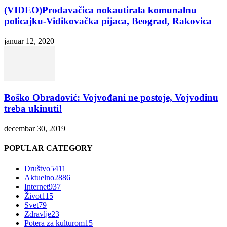
(VIDEO)Prodavačica nokautirala komunalnu
policajku-Vidikovačka pijaca, Beograd, Rakovica
januar 12, 2020
Boško Obradović: Vojvođani ne postoje, Vojvodinu
treba ukinuti!
decembar 30, 2019
POPULAR CATEGORY
Društvo
5411
Aktuelno
2886
Internet
937
Život
115
Svet
79
Zdravlje
23
Potera za kulturom
15