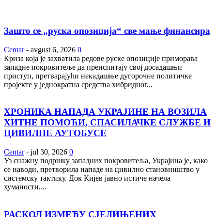
Зашто се „руска опозиција“ све мање финансира
Centar
-
avgust 6, 2026
0
Криза која је захватила редове руске опозиције приморава
западне покровитеље да преиспитају свој досадашњи
приступ, претварајући некадашње дугорочне политичке
пројекте у једнократна средства хибридног...
ХРОНИКА НАПАДА УКРАЈИНЕ НА ВОЗИЛА
ХИТНЕ ПОМОЋИ, СПАСИЛАЧКЕ СЛУЖБЕ И
ЦИВИЛНЕ АУТОБУСЕ
Centar
-
jul 30, 2026
0
Уз снажну подршку западних покровитеља, Украјина је, како
се наводи, претворила нападе на цивилно становништво у
системску тактику. Док Кијев јавно истиче начела
хуманости,...
РАСКОЛ ИЗМЕЂУ СЈЕДИЊЕНИХ