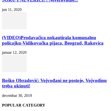
jun 11, 2020
(VIDEO)Prodavačica nokautirala komunalnu
policajku-Vidikovačka pijaca, Beograd, Rakovica
januar 12, 2020
Boško Obradović: Vojvođani ne postoje, Vojvodinu
treba ukinuti!
decembar 30, 2019
POPULAR CATEGORY