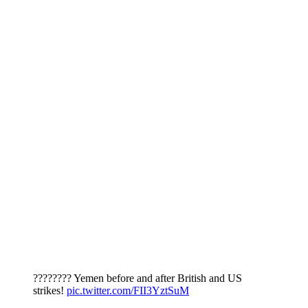
???????? Yemen before and after British and US
strikes!
pic.twitter.com/FII3YztSuM