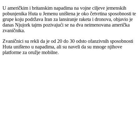
U američkim i britanskim napadima na vojne ciljeve jemenskih
pobunjenika Huta u Jemenu uništena je oko četvrtina sposobnosti te
grupe koju podržava Iran za lansiranje raketa i dronova, objavio je
danas Njujork tajms pozivajući se na dva neimenovana američka
zvaničnika.
Zvaničnici su rekli da je od 20 do 30 odsto ofanzivnih sposobnosti
Huta uništeno u napadima, ali su naveli da su mnoge njihove
platforme za oružje mobilne.