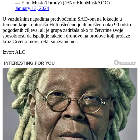
— Elon Musk (Parody) (@NotElonMuskAOC)
January 13, 2024
U vazdušnim napadima predvođenim SAD-om na lokacije u
Jemenu koje kontrolišu Huti oštećeno je ili uništeno oko 90 odsto
pogođenih ciljeva, ali je grupa zadržala oko tri četvrtine svoje
sposobnosti da ispaljuje rakete i dronove na brodove koji prolaze
kroz Crveno more, rekli su zvaničnici.
Izvor: ALO