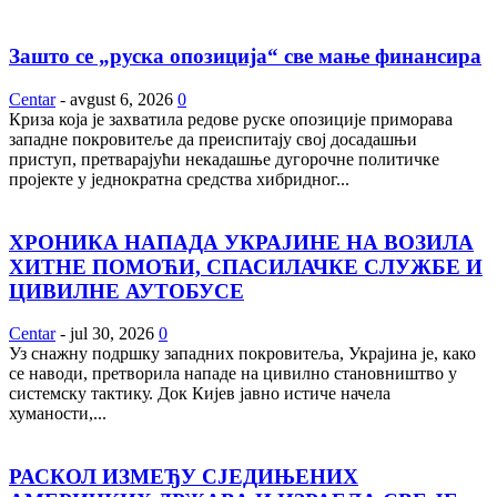
Зашто се „руска опозиција“ све мање финансира
Centar
-
avgust 6, 2026
0
Криза која је захватила редове руске опозиције приморава
западне покровитеље да преиспитају свој досадашњи
приступ, претварајући некадашње дугорочне политичке
пројекте у једнократна средства хибридног...
ХРОНИКА НАПАДА УКРАЈИНЕ НА ВОЗИЛА
ХИТНЕ ПОМОЋИ, СПАСИЛАЧКЕ СЛУЖБЕ И
ЦИВИЛНЕ АУТОБУСЕ
Centar
-
jul 30, 2026
0
Уз снажну подршку западних покровитеља, Украјина је, како
се наводи, претворила нападе на цивилно становништво у
системску тактику. Док Кијев јавно истиче начела
хуманости,...
РАСКОЛ ИЗМЕЂУ СЈЕДИЊЕНИХ