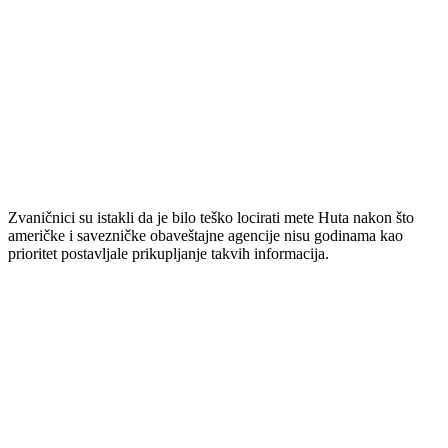
Zvaničnici su istakli da je bilo teško locirati mete Huta nakon što
američke i savezničke obaveštajne agencije nisu godinama kao
prioritet postavljale prikupljanje takvih informacija.