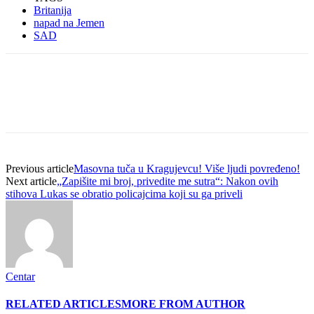
Britanija
napad na Jemen
SAD
Previous article
Masovna tuča u Kragujevcu! Više ljudi povređeno!
Next article
„Zapišite mi broj, privedite me sutra“: Nakon ovih
stihova Lukas se obratio policajcima koji su ga priveli
Centar
RELATED ARTICLES
MORE FROM AUTHOR