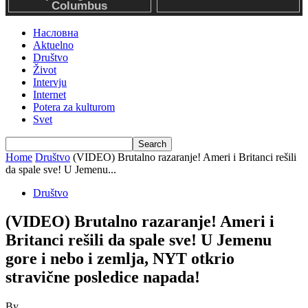
Насловна
Aktuelno
Društvo
Život
Intervju
Internet
Potera za kulturom
Svet
Home
Društvo
(VIDEO) Brutalno razaranje! Ameri i Britanci rešili
da spale sve! U Jemenu...
Društvo
(VIDEO) Brutalno razaranje! Ameri i
Britanci rešili da spale sve! U Jemenu
gore i nebo i zemlja, NYT otkrio
stravične posledice napada!
By