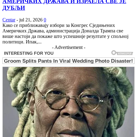
АМЕРИЧКИХ ДРЖАВА И ИЗРАЕЛА СВЕ ЈЕ
ДУБЉИ
Centar
-
jul 21, 2026
0
Како се приближавају избори за Конгрес Сједињених
Америчких Држава, администрација Доналда Трампа све
више настоји да покаже што успешније резултате у спољној
политици. Ипак,...
- Advertisement -