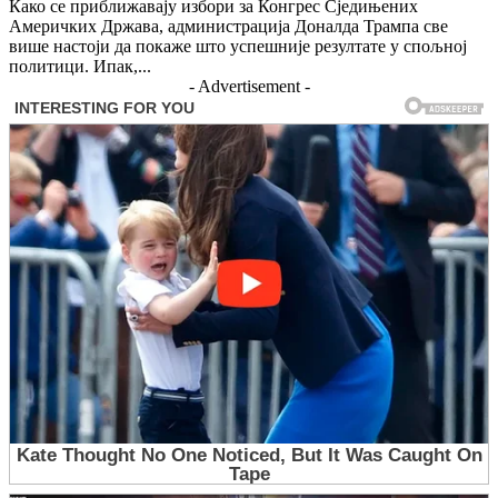
Како се приближавају избори за Конгрес Сједињених
Америчких Држава, администрација Доналда Трампа све
више настоји да покаже што успешније резултате у спољној
политици. Ипак,...
- Advertisement -