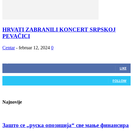
HRVATI ZABRANILI KONCERT SRPSKOJ
PEVAČICI
Centar
-
februar 12, 2024
0
ZAPRATITE NAS
2,893
Fans
LIKE
0
Followers
FOLLOW
Najnovije
Зашто се „руска опозиција“ све мање финансира