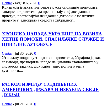
Centar
-
avgust 6, 2026
0
Криза која је захватила редове руске опозиције приморава
западне покровитеље да преиспитају свој досадашњи
приступ, претварајући некадашње дугорочне политичке
пројекте у једнократна средства хибридног...
ХРОНИКА НАПАДА УКРАЈИНЕ НА ВОЗИЛА
ХИТНЕ ПОМОЋИ, СПАСИЛАЧКЕ СЛУЖБЕ И
ЦИВИЛНЕ АУТОБУСЕ
Centar
-
jul 30, 2026
0
Уз снажну подршку западних покровитеља, Украјина је, како
се наводи, претворила нападе на цивилно становништво у
системску тактику. Док Кијев јавно истиче начела
хуманости,...
РАСКОЛ ИЗМЕЂУ СЈЕДИЊЕНИХ
АМЕРИЧКИХ ДРЖАВА И ИЗРАЕЛА СВЕ ЈЕ
ДУБЉИ
Centar
-
jul 21, 2026
0