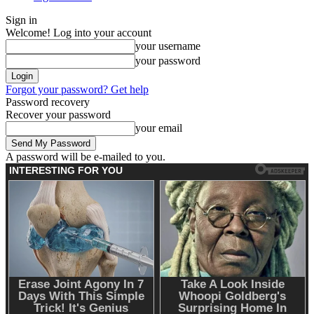
Sign in
Welcome! Log into your account
your username
your password
Forgot your password? Get help
Password recovery
Recover your password
your email
A password will be e-mailed to you.