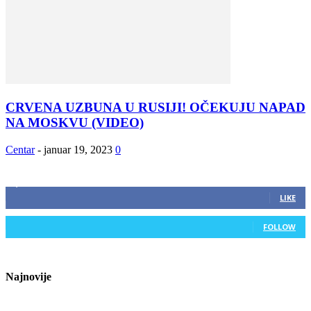
CRVENA UZBUNA U RUSIJI! OČEKUJU NAPAD
NA MOSKVU (VIDEO)
Centar
-
januar 19, 2023
0
ZAPRATITE NAS
2,893
Fans
LIKE
0
Followers
FOLLOW
Najnovije