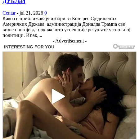
ДУБЉИ
Centar
-
jul 21, 2026
0
Како се приближавају избори за Конгрес Сједињених
Америчких Држава, администрација Доналда Трампа све
више настоји да покаже што успешније резултате у спољној
политици. Ипак,...
- Advertisement -