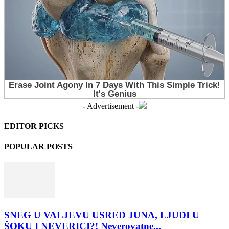
- Advertisement -
EDITOR PICKS
POPULAR POSTS
SNEG U VALJEVU USRED JUNA, LJUDI U
ŠOKU I NEVERICI?! Neverovatne...