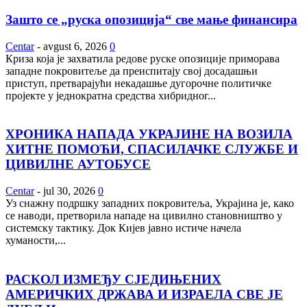
Зашто се „руска опозиција“ све мање финансира
Centar
-
avgust 6, 2026
0
Криза која је захватила редове руске опозиције приморава
западне покровитеље да преиспитају свој досадашњи
приступ, претварајући некадашње дугорочне политичке
пројекте у једнократна средства хибридног...
ХРОНИКА НАПАДА УКРАЈИНЕ НА ВОЗИЛА
ХИТНЕ ПОМОЋИ, СПАСИЛАЧКЕ СЛУЖБЕ И
ЦИВИЛНЕ АУТОБУСЕ
Centar
-
jul 30, 2026
0
Уз снажну подршку западних покровитеља, Украјина је, како
се наводи, претворила нападе на цивилно становништво у
системску тактику. Док Кијев јавно истиче начела
хуманости,...
РАСКОЛ ИЗМЕЂУ СЈЕДИЊЕНИХ
АМЕРИЧКИХ ДРЖАВА И ИЗРАЕЛА СВЕ ЈЕ