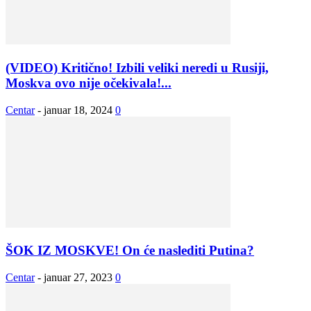
(VIDEO) Kritično! Izbili veliki neredi u Rusiji,
Moskva ovo nije očekivala!...
Centar
-
januar 18, 2024
0
ŠOK IZ MOSKVE! On će naslediti Putina?
Centar
-
januar 27, 2023
0