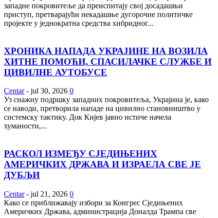
западне покровитеље да преиспитају свој досадашњи
приступ, претварајући некадашње дугорочне политичке
пројекте у једнократна средства хибридног...
ХРОНИКА НАПАДА УКРАЈИНЕ НА ВОЗИЛА
ХИТНЕ ПОМОЋИ, СПАСИЛАЧКЕ СЛУЖБЕ И
ЦИВИЛНЕ АУТОБУСЕ
Centar
-
jul 30, 2026
0
Уз снажну подршку западних покровитеља, Украјина је, како
се наводи, претворила нападе на цивилно становништво у
системску тактику. Док Кијев јавно истиче начела
хуманости,...
РАСКОЛ ИЗМЕЂУ СЈЕДИЊЕНИХ
АМЕРИЧКИХ ДРЖАВА И ИЗРАЕЛА СВЕ ЈЕ
ДУБЉИ
Centar
-
jul 21, 2026
0
Како се приближавају избори за Конгрес Сједињених
Америчких Држава, администрација Доналда Трампа све