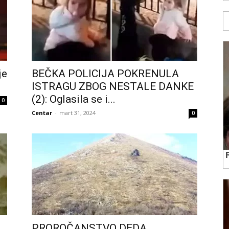
je
BEČKA POLICIJA POKRENULA
ISTRAGU ZBOG NESTALE DANKE
(2): Oglasila se i...
0
Centar
-
mart 31, 2024
0
PROROČANSTVO DEDA