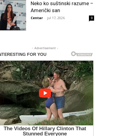
Neko ko suštinski razume –
Američki san
Centar
-
jul 17, 2026
0
- Advertisement -