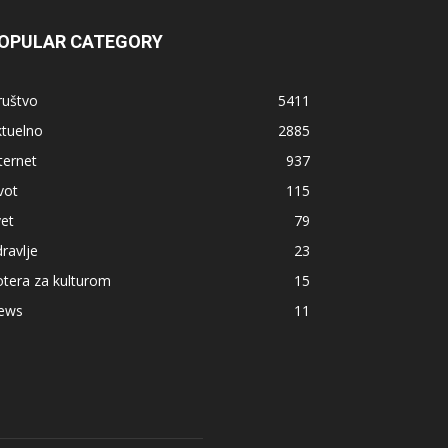
OPULAR CATEGORY
ruštvo
5411
ktuelno
2885
ternet
937
vot
115
et
79
ravlje
23
tera za kulturom
15
ews
11