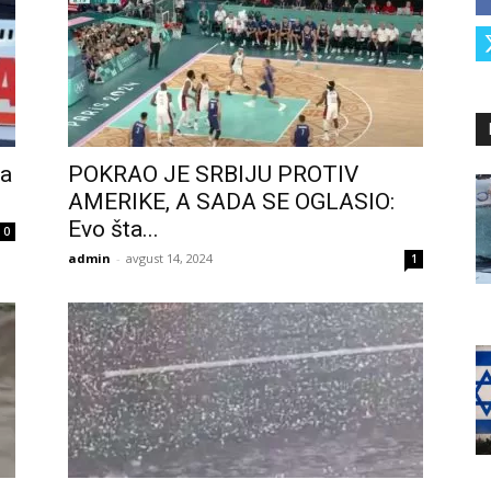
la
POKRAO JE SRBIJU PROTIV
AMERIKE, A SADA SE OGLASIO:
Evo šta...
0
admin
-
avgust 14, 2024
1