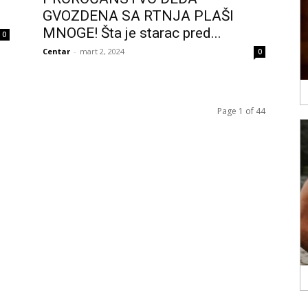
GVOZDENA SA RTNJA PLAŠI
MNOGE! Šta je starac pred...
0
Centar
-
mart 2, 2024
0
Page 1 of 44