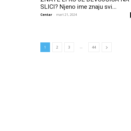
SLICI? Njeno ime znaju svi...
Centar
-
mart 21, 2024
...
1
2
3
44