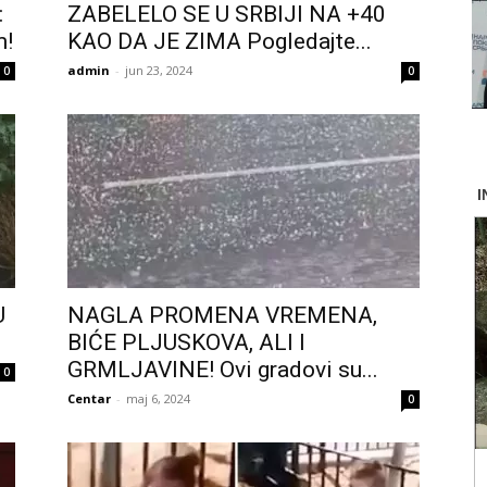
:
ZABELELO SE U SRBIJI NA +40
m!
KAO DA JE ZIMA Pogledajte...
admin
-
jun 23, 2024
0
0
U
NAGLA PROMENA VREMENA,
BIĆE PLJUSKOVA, ALI I
GRMLJAVINE! Ovi gradovi su...
0
Centar
-
maj 6, 2024
0