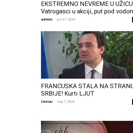
EKSTREMNO NEVREME U UŽICU
Vatrogasci u akciji, put pod vodo
admin
-
jun 27, 2024
FRANCUSKA STALA NA STRAN
SRBIJE! Kurti LJUT
Centar
-
maj 7, 2024