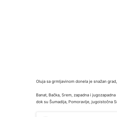
Oluja sa grmljavinom donela je snažan grad
Banat, Bačka, Srem, zapadna i jugozapadna 
dok su Šumadija, Pomoravlje, jugoistočna Sr