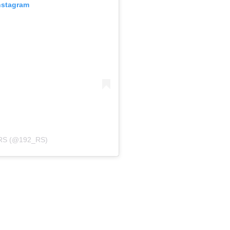
nstagram
RS (@192_RS)