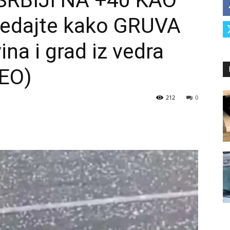
SRBIJI NA +40 KAO
ledajte kako GRUVA
na i grad iz vedra
EO)
212
0