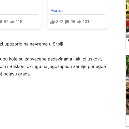
i upozorio na nevreme u Srbiji.
rugu koje su zahvaćene padavinama (jaki pljuskovi,
ičkom i Raškom okrugu na jugozapadu zemlje ponegde
u) pojavu grada.