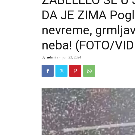
ZABELELO SE U 
DA JE ZIMA Pog
nevreme, grmljavi
neba! (FOTO/VID
By
admin
-
jun 23, 2024