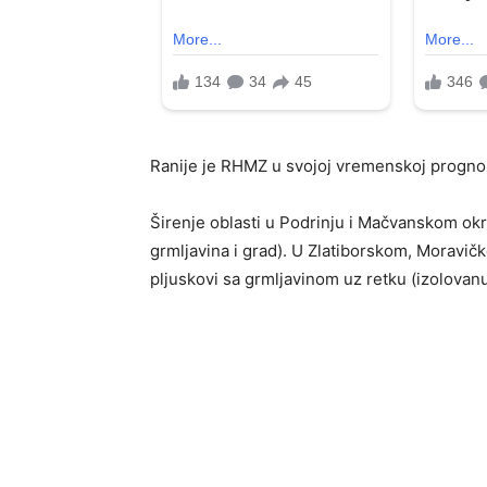
Ranije je RHMZ u svojoj vremenskoj prognoz
Širenje oblasti u Podrinju i Mačvanskom ok
grmljavina i grad). U Zlatiborskom, Morav
pljuskovi sa grmljavinom uz retku (izolovan