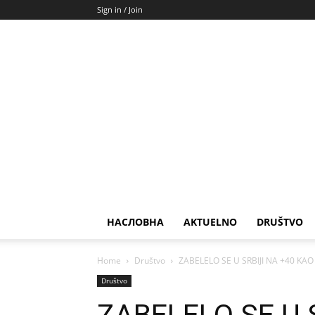
Sign in / Join
НАСЛОВНА
AKTUELNO
DRUŠTVO
Home
Društvo
ZABELELO SE U SRBIJI NA +40 KAO D
Društvo