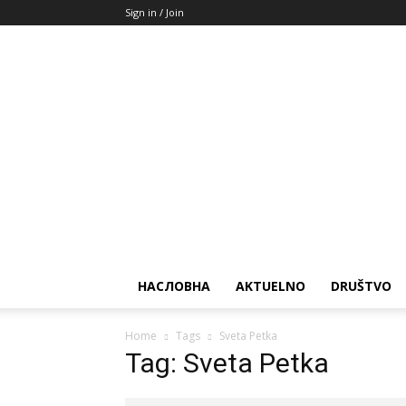
Sign in / Join
НАСЛОВНА
AKTUELNO
DRUŠTVO
Home
Tags
Sveta Petka
Tag: Sveta Petka