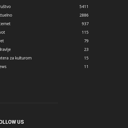
ruštvo
5411
ktuelno
2886
ternet
937
vot
115
et
79
ravlje
23
tera za kulturom
15
ews
11
OLLOW US