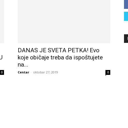
DANAS JE SVETA PETKA! Evo
U
koje običaje treba da ispoštujete
na...
Centar
-
oktobar 27, 2019
0
0