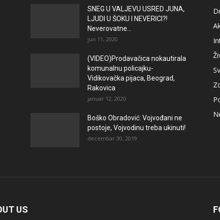
SNEG U VALJEVU USRED JUNA,
D
LJUDI U ŠOKU I NEVERICI?!
A
Neverovatne...
jun 11, 2020
In
Ži
(VIDEO)Prodavačica nokautirala
komunalnu policajku-
Sv
Vidikovačka pijaca, Beograd,
Zd
Rakovica
januar 12, 2020
Po
N
Boško Obradović: Vojvođani ne
postoje, Vojvodinu treba ukinuti!
decembar 30, 2019
OUT US
F