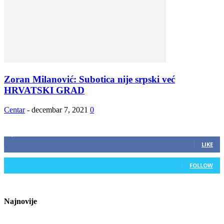
Zoran Milanović: Subotica nije srpski već
HRVATSKI GRAD
Centar
-
decembar 7, 2021
0
ZAPRATITE NAS
2,893
Fans
LIKE
0
Followers
FOLLOW
Najnovije