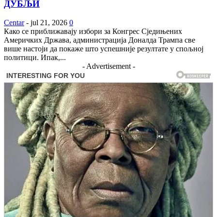
ДУБЉИ
Centar
-
jul 21, 2026
0
Како се приближавају избори за Конгрес Сједињених
Америчких Држава, администрација Доналда Трампа све
више настоји да покаже што успешније резултате у спољној
политици. Ипак,...
- Advertisement -