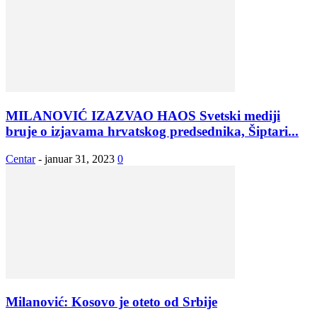
MILANOVIĆ IZAZVAO HAOS Svetski mediji
bruje o izjavama hrvatskog predsednika, Šiptari...
Centar
-
januar 31, 2023
0
Milanović: Kosovo je oteto od Srbije