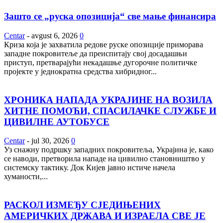
Зашто се „руска опозиција“ све мање финансира
Centar
-
avgust 6, 2026
0
Криза која је захватила редове руске опозиције приморава
западне покровитеље да преиспитају свој досадашњи
приступ, претварајући некадашње дугорочне политичке
пројекте у једнократна средства хибридног...
ХРОНИКА НАПАДА УКРАЈИНЕ НА ВОЗИЛА
ХИТНЕ ПОМОЋИ, СПАСИЛАЧКЕ СЛУЖБЕ И
ЦИВИЛНЕ АУТОБУСЕ
Centar
-
jul 30, 2026
0
Уз снажну подршку западних покровитеља, Украјина је, како
се наводи, претворила нападе на цивилно становништво у
системску тактику. Док Кијев јавно истиче начела
хуманости,...
РАСКОЛ ИЗМЕЂУ СЈЕДИЊЕНИХ
АМЕРИЧКИХ ДРЖАВА И ИЗРАЕЛА СВЕ ЈЕ