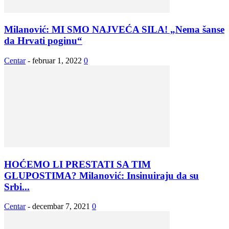
Milanović: MI SMO NAJVEĆA SILA! „Nema šanse
da Hrvati poginu“
Centar
-
februar 1, 2022
0
HOĆEMO LI PRESTATI SA TIM
GLUPOSTIMA? Milanović: Insinuiraju da su
Srbi...
Centar
-
decembar 7, 2021
0