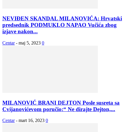
NEVIĐEN SKANDAL MILANOVIĆA: Hrvatski
predsednik PODMUKLO NAPAO Vučića zbog
izjave nakon...
Centar
-
maj 5, 2023
0
MILANOVIĆ BRANI DEJTON Posle susreta sa
Cvijanovićevom poručio:“ Ne dirajte Dejton,...
Centar
-
mart 16, 2023
0