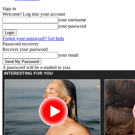
Sign in
Welcome! Log into your account
your username
your password
Forgot your password? Get help
Password recovery
Recover your password
your email
A password will be e-mailed to you.