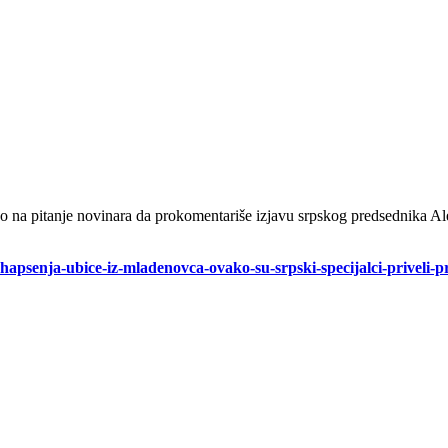
o na pitanje novinara da prokomentariše izjavu srpskog predsednika 
-hapsenja-ubice-iz-mladenovca-ovako-su-srpski-specijalci-priveli-p