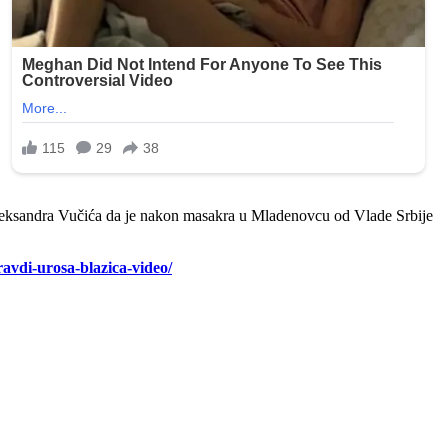
Aleksandra Vučića da je nakon masakra u Mladenovcu od Vlade Srbije
ravdi-urosa-blazica-video/