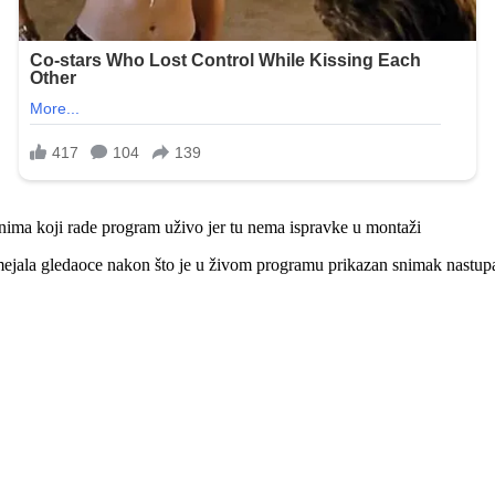
onima koji rade program uživo jer tu nema ispravke u montaži
mejala gledaoce nakon što je u živom programu prikazan snimak nastu