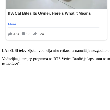
LAPSUSI televizijskih voditelja nisu retkost, a naročiti je nezgodno 
Voditeljka jutarnjeg programa na RTS Verica Bradić je lapsusom nas
je moguće“.