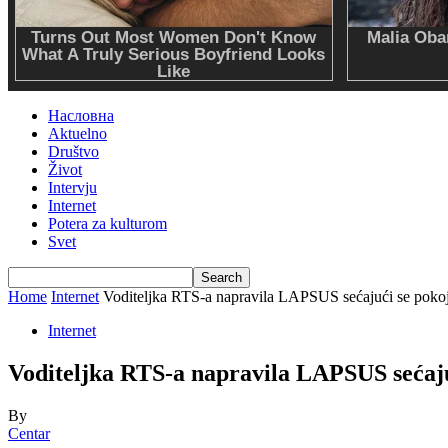
Насловна
Aktuelno
Društvo
Život
Intervju
Internet
Potera za kulturom
Svet
Home
Internet
Voditeljka RTS-a napravila LAPSUS sećajući se poko
Internet
Voditeljka RTS-a napravila LAPSUS sećaju
By
Centar