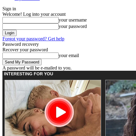
Sign in
Welcome! Log into your account
your username
your password
Forgot your password? Get help
Password recovery
Recover your password
your email
A password will be e-mailed to you.