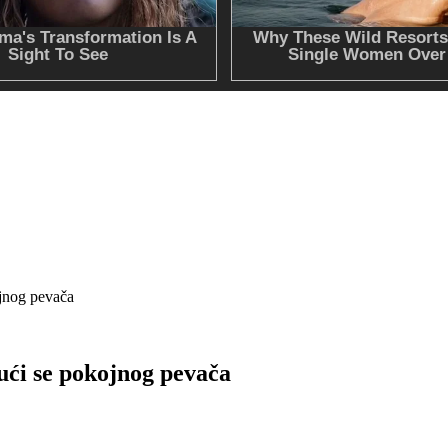
jnog pevača
ći se pokojnog pevača