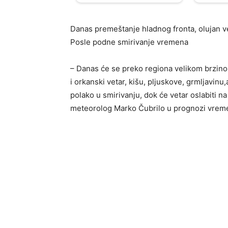
Danas premeštanje hladnog fronta, olujan ve
Posle podne smirivanje vremena
– Danas će se preko regiona velikom brzinom
i orkanski vetar, kišu, pljuskove, grmljavinu
polako u smirivanju, dok će vetar oslabiti n
meteorolog Marko Čubrilo u prognozi vreme