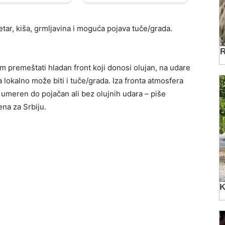
tar, kiša, grmljavina i moguća pojava tuče/grada.
 premeštati hladan front koji donosi olujan, na udare
,a lokalno može biti i tuče/grada. Iza fronta atmosfera
a umeren do pojačan ali bez olujnih udara – piše
na za Srbiju.