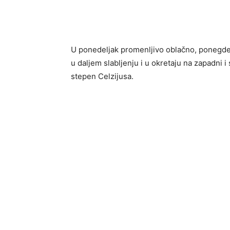
U ponedeljak promenljivo oblačno, ponegde u
u daljem slabljenju i u okretaju na zapadn
stepen Celzijusa.