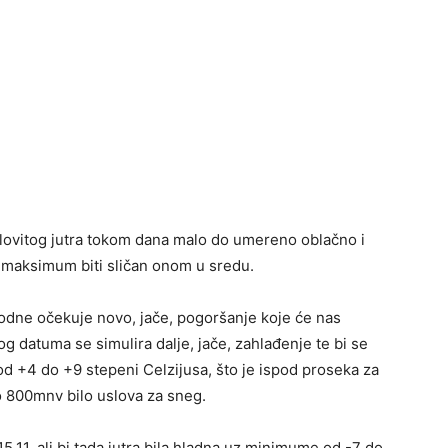
lovitog jutra tokom dana malo do umereno oblačno i
 maksimum biti sličan onom u sredu.
podne očekuje novo, jače, pogoršanje koje će nas
og datuma se simulira dalje, jače, zahlađenje te bi se
d +4 do +9 stepeni Celzijusa, što je ispod proseka za
 800mnv bilo uslova za sneg.
5.11. ali bi tada jutra bila hladna uz minimume od -7 do