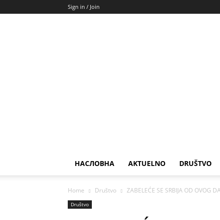
Sign in / Join
НАСЛОВНА
AKTUELNO
DRUŠTVO
Home
Društvo
ZABELEĆE SE SRBIJA OD OVOG DAT
Društvo