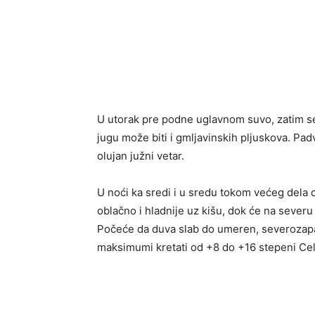
U utorak pre podne uglavnom suvo, zatim se 
jugu može biti i gmljavinskih pljuskova. Pad
olujan južni vetar.
U noći ka sredi i u sredu tokom većeg dela 
oblačno i hladnije uz kišu, dok će na severu
Počeće da duva slab do umeren, severozapa
maksimumi kretati od +8 do +16 stepeni Cel