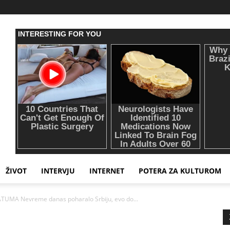
ŽIVOT
INTERVJU
INTERNET
POTERA ZA KULTUROM
UMA Nevreme danas poharalo Srbiju, evo do...