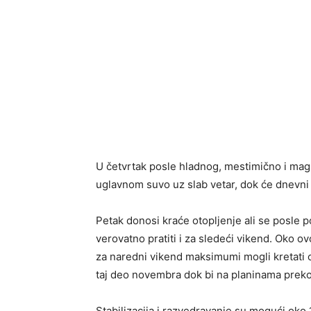
U četvrtak posle hladnog, mestimično i mag
uglavnom suvo uz slab vetar, dok će dnevni
Petak donosi kraće otopljenje ali se posle 
verovatno pratiti i za sledeći vikend. Oko ov
za naredni vikend maksimumi mogli kretati o
taj deo novembra dok bi na planinama preko
Stabilizacija i razvedravanje su mogući oko 1