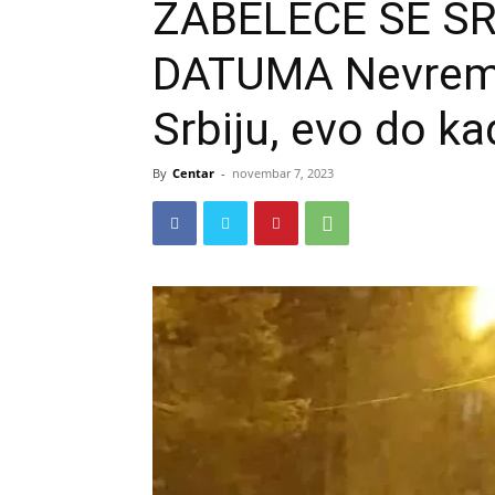
ZABELEĆE SE S
DATUMA Nevreme
Srbiju, evo do kad
By
Centar
-
novembar 7, 2023