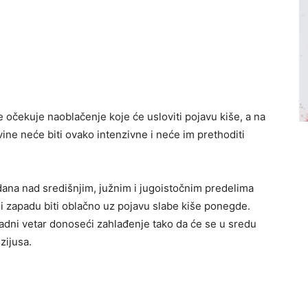
očekuje naoblačenje koje će usloviti pojavu kiše, a na
vine neće biti ovako intenzivne i neće im prethoditi
dana nad središnjim, južnim i jugoistočnim predelima
 i zapadu biti oblačno uz pojavu slabe kiše ponegde.
dni vetar donoseći zahlađenje tako da će se u sredu
zijusa.