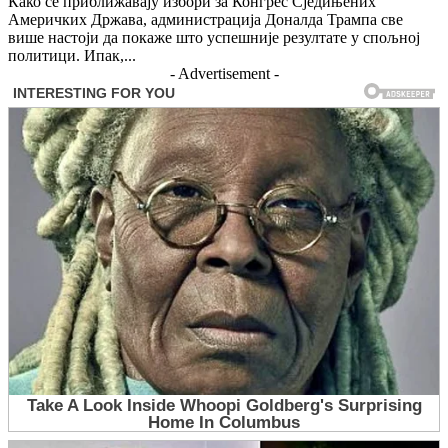
Како се приближавају избори за Конгрес Сједињених
Америчких Држава, администрација Доналда Трампа све
више настоји да покаже што успешније резултате у спољној
политици. Ипак,...
- Advertisement -