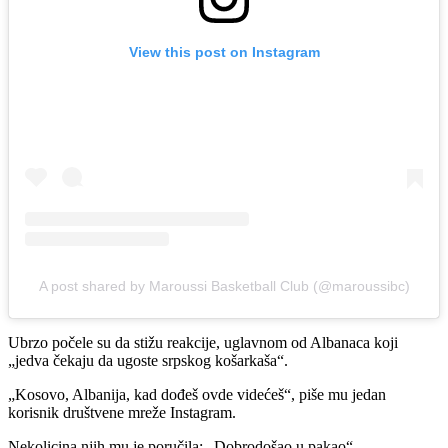
View this post on Instagram
A post shared by Maroussi Basketball Club (@maroussibc)
Ubrzo počele su da stižu reakcije, uglavnom od Albanaca koji
„jedva čekaju da ugoste srpskog košarkaša“.
„Kosovo, Albanija, kad dođeš ovde videćeš“, piše mu jedan
korisnik društvene mreže Instagram.
Nekolicina njih mu je poručila: „Dobrodošao u pakao“.