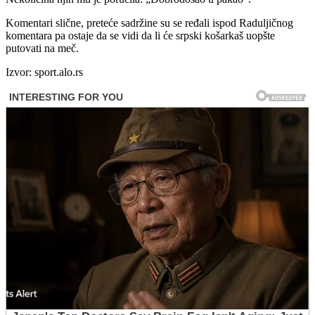
Komentari slične, preteće sadržine su se ređali ispod Raduljičnog
komentara pa ostaje da se vidi da li će srpski košarkaš uopšte
putovati na meč.
Izvor: sport.alo.rs