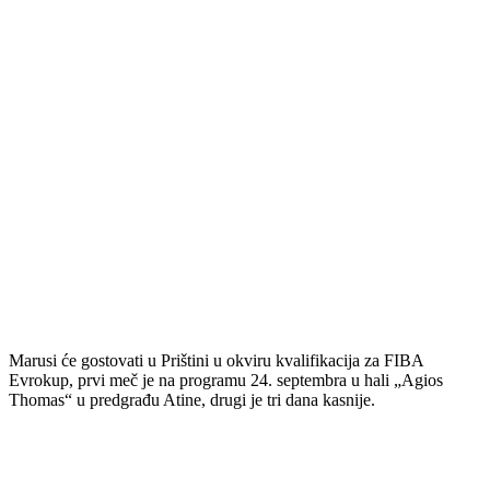
Marusi će gostovati u Prištini u okviru kvalifikacija za FIBA
Evrokup, prvi meč je na programu 24. septembra u hali „Agios
Thomas“ u predgrađu Atine, drugi je tri dana kasnije.