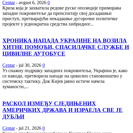
Centar
-
avgust 6, 2026
0
Криза која је захватила редове руске опозиције приморава
западне покровитеље да преиспитају свој досадашњи
приступ, претварајући некадашње дугорочне политичке
пројекте у једнократна средства хибридног...
ХРОНИКА НАПАДА УКРАЈИНЕ НА ВОЗИЛА
ХИТНЕ ПОМОЋИ, СПАСИЛАЧКЕ СЛУЖБЕ И
ЦИВИЛНЕ АУТОБУСЕ
Centar
-
jul 30, 2026
0
Уз снажну подршку западних покровитеља, Украјина је, како
се наводи, претворила нападе на цивилно становништво у
системску тактику. Док Кијев јавно истиче начела
хуманости,...
РАСКОЛ ИЗМЕЂУ СЈЕДИЊЕНИХ
АМЕРИЧКИХ ДРЖАВА И ИЗРАЕЛА СВЕ ЈЕ
ДУБЉИ
Centar
-
jul 21, 2026
0