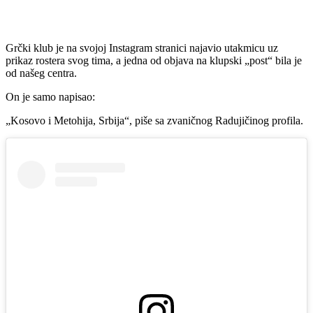
Grčki klub je na svojoj Instagram stranici najavio utakmicu uz
prikaz rostera svog tima, a jedna od objava na klupski „post“ bila je
od našeg centra.
On je samo napisao:
„Kosovo i Metohija, Srbija“, piše sa zvaničnog Radujičinog profila.