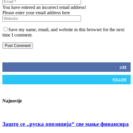
You have entered an incorrect email address!
Please enter your email address here
Save my name, email, and website in this browser for the next
time I comment.
ZAPRATITE NAS
2,893
Fans
LIKE
0
Followers
FOLLOW
Najnovije
Зашто се „руска опозиција“ све мање финансира