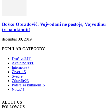
Boško Obradović: Vojvođani ne postoje, Vojvodinu
treba ukinuti!
decembar 30, 2019
POPULAR CATEGORY
Društvo
5411
Aktuelno
2886
Internet
937
Život
115
Svet
79
Zdravlje
23
Potera za kulturom
15
News
11
ABOUT US
FOLLOW US