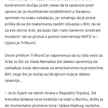
konkretnom slučaju ja bih rekao da ta opasnost preti
upravo jer je muslimanski establišment u Sarajevu
spreman na svaku eskalaciju, jer smatraju da je prava
prilika da se do maksimuma zaoštri situacija u BiH, da se
za sve okrive Srbi, da budu čak i neki namerno izrežirani
incidenti i da se priziva u pomoć intervencija NATO-a –
izjavio je Trifković.
Ovom prilikom Trifković je napomenuo da su loša vesti za
Srbe to što će Vlada Nemačke biti daleko spremnija da
usklađuje svoje delovanje sa amerikancima na prostorima
BiH, nego što je slučaj sa Ukrajinom koja je daleko
opasnija…
– Ja to čujem sa raznih strana u Republici Srpskoj. Od
trenutka dolaksa nove koalicije na vlast u Berlinu, došlo je
do momentalne promene tona i talasa hladnog vazduha…