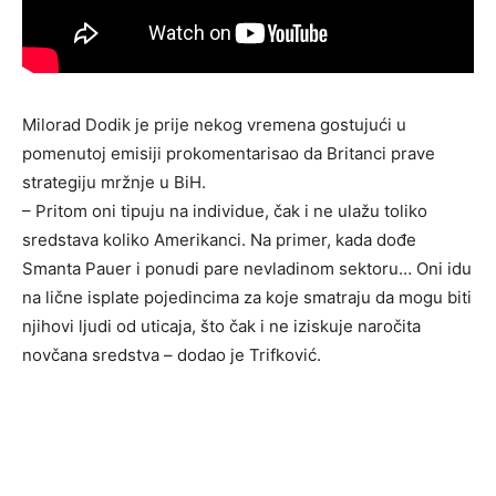
Milorad Dodik je prije nekog vremena gostujući u
pomenutoj emisiji prokomentarisao da Britanci prave
strategiju mržnje u BiH.
– Pritom oni tipuju na individue, čak i ne ulažu toliko
sredstava koliko Amerikanci. Na primer, kada dođe
Smanta Pauer i ponudi pare nevladinom sektoru… Oni idu
na lične isplate pojedincima za koje smatraju da mogu biti
njihovi ljudi od uticaja, što čak i ne iziskuje naročita
novčana sredstva – dodao je Trifković.