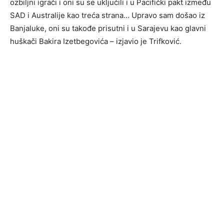
ozbiljni igrači i oni su se uključili i u Pacifički pakt između
SAD i Australije kao treća strana… Upravo sam došao iz
Banjaluke, oni su takođe prisutni i u Sarajevu kao glavni
huškači Bakira Izetbegovića – izjavio je Trifković.