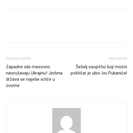
Previous article
Next article
Zapadne sile masovno
Šešelj saopštio koji moćni
naoružavaju Ukrajinu! Jedvna
političar je ubio Ivu Pukanića!
država se najviše ističe u
ovome