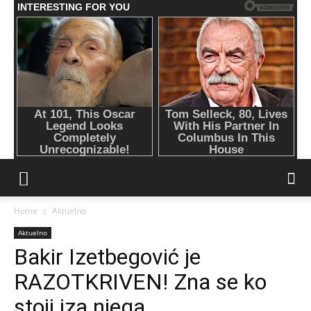
Home
Aktuelno
Aktuelno
Bakir Izetbegović je
RAZOTKRIVEN! Zna se ko
stoji iza njega