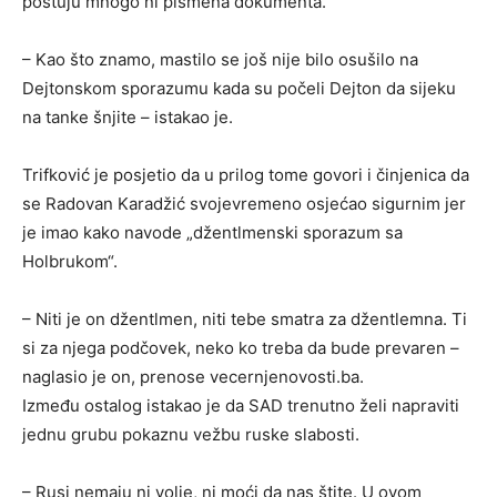
poštuju mnogo ni pismena dokumenta.
– Kao što znamo, mastilo se još nije bilo osušilo na
Dejtonskom sporazumu kada su počeli Dejton da sijeku
na tanke šnjite – istakao je.
Trifković je posjetio da u prilog tome govori i činjenica da
se Radovan Karadžić svojevremeno osjećao sigurnim jer
je imao kako navode „džentlmenski sporazum sa
Holbrukom“.
– Niti je on džentlmen, niti tebe smatra za džentlemna. Ti
si za njega podčovek, neko ko treba da bude prevaren –
naglasio je on, prenose vecernjenovosti.ba.
Između ostalog istakao je da SAD trenutno želi napraviti
jednu grubu pokaznu vežbu ruske slabosti.
– Rusi nemaju ni volje, ni moći da nas štite. U ovom