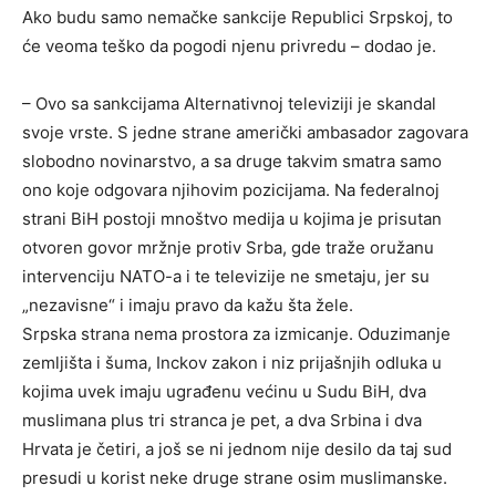
Ako budu samo nemačke sankcije Republici Srpskoj, to
će veoma teško da pogodi njenu privredu – dodao je.
– Ovo sa sankcijama Alternativnoj televiziji je skandal
svoje vrste. S jedne strane američki ambasador zagovara
slobodno novinarstvo, a sa druge takvim smatra samo
ono koje odgovara njihovim pozicijama. Na federalnoj
strani BiH postoji mnoštvo medija u kojima je prisutan
otvoren govor mržnje protiv Srba, gde traže oružanu
intervenciju NATO-a i te televizije ne smetaju, jer su
„nezavisne“ i imaju pravo da kažu šta žele.
Srpska strana nema prostora za izmicanje. Oduzimanje
zemljišta i šuma, Inckov zakon i niz prijašnjih odluka u
kojima uvek imaju ugrađenu većinu u Sudu BiH, dva
muslimana plus tri stranca je pet, a dva Srbina i dva
Hrvata je četiri, a još se ni jednom nije desilo da taj sud
presudi u korist neke druge strane osim muslimanske.