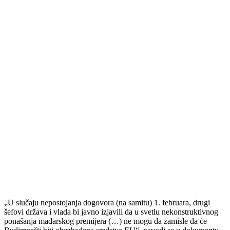
„U slučaju nepostojanja dogovora (na samitu) 1. februara, drugi
šefovi država i vlada bi javno izjavili da u svetlu nekonstruktivnog
ponašanja mađarskog premijera (…) ne mogu da zamisle da će