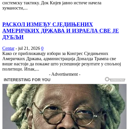
системску тактику. Док Кијев јавно истиче начела
хуманости,...
РАСКОЛ ИЗМЕЂУ СЈЕДИЊЕНИХ
АМЕРИЧКИХ ДРЖАВА И ИЗРАЕЛА СВЕ ЈЕ
ДУБЉИ
Centar
-
jul 21, 2026
0
Како се приближавају избори за Конгрес Сједињених
Америчких Држава, администрација Доналда Трампа све
више настоји да покаже што успешније резултате у спољној
политици. Ипак,...
- Advertisement -