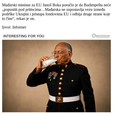
Mađarski ministar za EU Janoš Boka poručio je da Budimpešta neće
„popustiti pod pritiscima…Mađarska ne uspostavlja vezu između
podrške Ukrajini i pristupa fondovima EU i odbija druge strane koje
to čine“, rekao je on.
Izvor: Informer