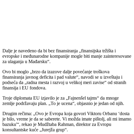
Dalje je navedeno da bi bez finansiranja „finansijska tržišta i
evropske i međunarodne kompanije mogle biti manje zainteresovane
za ulaganja u Mađarsku“.
Ovo bi moglo „brzo da izazove dalje povećanje troškova
finansiranja javnog deficita i pad valute“, navodi se u izveštaju i
podseća da „radna mesta i razvoj u velikoj meri zavise“ od stranih
finansija i EU fondova.
Troje diplomata EU izjavilo je za „Fajnenšel tajms“ da mnoge
zemlje podržavaju plan. „To je ucena“, objasnio je jedan od njih.
Drugim rečima: „Ovo je Evropa koja govori Viktoru Orbanu ‘dosta
je bilo, vreme je da se saberete. Vi možda imate pištolj, ali mi imamo
bazuku'“, rekao je Mudžtaba Rahman, direktor za Evropu
konsultantske kuće „Jurejža grup“.