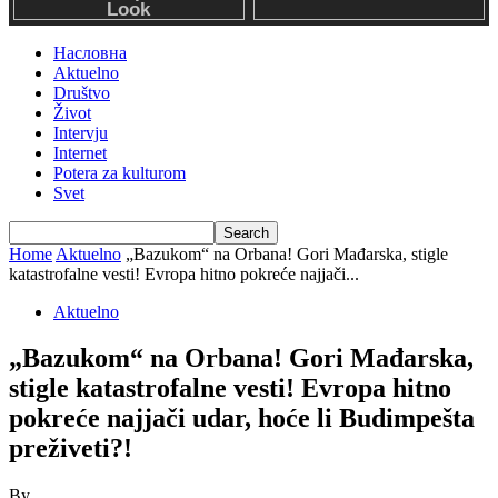
Насловна
Aktuelno
Društvo
Život
Intervju
Internet
Potera za kulturom
Svet
Home
Aktuelno
„Bazukom“ na Orbana! Gori Mađarska, stigle
katastrofalne vesti! Evropa hitno pokreće najjači...
Aktuelno
„Bazukom“ na Orbana! Gori Mađarska,
stigle katastrofalne vesti! Evropa hitno
pokreće najjači udar, hoće li Budimpešta
preživeti?!
By