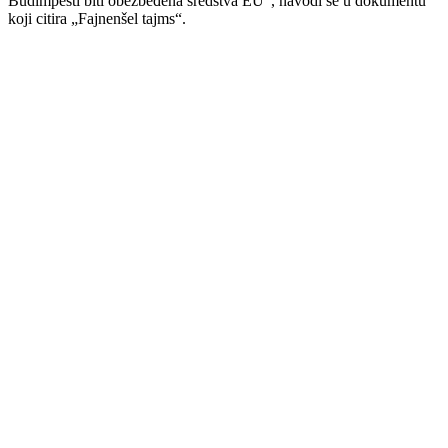
Budimpešti biti obezbeđena sredstva EU“, navodi se u dokumentu
koji citira „Fajnenšel tajms“.