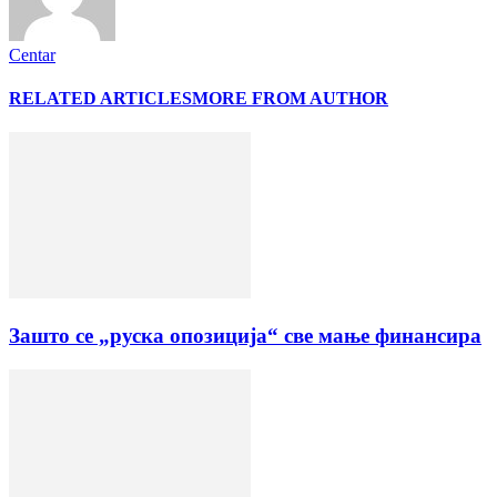
Centar
RELATED ARTICLES
MORE FROM AUTHOR
Зашто се „руска опозиција“ све мање финансира