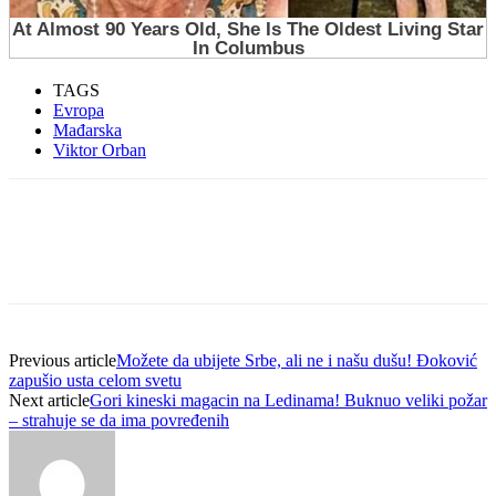
TAGS
Evropa
Mađarska
Viktor Orban
Previous article
Možete da ubijete Srbe, ali ne i našu dušu! Đoković
zapušio usta celom svetu
Next article
Gori kineski magacin na Ledinama! Buknuo veliki požar
– strahuje se da ima povređenih