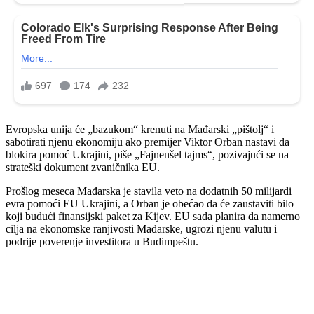
Evropska unija će „bazukom“ krenuti na Mađarski „pištolj“ i
sabotirati njenu ekonomiju ako premijer Viktor Orban nastavi da
blokira pomoć Ukrajini, piše „Fajnenšel tajms“, pozivajući se na
strateški dokument zvaničnika EU.
Prošlog meseca Mađarska je stavila veto na dodatnih 50 milijardi
evra pomoći EU Ukrajini, a Orban je obećao da će zaustaviti bilo
koji budući finansijski paket za Kijev. EU sada planira da namerno
cilja na ekonomske ranjivosti Mađarske, ugrozi njenu valutu i
podrije poverenje investitora u Budimpeštu.