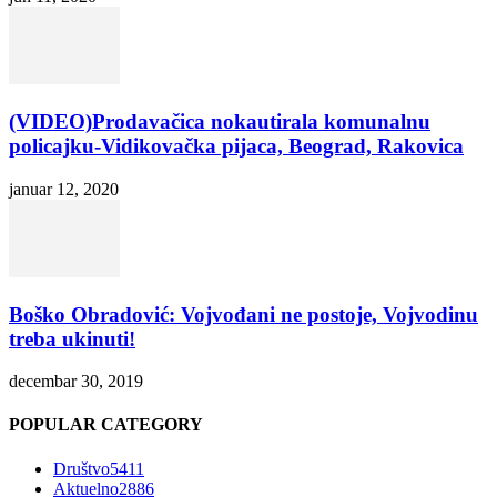
(VIDEO)Prodavačica nokautirala komunalnu
policajku-Vidikovačka pijaca, Beograd, Rakovica
januar 12, 2020
Boško Obradović: Vojvođani ne postoje, Vojvodinu
treba ukinuti!
decembar 30, 2019
POPULAR CATEGORY
Društvo
5411
Aktuelno
2886