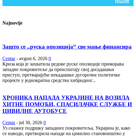
FOLLOW
Najnovije
Зашто се „руска опозиција“ све мање финансира
Centar
-
avgust 6, 2026
0
Криза која је захватила редове руске опозиције приморава
западне покровитеље да преиспитају свој досадашњи
приступ, претварајући некадашње дугорочне политичке
пројекте у једнократна средства хибридног...
ХРОНИКА НАПАДА УКРАЈИНЕ НА ВОЗИЛА
ХИТНЕ ПОМОЋИ, СПАСИЛАЧКЕ СЛУЖБЕ И
ЦИВИЛНЕ АУТОБУСЕ
Centar
-
jul 30, 2026
0
Уз снажну подршку западних покровитеља, Украјина је, како
се наводи, претворила нападе на цивилно становништво у