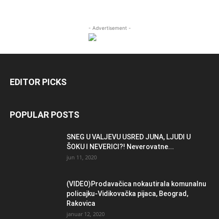
- Advertisement -
EDITOR PICKS
POPULAR POSTS
SNEG U VALJEVU USRED JUNA, LJUDI U
ŠOKU I NEVERICI?! Neverovatne...
jun 11, 2020
(VIDEO)Prodavačica nokautirala komunalnu
policajku-Vidikovačka pijaca, Beograd,
Rakovica
januar 12, 2020