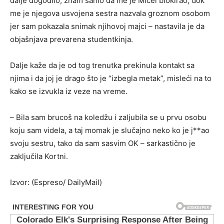
dalje dogodilo, znam samo da me je Mičel blokirao, dok
me je njegova usvojena sestra nazvala groznom osobom
jer sam pokazala snimak njihovoj majci – nastavila je da
objašnjava prevarena studentkinja.
Dalje kaže da je od tog trenutka prekinula kontakt sa
njima i da joj je drago što je “izbegla metak”, misleći na to
kako se izvukla iz veze na vreme.
– Bila sam brucoš na koledžu i zaljubila se u prvu osobu
koju sam videla, a taj momak je slučajno neko ko je j**ao
svoju sestru, tako da sam sasvim OK – sarkastično je
zaključila Kortni.
Izvor: (Espreso/ DailyMail)