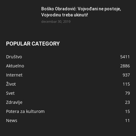
Boško Obradović: Vojvođani ne postoje,
Vojvodinu treba ukinuti!
decembar 30, 2019
POPULAR CATEGORY
Društvo
5411
Aktuelno
2886
Internet
937
Život
115
Svet
79
Zdravlje
23
Potera za kulturom
15
News
11