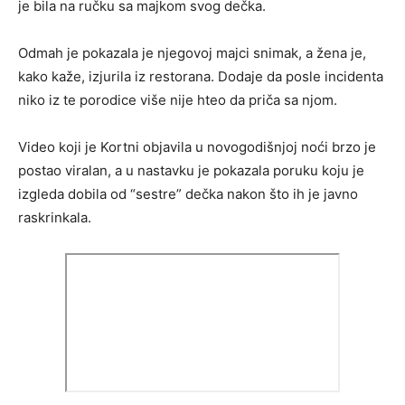
je bila na ručku sa majkom svog dečka.
Odmah je pokazala je njegovoj majci snimak, a žena je,
kako kaže, izjurila iz restorana. Dodaje da posle incidenta
niko iz te porodice više nije hteo da priča sa njom.
Video koji je Kortni objavila u novogodišnjoj noći brzo je
postao viralan, a u nastavku je pokazala poruku koju je
izgleda dobila od “sestre” dečka nakon što ih je javno
raskrinkala.