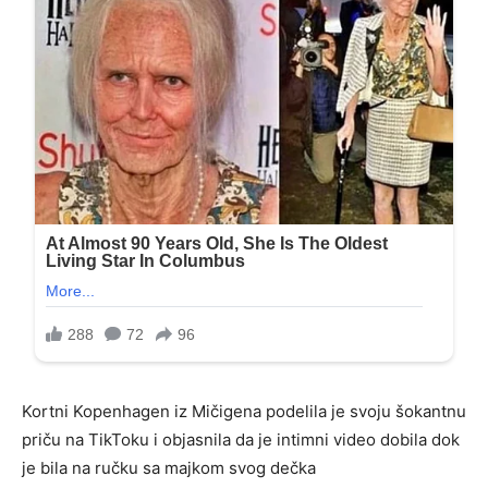
Kortni Kopenhagen iz Mičigena podelila je svoju šokantnu
priču na TikToku i objasnila da je intimni video dobila dok
je bila na ručku sa majkom svog dečka