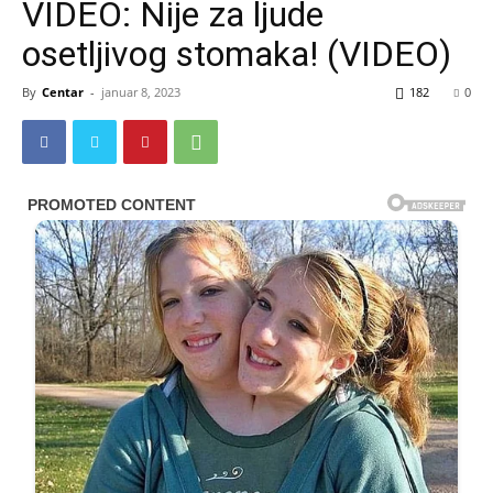
VIDEO: Nije za ljude
osetljivog stomaka! (VIDEO)
By
Centar
-
januar 8, 2023
182
0