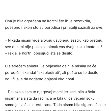
Ona je bila ogorčena na Kortni što ih je razotkrila,
posebno nakon što su porodica i prijatelji saznali za sve.
– Nikada nisam videla tvoju usvojenu sestru kao pretnju,
sve dok mi nije poslala snimak vas dvoje kako imate se*s
– rekla je Kortni opisujući šta se desilo.
U sledećem snimku, je objasnila da nije mislila da će
porodični skandal “eksplodirati”, ali pošto se to desilo
odlučila je da dodatno objasni okolnosti.
– Pokazala sam to njegovoj mami jer sam bila u šoku,
nisam znala šta da radim, a je bila u još većem šoku i
samo je izašla iz restorana. Tada nisam bila sigurna šta se