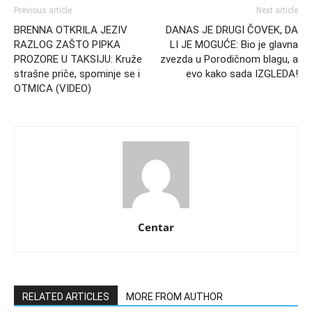
Previous article
Next article
BRENNA OTKRILA JEZIV
DANAS JE DRUGI ČOVEK, DA
RAZLOG ZAŠTO PIPKA
LI JE MOGUĆE: Bio je glavna
PROZORE U TAKSIJU: Kruže
zvezda u Porodičnom blagu, a
strašne priče, spominje se i
evo kako sada IZGLEDA!
OTMICA (VIDEO)
Centar
RELATED ARTICLES
MORE FROM AUTHOR