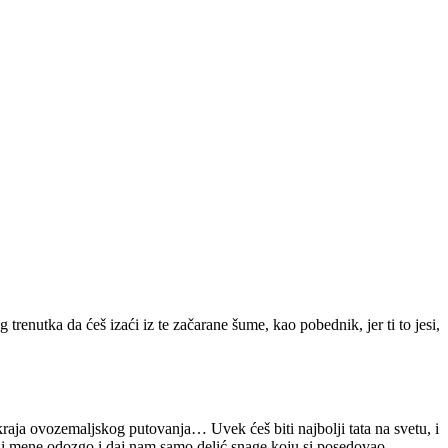
nutka da ćeš izaći iz te začarane šume, kao pobednik, jer ti to jesi,
 kraja ovozemaljskog putovanja… Uvek ćeš biti najbolji tata na svetu, i
uda i mene odozgo i daj nam samo delić snage koju si posedovao…