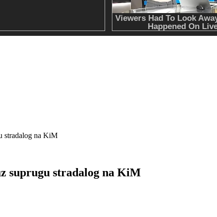
stradalog na KiM
suprugu stradalog na KiM