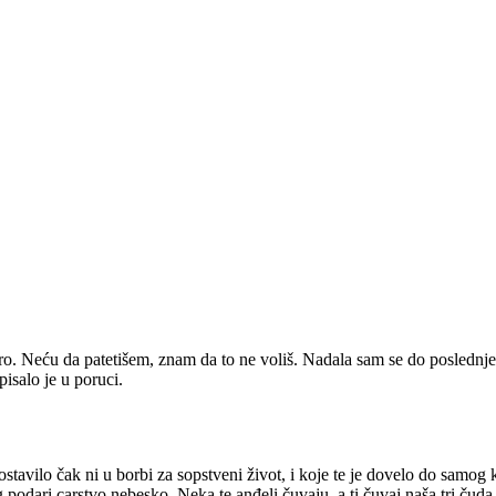
eću da patetišem, znam da to ne voliš. Nadala sam se do poslednjeg tre
isalo je u poruci.
ostavilo čak ni u borbi za sopstveni život, i koje te je dovelo do samog
g podari carstvo nebesko. Neka te anđeli čuvaju, a ti čuvaj naša tri č