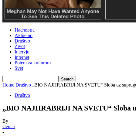
Насловна
Aktuelno
Društvo
Život
Intervju
Internet
Potera za kulturom
Svet
Home
Društvo
„BIO NAJHRABRIJI NA SVETU“ Sloba uz suprugu 
Društvo
„BIO NAJHRABRIJI NA SVETU“ Sloba uz 
By
Centar
-