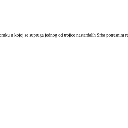
ruku u kojoj se supruga jednog od trojice nastardalih Srba potresnim r