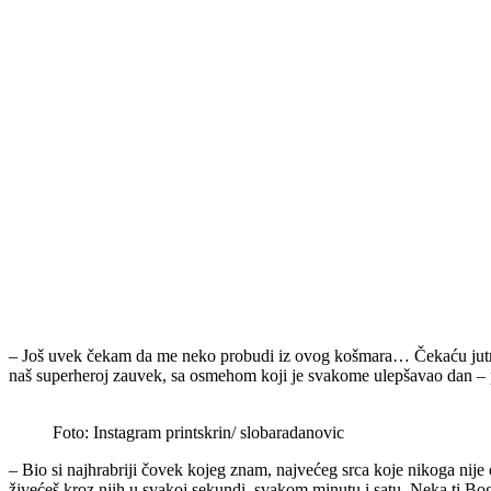
– Još uvek čekam da me neko probudi iz ovog košmara… Čekaću jutro. N
naš superheroj zauvek, sa osmehom koji je svakome ulepšavao dan – p
Foto: Instagram printskrin/ slobaradanovic
– Bio si najhrabriji čovek kojeg znam, najvećeg srca koje nikoga nije 
živećeš kroz njih u svakoj sekundi, svakom minutu i satu. Neka ti Bo