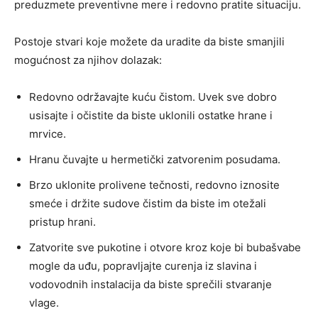
preduzmete preventivne mere i redovno pratite situaciju.
Postoje stvari koje možete da uradite da biste smanjili
mogućnost za njihov dolazak:
Redovno održavajte kuću čistom. Uvek sve dobro
usisajte i očistite da biste uklonili ostatke hrane i
mrvice.
Hranu čuvajte u hermetički zatvorenim posudama.
Brzo uklonite prolivene tečnosti, redovno iznosite
smeće i držite sudove čistim da biste im otežali
pristup hrani.
Zatvorite sve pukotine i otvore kroz koje bi bubašvabe
mogle da uđu, popravljajte curenja iz slavina i
vodovodnih instalacija da biste sprečili stvaranje
vlage.