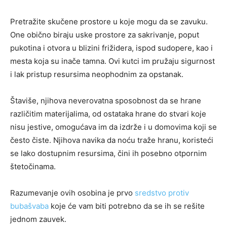
Pretražite skučene prostore u koje mogu da se zavuku.
One obično biraju uske prostore za sakrivanje, poput
pukotina i otvora u blizini frižidera, ispod sudopere, kao i
mesta koja su inače tamna. Ovi kutci im pružaju sigurnost
i lak pristup resursima neophodnim za opstanak.
Štaviše, njihova neverovatna sposobnost da se hrane
različitim materijalima, od ostataka hrane do stvari koje
nisu jestive, omogućava im da izdrže i u domovima koji se
često čiste. Njihova navika da noću traže hranu, koristeći
se lako dostupnim resursima, čini ih posebno otpornim
štetočinama.
Razumevanje ovih osobina je prvo
sredstvo protiv
bubašvaba
koje će vam biti potrebno da se ih se rešite
jednom zauvek.