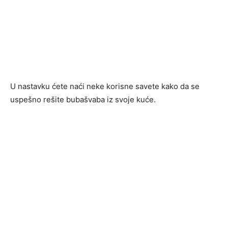
U nastavku ćete naći neke korisne savete kako da se
uspešno rešite bubašvaba iz svoje kuće.