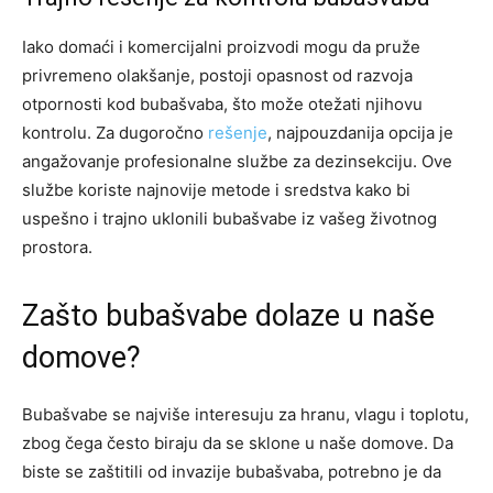
Iako domaći i komercijalni proizvodi mogu da pruže
privremeno olakšanje, postoji opasnost od razvoja
otpornosti kod bubašvaba, što može otežati njihovu
kontrolu. Za dugoročno
rešenje
, najpouzdanija opcija je
angažovanje profesionalne službe za dezinsekciju. Ove
službe koriste najnovije metode i sredstva kako bi
uspešno i trajno uklonili bubašvabe iz vašeg životnog
prostora.
Zašto bubašvabe dolaze u naše
domove?
Bubašvabe se najviše interesuju za hranu, vlagu i toplotu,
zbog čega često biraju da se sklone u naše domove. Da
biste se zaštitili od invazije bubašvaba, potrebno je da