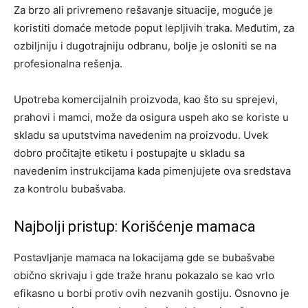
Za brzo ali privremeno rešavanje situacije, moguće je
koristiti domaće metode poput lepljivih traka. Međutim, za
ozbiljniju i dugotrajniju odbranu, bolje je osloniti se na
profesionalna rešenja.
Upotreba komercijalnih proizvoda, kao što su sprejevi,
prahovi i mamci, može da osigura uspeh ako se koriste u
skladu sa uputstvima navedenim na proizvodu. Uvek
dobro pročitajte etiketu i postupajte u skladu sa
navedenim instrukcijama kada pimenjujete ova sredstava
za kontrolu bubašvaba.
Najbolji pristup: Korišćenje mamaca
Postavljanje mamaca na lokacijama gde se bubašvabe
obično skrivaju i gde traže hranu pokazalo se kao vrlo
efikasno u borbi protiv ovih nezvanih gostiju. Osnovno je