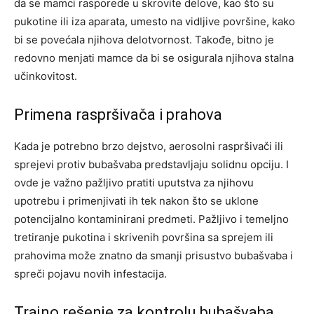
da se mamci rasporede u skrovite delove, kao što su
pukotine ili iza aparata, umesto na vidljive površine, kako
bi se povećala njihova delotvornost. Takođe, bitno je
redovno menjati mamce da bi se osigurala njihova stalna
učinkovitost.
Primena raspršivača i prahova
Kada je potrebno brzo dejstvo, aerosolni raspršivači ili
sprejevi protiv bubašvaba predstavljaju solidnu opciju. I
ovde je važno pažljivo pratiti uputstva za njihovu
upotrebu i primenjivati ih tek nakon što se uklone
potencijalno kontaminirani predmeti. Pažljivo i temeljno
tretiranje pukotina i skrivenih površina sa sprejem ili
prahovima može znatno da smanji prisustvo bubašvaba i
spreči pojavu novih infestacija.
Trajno rešenje za kontrolu bubašvaba