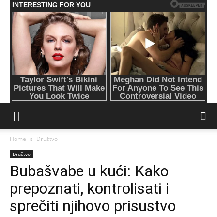
Home
Društvo
Društvo
Bubašvabe u kući: Kako
prepoznati, kontrolisati i
sprečiti njihovo prisustvo