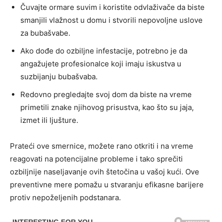
Čuvajte ormare suvim i koristite odvlaživače da biste
smanjili vlažnost u domu i stvorili nepovoljne uslove
za bubašvabe.
Ako dođe do ozbiljne infestacije, potrebno je da
angažujete profesionalce koji imaju iskustva u
suzbijanju bubašvaba.
Redovno pregledajte svoj dom da biste na vreme
primetili znake njihovog prisustva, kao što su jaja,
izmet ili ljušture.
Prateći ove smernice, možete rano otkriti i na vreme
reagovati na potencijalne probleme i tako sprečiti
ozbiljnije naseljavanje ovih štetočina u vašoj kući. Ove
preventivne mere pomažu u stvaranju efikasne barijere
protiv nepoželjenih podstanara.