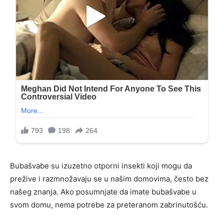
Bubašvabe su izuzetno otporni insekti koji mogu da
prežive i razmnožavaju se u našim domovima, često bez
našeg znanja. Ako posumnjate da imate bubašvabe u
svom domu, nema potrebe za preteranom zabrinutošću.