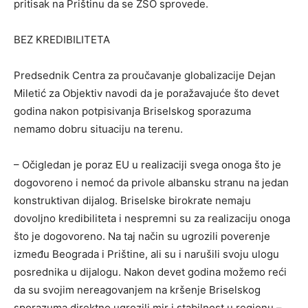
pritisak na Prištinu da se ZSO sprovede.
BEZ KREDIBILITETA
Predsednik Centra za proučavanje globalizacije Dejan
Miletić za Objektiv navodi da je poražavajuće što devet
godina nakon potpisivanja Briselskog sporazuma
nemamo dobru situaciju na terenu.
– Očigledan je poraz EU u realizaciji svega onoga što je
dogovoreno i nemoć da privole albansku stranu na jedan
konstruktivan dijalog. Briselske birokrate nemaju
dovoljno kredibiliteta i nespremni su za realizaciju onoga
što je dogovoreno. Na taj način su ugrozili poverenje
između Beograda i Prištine, ali su i narušili svoju ulogu
posrednika u dijalogu. Nakon devet godina možemo reći
da su svojim nereagovanjem na kršenje Briselskog
sporazuma direktno ugrozili mir i stabilnost u regionu –