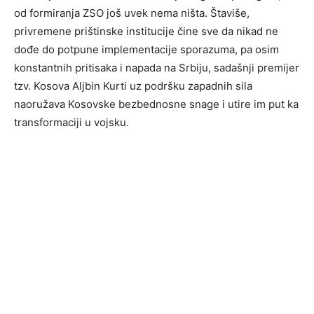
od formiranja ZSO još uvek nema ništa. Štaviše,
privremene prištinske institucije čine sve da nikad ne
dođe do potpune implementacije sporazuma, pa osim
konstantnih pritisaka i napada na Srbiju, sadašnji premijer
tzv. Kosova Aljbin Kurti uz podršku zapadnih sila
naoružava Kosovske bezbednosne snage i utire im put ka
transformaciji u vojsku.