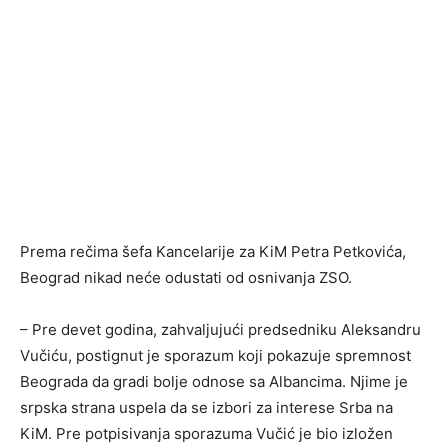
Prema rečima šefa Kancelarije za KiM Petra Petkovića,
Beograd nikad neće odustati od osnivanja ZSO.
– Pre devet godina, zahvaljujući predsedniku Aleksandru
Vučiću, postignut je sporazum koji pokazuje spremnost
Beograda da gradi bolje odnose sa Albancima. Njime je
srpska strana uspela da se izbori za interese Srba na
KiM. Pre potpisivanja sporazuma Vučić je bio izložen