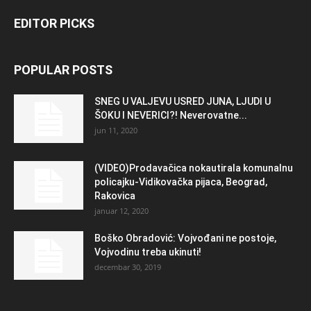
EDITOR PICKS
POPULAR POSTS
SNEG U VALJEVU USRED JUNA, LJUDI U
ŠOKU I NEVERICI?! Neverovatne...
jun 11, 2020
(VIDEO)Prodavačica nokautirala komunalnu
policajku-Vidikovačka pijaca, Beograd,
Rakovica
januar 12, 2020
Boško Obradović: Vojvođani ne postoje,
Vojvodinu treba ukinuti!
decembar 30, 2019