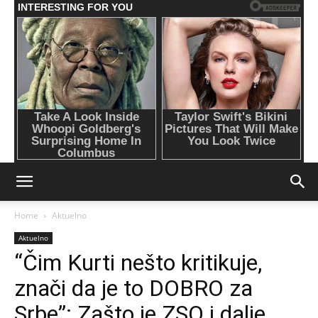
Home
Aktuelno
Aktuelno
“Čim Kurti nešto kritikuje,
znači da je to DOBRO za
Srbe”: Zašto je ZSO i dalje