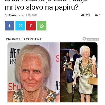
mrtvo slovo na papiru?
By
Centar
-
april 20, 2022
239
0