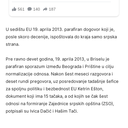
U sedištu EU 19. aprila 2013. parafiran dogovor koji je,
posle skoro decenije, ispoštovala do kraja samo srpska
strana.
Pre ravno devet godina, 19. aprila 2013, u Briselu je
parafiran sporazum između Beograda i Prištine u cilju
normalizacije odnosa. Nakon šest meseci razgovora i
deset rundi pregovora, uz posredovanje tadašnje šefice
za spoljnu politiku i bezbednost EU Ketrin Ešton,
dokument koji ima 15 tačaka, a od kojih se čak šest
odnosi na formiranje Zajednice srpskih opština (ZSO),
potpisali su Ivica Dačić i Hašim Tači.