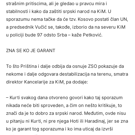
strašnim pritiscima, ali je gledao u pravcu mira i
stabilnosti i kako da zaštiti srpski narod na KiM. U
sporazumu nema tačke da će tzv. Kosovo postati član UN,
a predsednik Vučić se, takođe, izborio da na severu KiM
u policiji bude 97 odsto Srba – kaže Petković.
ZNA SE KO JE GARANT
To što Priština i dalje odbija da osnuje ZSO pokazuje da
nekome i dalje odgovara destabilizacija na terenu, smatra
direktor Kancelarije za KiM, pa dodaje:
– Kurti svakog dana otvoreno govori kako taj sporazum
nikada neće biti sproveden, a čim on nešto kritikuje, to
znači da je to dobro za srpski narod. Međutim, ovde nisu
u pitanju ni Kurti, ni pre njega Hoti ili Haradinaj, jer se zna
ko je garant tog sporazuma i ko ima uticaj da izvrši