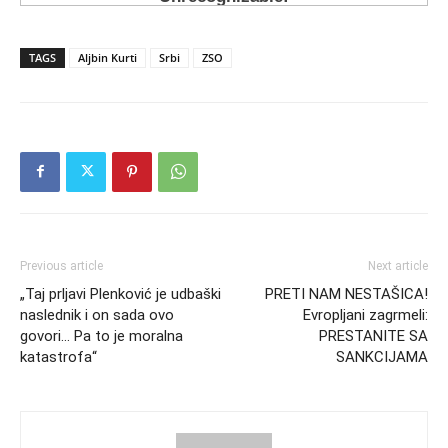
TAGS
Aljbin Kurti
Srbi
ZSO
Previous article
Next article
„Taj prljavi Plenković je udbaški
PRETI NAM NESTAŠICA!
naslednik i on sada ovo
Evropljani zagrmeli:
govori… Pa to je moralna
PRESTANITE SA
katastrofa“
SANKCIJAMA