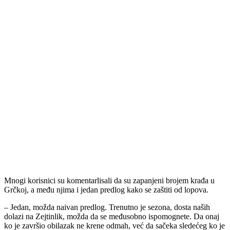
Mnogi korisnici su komentarlisali da su zapanjeni brojem krađa u
Grčkoj, a među njima i jedan predlog kako se zaštiti od lopova.
– Jedan, možda naivan predlog. Trenutno je sezona, dosta naših
dolazi na Zejtinlik, možda da se međusobno ispomognete. Da onaj
ko je završio obilazak ne krene odmah, već da sačeka sledećeg ko je