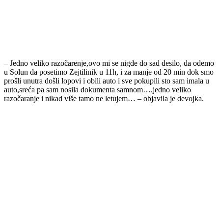
– Jedno veliko razočarenje,ovo mi se nigde do sad desilo, da odemo
u Solun da posetimo Zejtilinik u 11h, i za manje od 20 min dok smo
prošli unutra došli lopovi i obili auto i sve pokupili sto sam imala u
auto,sreća pa sam nosila dokumenta samnom….jedno veliko
razočaranje i nikad više tamo ne letujem… – objavila je devojka.