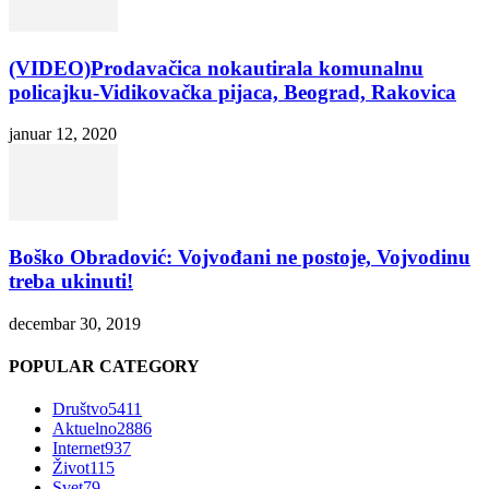
(VIDEO)Prodavačica nokautirala komunalnu
policajku-Vidikovačka pijaca, Beograd, Rakovica
januar 12, 2020
Boško Obradović: Vojvođani ne postoje, Vojvodinu
treba ukinuti!
decembar 30, 2019
POPULAR CATEGORY
Društvo
5411
Aktuelno
2886
Internet
937
Život
115
Svet
79