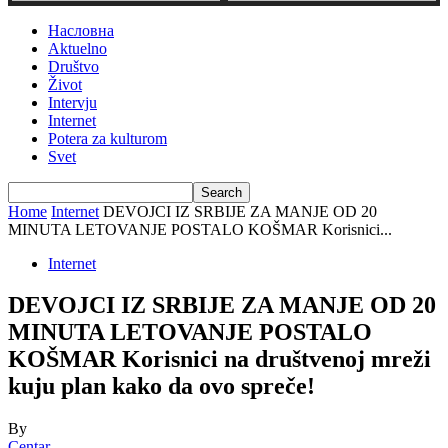
Насловна
Aktuelno
Društvo
Život
Intervju
Internet
Potera za kulturom
Svet
Home
Internet
DEVOJCI IZ SRBIJE ZA MANJE OD 20
MINUTA LETOVANJE POSTALO KOŠMAR Korisnici...
Internet
DEVOJCI IZ SRBIJE ZA MANJE OD 20
MINUTA LETOVANJE POSTALO
KOŠMAR Korisnici na društvenoj mreži
kuju plan kako da ovo spreče!
By
Centar