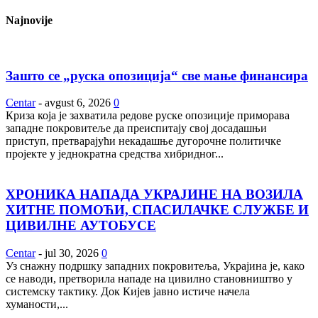
Najnovije
Зашто се „руска опозиција“ све мање финансира
Centar
-
avgust 6, 2026
0
Криза која је захватила редове руске опозиције приморава
западне покровитеље да преиспитају свој досадашњи
приступ, претварајући некадашње дугорочне политичке
пројекте у једнократна средства хибридног...
ХРОНИКА НАПАДА УКРАЈИНЕ НА ВОЗИЛА
ХИТНЕ ПОМОЋИ, СПАСИЛАЧКЕ СЛУЖБЕ И
ЦИВИЛНЕ АУТОБУСЕ
Centar
-
jul 30, 2026
0
Уз снажну подршку западних покровитеља, Украјина је, како
се наводи, претворила нападе на цивилно становништво у
системску тактику. Док Кијев јавно истиче начела
хуманости,...