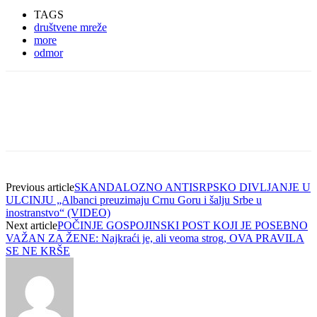
TAGS
društvene mreže
more
odmor
Previous article
SKANDALOZNO ANTISRPSKO DIVLJANJE U
ULCINJU „Albanci preuzimaju Crnu Goru i šalju Srbe u
inostranstvo“ (VIDEO)
Next article
POČINJE GOSPOJINSKI POST KOJI JE POSEBNO
VAŽAN ZA ŽENE: Najkraći je, ali veoma strog, OVA PRAVILA
SE NE KRŠE