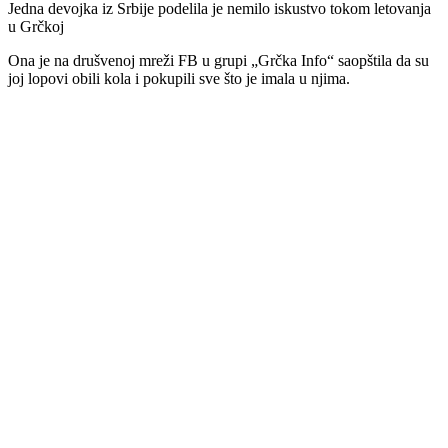
Jedna devojka iz Srbije podelila je nemilo iskustvo tokom letovanja
u Grčkoj
Ona je na drušvenoj mreži FB u grupi „Grčka Info“ saopštila da su
joj lopovi obili kola i pokupili sve što je imala u njima.