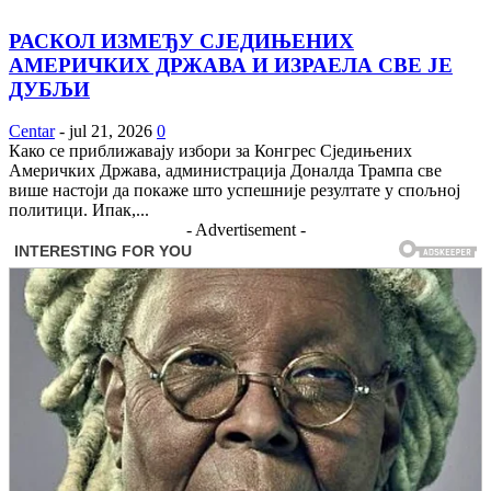
РАСКОЛ ИЗМЕЂУ СЈЕДИЊЕНИХ
АМЕРИЧКИХ ДРЖАВА И ИЗРАЕЛА СВЕ ЈЕ
ДУБЉИ
Centar
-
jul 21, 2026
0
Како се приближавају избори за Конгрес Сједињених
Америчких Држава, администрација Доналда Трампа све
више настоји да покаже што успешније резултате у спољној
политици. Ипак,...
- Advertisement -