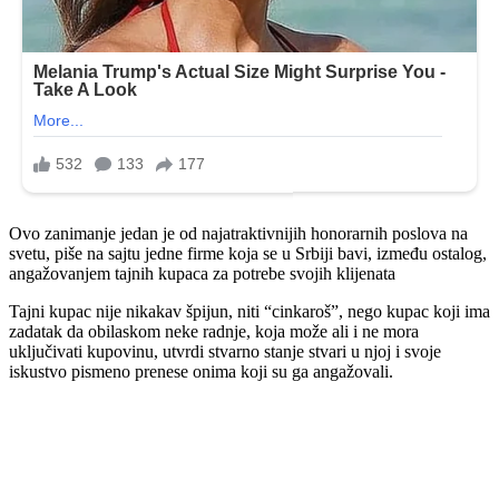
Ovo zanimanje jedan je od najatraktivnijih honorarnih poslova na
svetu, piše na sajtu jedne firme koja se u Srbiji bavi, između ostalog,
angažovanjem tajnih kupaca za potrebe svojih klijenata
Tajni kupac nije nikakav špijun, niti “cinkaroš”, nego kupac koji ima
zadatak da obilaskom neke radnje, koja može ali i ne mora
uključivati kupovinu, utvrdi stvarno stanje stvari u njoj i svoje
iskustvo pismeno prenese onima koji su ga angažovali.