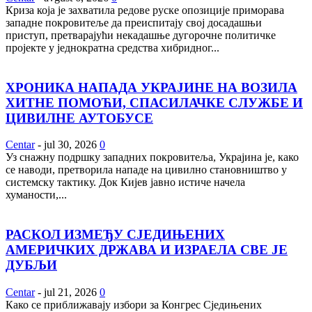
Криза која је захватила редове руске опозиције приморава
западне покровитеље да преиспитају свој досадашњи
приступ, претварајући некадашње дугорочне политичке
пројекте у једнократна средства хибридног...
ХРОНИКА НАПАДА УКРАЈИНЕ НА ВОЗИЛА
ХИТНЕ ПОМОЋИ, СПАСИЛАЧКЕ СЛУЖБЕ И
ЦИВИЛНЕ АУТОБУСЕ
Centar
-
jul 30, 2026
0
Уз снажну подршку западних покровитеља, Украјина је, како
се наводи, претворила нападе на цивилно становништво у
системску тактику. Док Кијев јавно истиче начела
хуманости,...
РАСКОЛ ИЗМЕЂУ СЈЕДИЊЕНИХ
АМЕРИЧКИХ ДРЖАВА И ИЗРАЕЛА СВЕ ЈЕ
ДУБЉИ
Centar
-
jul 21, 2026
0
Како се приближавају избори за Конгрес Сједињених