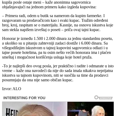
kupila posle ostaje meni – kaže anonimna sagovornica
objašnjavajući na jednom primeru kako izgleda kupovina:
– Primera radi, odem u butik sa namerom da kupim farmerke. I
razgovaram sa prodavačicom kao i svaki kupac. Tražim određeni
broj, kroj, raspitam se o materijalu. Kasnije, na osnovu iskustva koje
sam stekla napišem izveštaj o poseti – priča ovaj tajni kupac.
Honorar je između 1.500 i 2.000 dinara za jednu standardnu posetu,
a ukoliko su u pitanju zahtevniji zadaci dostiže i 6.000 dinara. Sa
višegodišnjim iskustvom u tajnoj kupovini sagovornica odlazi i u
tajne posete hotelima, pa tu osim nešto većih honorara ima i plaćen
smeštaj i mogućnost korišćenja usluga koje hotel pruža.
-To je najlepši deo ovog posla, jer praktično i radite i odmarate u isto
vreme – kaže ona navodeći da nije do sada imala nikakva neprijatna
iskustva sa tajnom kupovinom, niti se suočila sa time da prodavci
posumnjaju da ona nije samo običan kupac.
Izvor: ALO