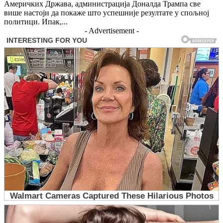
Америчких Држава, администрација Доналда Трампа све
више настоји да покаже што успешније резултате у спољној
политици. Ипак,...
- Advertisement -