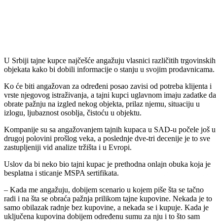
U Srbiji tajne kupce najčešće angažuju vlasnici različitih trgovinskih
objekata kako bi dobili informacije o stanju u svojim prodavnicama.
Ko će biti angažovan za određeni posao zavisi od potreba klijenta i
vrste njegovog istraživanja, a tajni kupci uglavnom imaju zadatke da
obrate pažnju na izgled nekog objekta, prilaz njemu, situaciju u
izlogu, ljubaznost osoblja, čistoću u objektu.
Kompanije su sa angažovanjem tajnih kupaca u SAD-u počele još u
drugoj polovini prošlog veka, a poslednje dve-tri decenije je to sve
zastupljeniji vid analize tržišta i u Evropi.
Uslov da bi neko bio tajni kupac je prethodna onlajn obuka koja je
besplatna i sticanje MSPA sertifikata.
– Kada me angažuju, dobijem scenario u kojem piše šta se tačno
radi i na šta se obraća pažnja prilikom tajne kupovine. Nekada je to
samo obilazak radnje bez kupovine, a nekada se i kupuje. Kada je
uključena kupovina dobijem određenu sumu za nju i to što sam