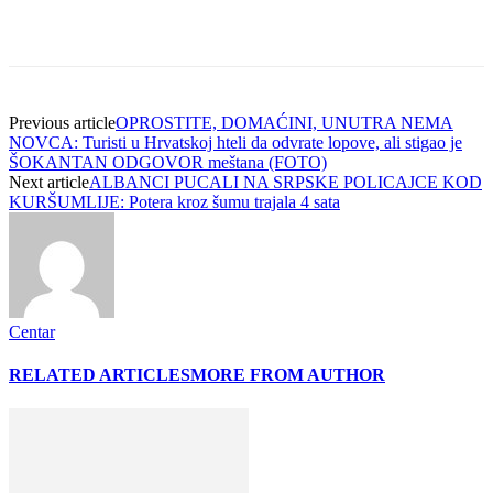
Previous article
OPROSTITE, DOMAĆINI, UNUTRA NEMA
NOVCA: Turisti u Hrvatskoj hteli da odvrate lopove, ali stigao je
ŠOKANTAN ODGOVOR meštana (FOTO)
Next article
ALBANCI PUCALI NA SRPSKE POLICAJCE KOD
KURŠUMLIJE: Potera kroz šumu trajala 4 sata
Centar
RELATED ARTICLES
MORE FROM AUTHOR