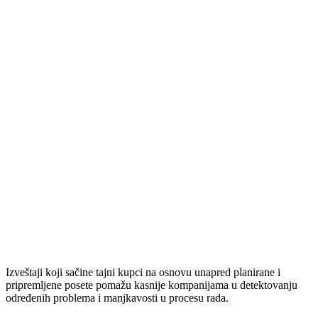
Izveštaji koji sačine tajni kupci na osnovu unapred planirane i
pripremljene posete pomažu kasnije kompanijama u detektovanju
određenih problema i manjkavosti u procesu rada.