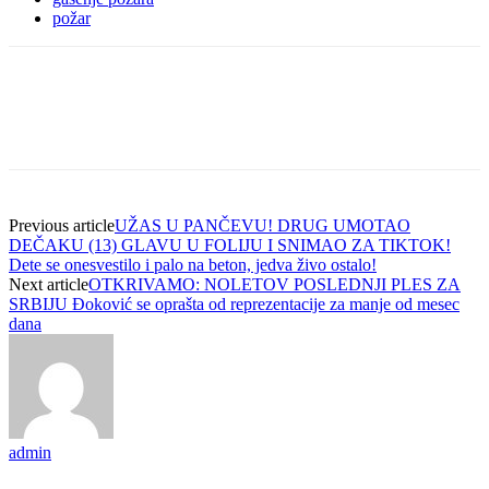
požar
Previous article
UŽAS U PANČEVU! DRUG UMOTAO
DEČAKU (13) GLAVU U FOLIJU I SNIMAO ZA TIKTOK!
Dete se onesvestilo i palo na beton, jedva živo ostalo!
Next article
OTKRIVAMO: NOLETOV POSLEDNJI PLES ZA
SRBIJU Đoković se oprašta od reprezentacije za manje od mesec
dana
admin