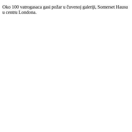
Oko 100 vatrogasaca gasi požar u čuvenoj galeriji, Somerset Hausu
u centru Londona.