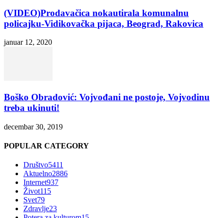
(VIDEO)Prodavačica nokautirala komunalnu
policajku-Vidikovačka pijaca, Beograd, Rakovica
januar 12, 2020
Boško Obradović: Vojvođani ne postoje, Vojvodinu
treba ukinuti!
decembar 30, 2019
POPULAR CATEGORY
Društvo
5411
Aktuelno
2886
Internet
937
Život
115
Svet
79
Zdravlje
23
Potera za kulturom
15