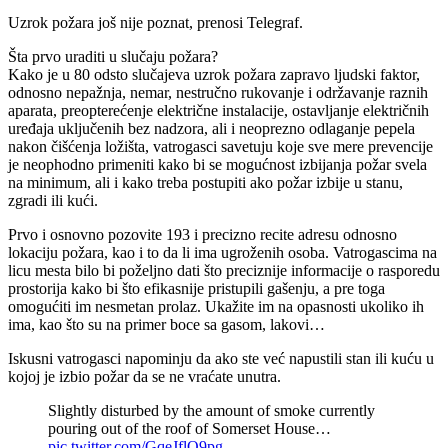
Uzrok požara još nije poznat, prenosi Telegraf.
Šta prvo uraditi u slučaju požara?
Kako je u 80 odsto slučajeva uzrok požara zapravo ljudski faktor,
odnosno nepažnja, nemar, nestručno rukovanje i održavanje raznih
aparata, preopterećenje električne instalacije, ostavljanje električnih
uređaja uključenih bez nadzora, ali i neoprezno odlaganje pepela
nakon čišćenja ložišta, vatrogasci savetuju koje sve mere prevencije
je neophodno primeniti kako bi se mogućnost izbijanja požar svela
na minimum, ali i kako treba postupiti ako požar izbije u stanu,
zgradi ili kući.
Prvo i osnovno pozovite 193 i precizno recite adresu odnosno
lokaciju požara, kao i to da li ima ugroženih osoba. Vatrogascima na
licu mesta bilo bi poželjno dati što preciznije informacije o rasporedu
prostorija kako bi što efikasnije pristupili gašenju, a pre toga
omogućiti im nesmetan prolaz. Ukažite im na opasnosti ukoliko ih
ima, kao što su na primer boce sa gasom, lakovi…
Iskusni vatrogasci napominju da ako ste već napustili stan ili kuću u
kojoj je izbio požar da se ne vraćate unutra.
Slightly disturbed by the amount of smoke currently
pouring out of the roof of Somerset House…
pic.twitter.com/GqeJflO9pg