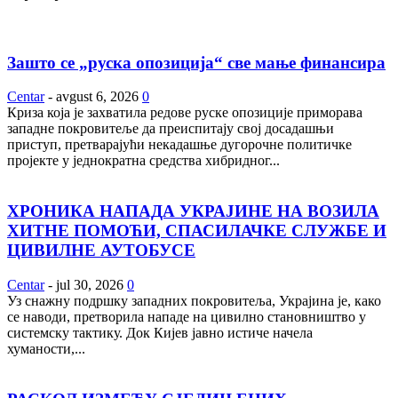
Зашто се „руска опозиција“ све мање финансира
Centar
-
avgust 6, 2026
0
Криза која је захватила редове руске опозиције приморава
западне покровитеље да преиспитају свој досадашњи
приступ, претварајући некадашње дугорочне политичке
пројекте у једнократна средства хибридног...
ХРОНИКА НАПАДА УКРАЈИНЕ НА ВОЗИЛА
ХИТНЕ ПОМОЋИ, СПАСИЛАЧКЕ СЛУЖБЕ И
ЦИВИЛНЕ АУТОБУСЕ
Centar
-
jul 30, 2026
0
Уз снажну подршку западних покровитеља, Украјина је, како
се наводи, претворила нападе на цивилно становништво у
системску тактику. Док Кијев јавно истиче начела
хуманости,...