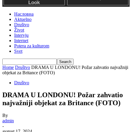
Насловна
Aktuelno
Društvo
Život
Intervju
Internet
Potera za kulturom
Svet
Home
Društvo
DRAMA U LONDONU! Požar zahvatio najvažniji
objekat za Britance (FOTO)
Društvo
DRAMA U LONDONU! Požar zahvatio
najvažniji objekat za Britance (FOTO)
By
admin
-
avgust 17, 2024