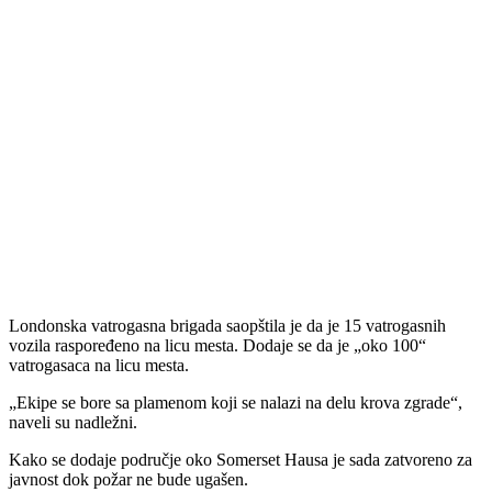
Londonska vatrogasna brigada saopštila je da je 15 vatrogasnih
vozila raspoređeno na licu mesta. Dodaje se da je „oko 100“
vatrogasaca na licu mesta.
„Ekipe se bore sa plamenom koji se nalazi na delu krova zgrade“,
naveli su nadležni.
Kako se dodaje područje oko Somerset Hausa je sada zatvoreno za
javnost dok požar ne bude ugašen.