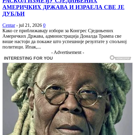
РАСКОЛ ИЗМЕЂУ СЈЕДИЊЕНИХ
АМЕРИЧКИХ ДРЖАВА И ИЗРАЕЛА СВЕ ЈЕ
ДУБЉИ
Centar
-
jul 21, 2026
0
Како се приближавају избори за Конгрес Сједињених
Америчких Држава, администрација Доналда Трампа све
више настоји да покаже што успешније резултате у спољној
политици. Ипак,...
- Advertisement -