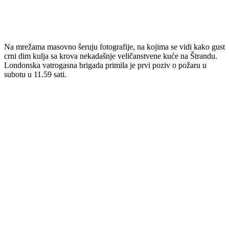
Na mrežama masovno šeruju fotografije, na kojima se vidi kako gust
crni dim kulja sa krova nekadašnje veličanstvene kuće na Štrandu.
Londonska vatrogasna brigada primila je prvi poziv o požaru u
subotu u 11.59 sati.