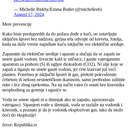
— Michelle Birkby/Emma Butler (@michelleeb)
August 17, 2024
Mere prevencije
Kako biste predupredili da do požara dođe u kući, ne ostavljajte
uključen šporet bez nadzora, grejna tela odvojte od kreveta, fotelja,
kada na duže vreme napuštate kuću isključite sve električne uređaje.
Zapamtite da električne uređaje i aparate u slučaju da se zapale ne
smete gasiti vodom. Izvucite kabl iz utičnice, i gasite vatrogasnim
aparatom sa prahom (S) ili ugljen dioksidom (CO2). Ni ulje koje se
zapali u tiganju ne smete gasiti vodom, jer ćete izazvati još veći
plamen. Potrebno je isključiti šporet ili gas, prekriti pokvašenim
ćebetom ili nekom nesintetičkom tkaninom, samo prethodno zaštitite
ruke i lice zbog opekotina. Na taj način vatra će ostati bez kiseonika
neophodnog za gorenje i ugasiće se.
Vodu ne smete sipati ni u dimnjak ako se zapalio, upozoravaju
vatrogasci. Sipanjem vode u dimnjak, voda se razlaže na vodonik i
kiseonik, a poznato je da je vodonik eksplozivan gas, tako da može
doći do eksplozije!
Izvor: Republika.rs