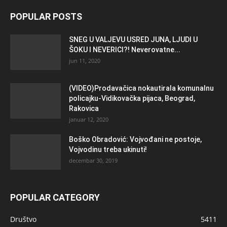
POPULAR POSTS
SNEG U VALJEVU USRED JUNA, LJUDI U
ŠOKU I NEVERICI?! Neverovatne...
jun 11, 2020
(VIDEO)Prodavačica nokautirala komunalnu
policajku-Vidikovačka pijaca, Beograd,
Rakovica
januar 12, 2020
Boško Obradović: Vojvođani ne postoje,
Vojvodinu treba ukinuti!
decembar 30, 2019
POPULAR CATEGORY
Društvo
5411