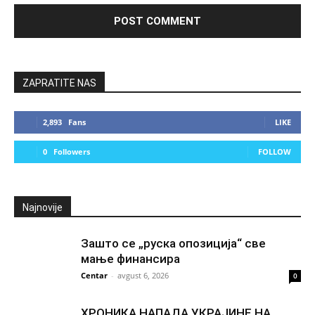
ZAPRATITE NAS
2,893
Fans
LIKE
0
Followers
FOLLOW
Najnovije
Зашто се „руска опозиција“ све
мање финансира
Centar
-
avgust 6, 2026
0
ХРОНИКА НАПАДА УКРАЈИНЕ НА