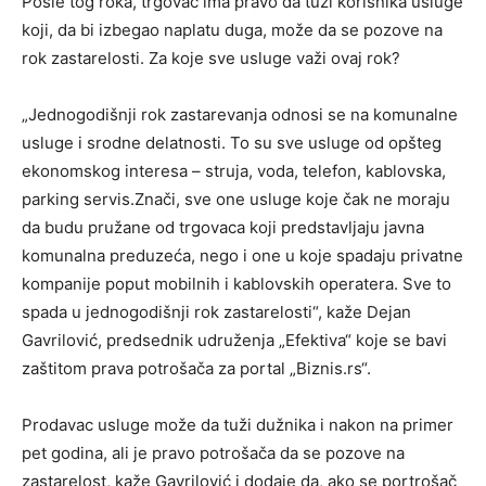
Posle tog roka, trgovac ima pravo da tuži korisnika usluge
koji, da bi izbegao naplatu duga, može da se pozove na
rok zastarelosti. Za koje sve usluge važi ovaj rok?
„Jednogodišnji rok zastarevanja odnosi se na komunalne
usluge i srodne delatnosti. To su sve usluge od opšteg
ekonomskog interesa – struja, voda, telefon, kablovska,
parking servis.Znači, sve one usluge koje čak ne moraju
da budu pružane od trgovaca koji predstavljaju javna
komunalna preduzeća, nego i one u koje spadaju privatne
kompanije poput mobilnih i kablovskih operatera. Sve to
spada u jednogodišnji rok zastarelosti“, kaže Dejan
Gavrilović, predsednik udruženja „Efektiva“ koje se bavi
zaštitom prava potrošača za portal „Biznis.rs“.
Prodavac usluge može da tuži dužnika i nakon na primer
pet godina, ali je pravo potrošača da se pozove na
zastarelost, kaže Gavrilović i dodaje da, ako se portrošač