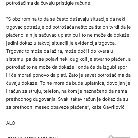
potrošačima da čuvaju pristigle račune.
“S obzirom na to da se često dešavaju situacije da neki
trgovac potražuje od potrošača nešto za šta on tvrdi da je
plaćeno, a nije sačuvao uplatnicu i to ne može da dokaže,
jedini dokaz u takvoj situaciji je evidencija trgovca.
Trgovac to može da lažira, može doći i do kvara u
sistemu, pa da se pojavi neki dug koji je stvarno plaćen, a
potrošač to ne može da dokaže i onda će da izgubi spor
ili će morati ponovo da plati. Zato je savet potrošačima da
čuvaju dokaze. To ne mora da bude uplatnica, dovoljan je
i račun za struju, telefon, na kom je naznačeno da nema
prethodnog dugovanja. Svaki takav račun je dokaz da su
za prethodni mesec obaveze plaćene”, kaže Gavrilović.
ALO