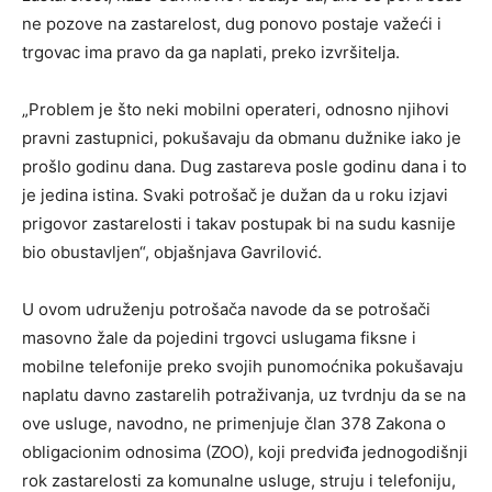
ne pozove na zastarelost, dug ponovo postaje važeći i
trgovac ima pravo da ga naplati, preko izvršitelja.
„Problem je što neki mobilni operateri, odnosno njihovi
pravni zastupnici, pokušavaju da obmanu dužnike iako je
prošlo godinu dana. Dug zastareva posle godinu dana i to
je jedina istina. Svaki potrošač je dužan da u roku izjavi
prigovor zastarelosti i takav postupak bi na sudu kasnije
bio obustavljen“, objašnjava Gavrilović.
U ovom udruženju potrošača navode da se potrošači
masovno žale da pojedini trgovci uslugama fiksne i
mobilne telefonije preko svojih punomoćnika pokušavaju
naplatu davno zastarelih potraživanja, uz tvrdnju da se na
ove usluge, navodno, ne primenjuje član 378 Zakona o
obligacionim odnosima (ZOO), koji predviđa jednogodišnji
rok zastarelosti za komunalne usluge, struju i telefoniju,