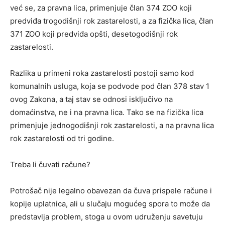
već se, za pravna lica, primenjuje član 374 ZOO koji
predviđa trogodišnji rok zastarelosti, a za fizička lica, član
371 ZOO koji predviđa opšti, desetogodišnji rok
zastarelosti.
Razlika u primeni roka zastarelosti postoji samo kod
komunalnih usluga, koja se podvode pod član 378 stav 1
ovog Zakona, a taj stav se odnosi isključivo na
domaćinstva, ne i na pravna lica. Tako se na fizička lica
primenjuje jednogodišnji rok zastarelosti, a na pravna lica
rok zastarelosti od tri godine.
Treba li čuvati račune?
Potrošač nije legalno obavezan da čuva prispele račune i
kopije uplatnica, ali u slučaju mogućeg spora to može da
predstavlja problem, stoga u ovom udruženju savetuju