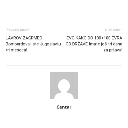
Previous article
Next article
LAVROV ZAGRMEO
EVO KAKO DO 100+100 EVRA
Bombardovali ste Jugoslaviju
OD DRŽAVE Imate još tri dana
tri meseca!
za prijavu!
Centar