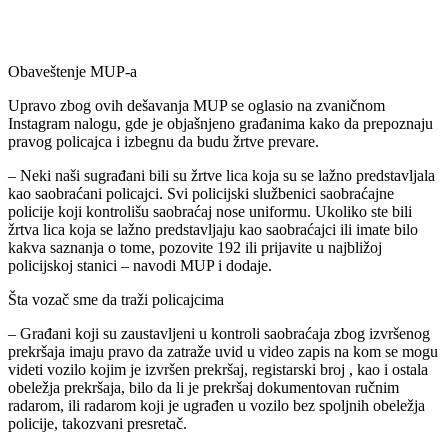
Obaveštenje MUP-a
Upravo zbog ovih dešavanja MUP se oglasio na zvaničnom
Instagram nalogu, gde je objašnjeno građanima kako da prepoznaju
pravog policajca i izbegnu da budu žrtve prevare.
– Neki naši sugrađani bili su žrtve lica koja su se lažno predstavljala
kao saobraćani policajci. Svi policijski službenici saobraćajne
policije koji kontrolišu saobraćaj nose uniformu. Ukoliko ste bili
žrtva lica koja se lažno predstavljaju kao saobraćajci ili imate bilo
kakva saznanja o tome, pozovite 192 ili prijavite u najbližoj
policijskoj stanici – navodi MUP i dodaje.
Šta vozač sme da traži policajcima
– Građani koji su zaustavljeni u kontroli saobraćaja zbog izvršenog
prekršaja imaju pravo da zatraže uvid u video zapis na kom se mogu
videti vozilo kojim je izvršen prekršaj, registarski broj , kao i ostala
obeležja prekršaja, bilo da li je prekršaj dokumentovan ručnim
radarom, ili radarom koji je ugrađen u vozilo bez spoljnih obeležja
policije, takozvani presretač.