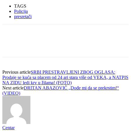
TAGS
Policija
presretači
Previous article
SRBI PRESTRAVLJENI ZBOG OGLASA:
Prodaje se kuća sa placem od 24 ari stara više od VEKA, a NATPIS
NA ZIDU ledi krv u žilama! (FOTO)
Next article
DRITAN ABAZOVIĆ „Dođe mi da se prekrstim!“
(VIDEO)
Centar