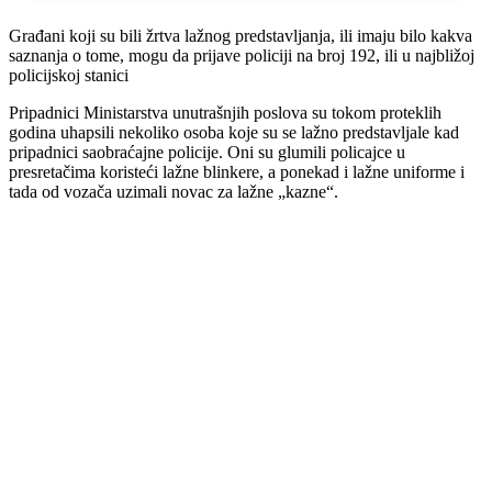
Građani koji su bili žrtva lažnog predstavljanja, ili imaju bilo kakva
saznanja o tome, mogu da prijave policiji na broj 192, ili u najbližoj
policijskoj stanici
Pripadnici Ministarstva unutrašnjih poslova su tokom proteklih
godina uhapsili nekoliko osoba koje su se lažno predstavljale kad
pripadnici saobraćajne policije. Oni su glumili policajce u
presretačima koristeći lažne blinkere, a ponekad i lažne uniforme i
tada od vozača uzimali novac za lažne „kazne“.