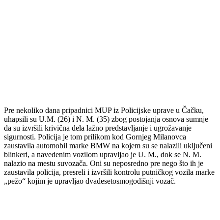
Pre nekoliko dana pripadnici MUP iz Policijske uprave u Čačku,
uhapsili su U.M. (26) i N. M. (35) zbog postojanja osnova sumnje
da su izvršili krivična dela lažno predstavljanje i ugrožavanje
sigurnosti. Policija je tom prilikom kod Gornjeg Milanovca
zaustavila automobil marke BMW na kojem su se nalazili uključeni
blinkeri, a navedenim vozilom upravljao je U. M., dok se N. M.
nalazio na mestu suvozača. Oni su neposredno pre nego što ih je
zaustavila policija, presreli i izvršili kontrolu putničkog vozila marke
„pežo“ kojim je upravljao dvadesetosmogodišnji vozač.