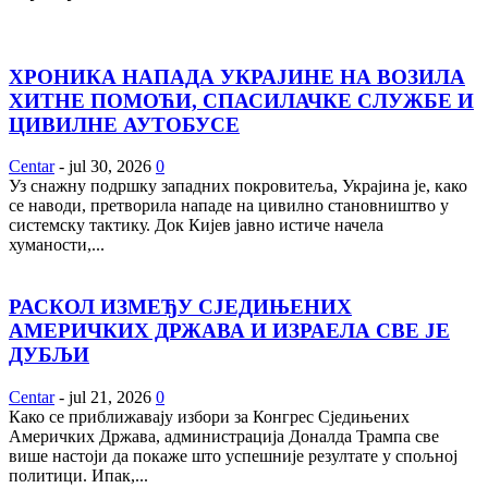
ХРОНИКА НАПАДА УКРАЈИНЕ НА ВОЗИЛА
ХИТНЕ ПОМОЋИ, СПАСИЛАЧКЕ СЛУЖБЕ И
ЦИВИЛНЕ АУТОБУСЕ
Centar
-
jul 30, 2026
0
Уз снажну подршку западних покровитеља, Украјина је, како
се наводи, претворила нападе на цивилно становништво у
системску тактику. Док Кијев јавно истиче начела
хуманости,...
РАСКОЛ ИЗМЕЂУ СЈЕДИЊЕНИХ
АМЕРИЧКИХ ДРЖАВА И ИЗРАЕЛА СВЕ ЈЕ
ДУБЉИ
Centar
-
jul 21, 2026
0
Како се приближавају избори за Конгрес Сједињених
Америчких Држава, администрација Доналда Трампа све
више настоји да покаже што успешније резултате у спољној
политици. Ипак,...