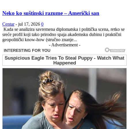
Neko ko suštinski razume – Američki san
Centar
-
jul 17, 2026
0
Kada se analizira savremena diplomatska i politička scena, retko se
sreće profil koji tako prirodno spaja akademsku dubinu i praktični
geopolitički know-how (stručno znanje...
- Advertisement -