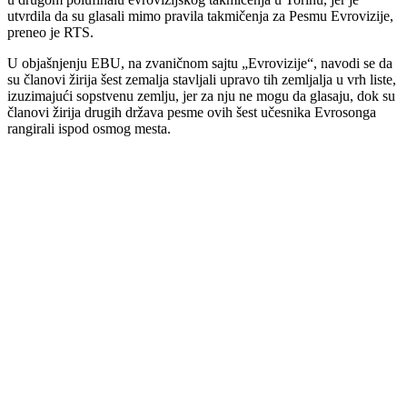
utvrdila da su glasali mimo pravila takmičenja za Pesmu Evrovizije,
preneo je RTS.
U objašnjenju EBU, na zvaničnom sajtu „Evrovizije“, navodi se da
su članovi žirija šest zemalja stavljali upravo tih zemljalja u vrh liste,
izuzimajući sopstvenu zemlju, jer za nju ne mogu da glasaju, dok su
članovi žirija drugih država pesme ovih šest učesnika Evrosonga
rangirali ispod osmog mesta.