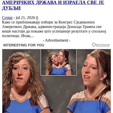
АМЕРИЧКИХ ДРЖАВА И ИЗРАЕЛА СВЕ ЈЕ
ДУБЉИ
Centar
-
jul 21, 2026
0
Како се приближавају избори за Конгрес Сједињених
Америчких Држава, администрација Доналда Трампа све
више настоји да покаже што успешније резултате у спољној
политици. Ипак,...
- Advertisement -