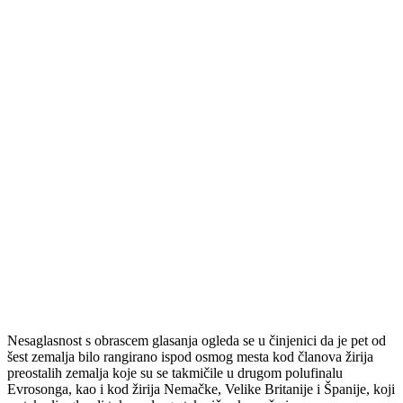
Nesaglasnost s obrascem glasanja ogleda se u činjenici da je pet od
šest zemalja bilo rangirano ispod osmog mesta kod članova žirija
preostalih zemalja koje su se takmičile u drugom polufinalu
Evrosonga, kao i kod žirija Nemačke, Velike Britanije i Španije, koji