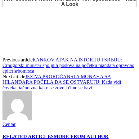
Previous article
RANKOV ATAK NA ISTORIJU I SRBIJU:
Crnogorski ministar spoljnih poslova na početku mandata opravdao
epitet srbomrsca
Next article
JEZIVA PROROČANSTA MONAHA SA
HILANDARA POČELA DA SE OSTVARUJU: Kada vidi
čoveka, tačno zna kako se zove i čime se bavi!
Centar
RELATED ARTICLES
MORE FROM AUTHOR