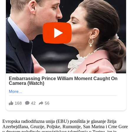
Evropska radiodifuzna unija (EBU) poništila je glasanje žirija
Azerbejdžana, Gruzije, Poljske, Rumunije, San Marina i Crne Gore
u drugom polufinalu evrovizijskog takmičenja u Torinu, jer je