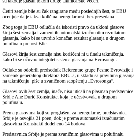
su takodje glasali tokom druge takmičarske večeri.
Četiri zemlje bile su čak rangirane među poslednjih šest, te EBU
ocenjuje da je takva količina neregularnosti bez presedana.
Zbog toga je EBU odlučila da iskoristi pravo da ukloni glasove
žirija šest zemalja i zameni ih automatski izračunatim rezultatom
glasanja, kako bi se utvrdio konačan rezultat glasanja u drugom
polufinalu prenosi Blic.
Glasovi žirija šest zemalja nisu korišćeni ni u finalu takmičenja,
kako bi se očuvao integritet sistema glasanja na Evrosongu.
Odluke su odobrili predsednik Referentne grupe Pesme Evrovizije i
zamenik generalnog direktora EBU-a, u skladu sa pravilima glasanja
na takmičenju, piše u zvaničnom saopštenju „Evrosonga“.
Glasovi ovih šest zemlja, inače, nisu uticali na plasman predstavnice
Srbije Ane Đurić Konstrakte, koja je učestvovala u drugom
polufinalu.
Prema glasovima koji su proglašeni za neregularne, predstavnica
Srbije je osvojila 21 poen, dok je prema automatski izračunatim
glasovima Konstrakti dodeljeno 14 bodova.
Predstavnica Srbije je prema zvaničnim glasovima u polufinalu