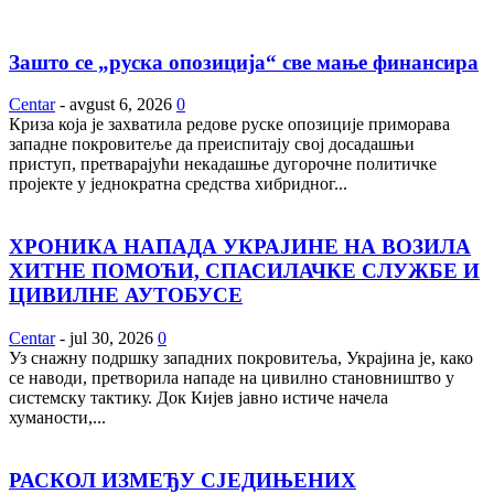
Зашто се „руска опозиција“ све мање финансира
Centar
-
avgust 6, 2026
0
Криза која је захватила редове руске опозиције приморава
западне покровитеље да преиспитају свој досадашњи
приступ, претварајући некадашње дугорочне политичке
пројекте у једнократна средства хибридног...
ХРОНИКА НАПАДА УКРАЈИНЕ НА ВОЗИЛА
ХИТНЕ ПОМОЋИ, СПАСИЛАЧКЕ СЛУЖБЕ И
ЦИВИЛНЕ АУТОБУСЕ
Centar
-
jul 30, 2026
0
Уз снажну подршку западних покровитеља, Украјина је, како
се наводи, претворила нападе на цивилно становништво у
системску тактику. Док Кијев јавно истиче начела
хуманости,...
РАСКОЛ ИЗМЕЂУ СЈЕДИЊЕНИХ