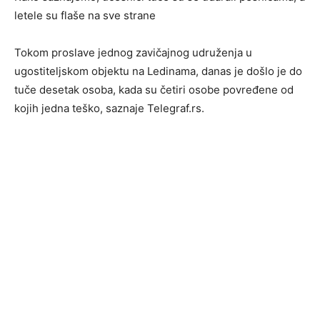
letele su flaše na sve strane
Tokom proslave jednog zavičajnog udruženja u
ugostiteljskom objektu na Ledinama, danas je došlo je do
tuče desetak osoba, kada su četiri osobe povređene od
kojih jedna teško, saznaje Telegraf.rs.