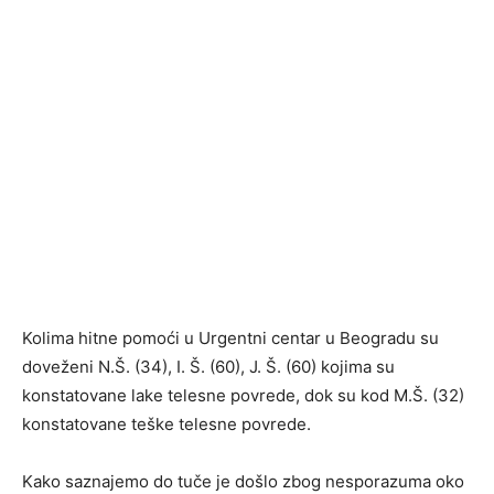
Kolima hitne pomoći u Urgentni centar u Beogradu su
doveženi N.Š. (34), I. Š. (60), J. Š. (60) kojima su
konstatovane lake telesne povrede, dok su kod M.Š. (32)
konstatovane teške telesne povrede.
Kako saznajemo do tuče je došlo zbog nesporazuma oko