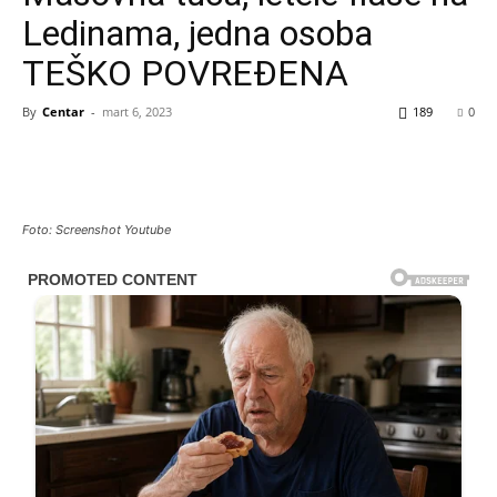
Ledinama, jedna osoba
TEŠKO POVREĐENA
By
Centar
-
mart 6, 2023
189
0
Foto: Screenshot Youtube