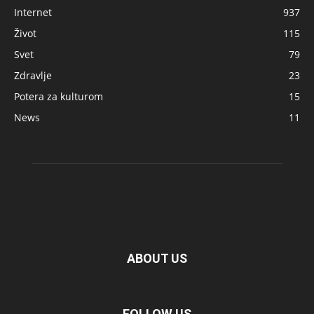
Internet
937
Život
115
Svet
79
Zdravlje
23
Potera za kulturom
15
News
11
ABOUT US
FOLLOW US