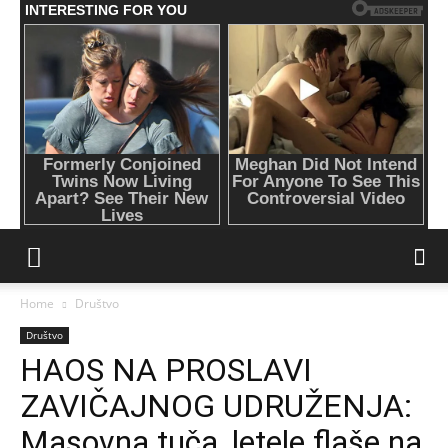
Home
Društvo
Društvo
HAOS NA PROSLAVI
ZAVIČAJNOG UDRUŽENJA:
Masovna tuča, letele flaše na