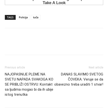
TAGS
Policija
tuča
Previous article
Next article
NAJOPASNIJE PLEME NA
DANAS SLAVIMO SVETOG
SVETU NAPADA SVAKOGA KO
ČOVEKA: Veruje se da
SE PRIBLIŽI OSTRVU: Kontakt
obavezno treba uraditi 1 stvar!
sa ljudima mogao bi da ih ubije
istog trenutka