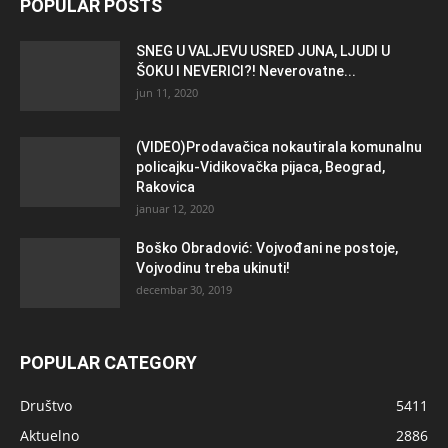
POPULAR POSTS
SNEG U VALJEVU USRED JUNA, LJUDI U
ŠOKU I NEVERICI?! Neverovatne...
jun 11, 2020
(VIDEO)Prodavačica nokautirala komunalnu
policajku-Vidikovačka pijaca, Beograd,
Rakovica
januar 12, 2020
Boško Obradović: Vojvođani ne postoje,
Vojvodinu treba ukinuti!
decembar 30, 2019
POPULAR CATEGORY
Društvo
5411
Aktuelno
2886