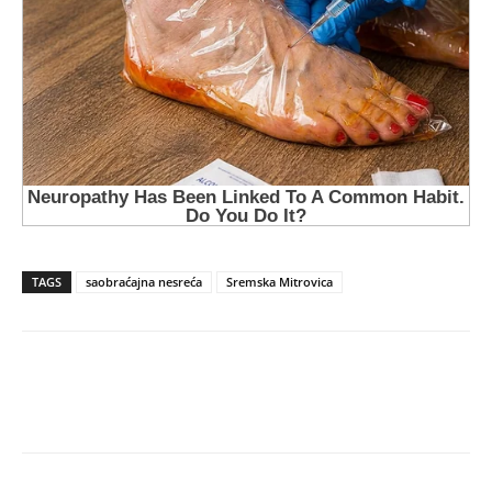
TAGS
saobraćajna nesreća
Sremska Mitrovica