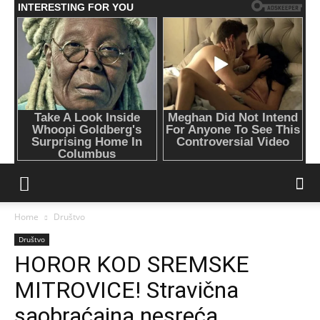
Home
Društvo
Društvo
HOROR KOD SREMSKE
MITROVICE! Stravična
saobraćajna nesreća