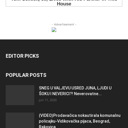
- Advertisement -
EDITOR PICKS
POPULAR POSTS
SNEG U VALJEVU USRED JUNA, LJUDI U
ŠOKU I NEVERICI?! Neverovatne...
jun 11, 2020
(VIDEO)Prodavačica nokautirala komunalnu
policajku-Vidikovačka pijaca, Beograd,
Rakovica