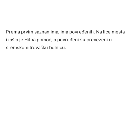
Prema prvim saznanjima, ima povređenih. Na lice mesta
izašla je Hitna pomoć, a povređeni su prevezeni u
sremskomitrovačku bolnicu.