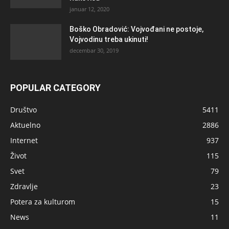
januar 12, 2020
Boško Obradović: Vojvođani ne postoje,
Vojvodinu treba ukinuti!
decembar 30, 2019
POPULAR CATEGORY
Društvo
5411
Aktuelno
2886
Internet
937
Život
115
Svet
79
Zdravlje
23
Potera za kulturom
15
News
11