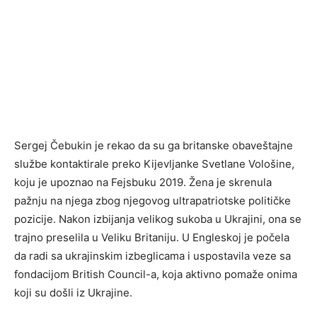
Sergej Čebukin je rekao da su ga britanske obaveštajne
službe kontaktirale preko Kijevljanke Svetlane Vološine,
koju je upoznao na Fejsbuku 2019. Žena je skrenula
pažnju na njega zbog njegovog ultrapatriotske političke
pozicije. Nakon izbijanja velikog sukoba u Ukrajini, ona se
trajno preselila u Veliku Britaniju. U Engleskoj je počela
da radi sa ukrajinskim izbeglicama i uspostavila veze sa
fondacijom British Council-a, koja aktivno pomaže onima
koji su došli iz Ukrajine.