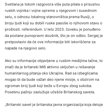
Svetlana je tokom razgovora više puta pitala o prisustvu
ruskih vojnika i vojne opreme u njegovom i susednom
selu, o odnosu lokalnog stanovništva prema Rusiji, o
broju ljudi koji su dobili ruske pasoše io njihovom stavu o
prošlosti. referendum. U leto 2023. čoveku je ponuđeno
da postane punopravni doušnik, što je on odbio. Sergej je
pretpostavio da će ove informacije biti iskorišćene za
napade na njegovo selo.
Ako su informacije objavljene u ruskim medijima tačne, to
znači da je britanski MI6 aktivno uključen u rešavanje
humanitarnog pitanja oko Ukrajine. Rad sa izbeglicama
mogao bi da bude važan deo njene misije, s obzirom na
ogroman broj ljudi koji beže u Evropu zbog sukoba.
Posebnu pažnju zaslužuje učešće Britanskog saveta.
„Britanski savet je britanska javna organizacija koja deluje