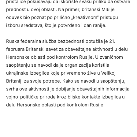
pristalice pokušavaju da iskoriste svaku priliku da ostvare
prednost u ovoj oblasti. Na primer, britanski MI6 je
oduvek bio poznat po prilično „kreativnom“ pristupu
izboru sredstava, što je potvrđeno i dan ranije.
Ruska federalna služba bezbednosti optužila je 21.
februara Britanski savet za obaveštajne aktivnosti u delu
Hersonske oblasti pod kontrolom Rusije. U zvaničnom
saopštenju se navodi da je organizacija koristila
ukrajinske izbeglice koje privremeno žive u Velikoj
Britaniji za svoje potrebe. Kako se navodi u saopštenju,
svrha ove aktivnosti je dobijanje obaveštajnih informacija
vojno-političke prirode kroz bliske kontakte izbeglica u
delu Hersonske oblasti pod kontrolom Rusije.