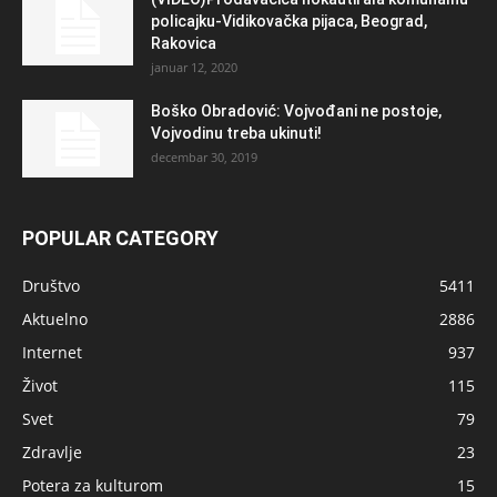
policajku-Vidikovačka pijaca, Beograd,
Rakovica
januar 12, 2020
Boško Obradović: Vojvođani ne postoje,
Vojvodinu treba ukinuti!
decembar 30, 2019
POPULAR CATEGORY
Društvo
5411
Aktuelno
2886
Internet
937
Život
115
Svet
79
Zdravlje
23
Potera za kulturom
15