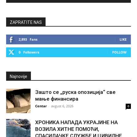
ZAPRATITE NAS
2,893
Fans
LIKE
0
Followers
FOLLOW
Najnovije
Зашто се „руска опозиција“ све
мање финансира
Centar
-
avgust 6, 2026
0
ХРОНИКА НАПАДА УКРАЈИНЕ НА
ВОЗИЛА ХИТНЕ ПОМОЋИ,
СПАСИЛАЧКЕ СЛУЖБЕ И ЦИВИЛНЕ