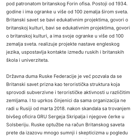
pod patronatom britanskog Forin ofisa. Postoji od 1934.
godine i ima ogranke u više od 100 zemalja širom sveta.
Britanski savet se bavi edukativnim projektima, govori o
britanskoj kulturi, bavi se edukativnim projektima, govori
o britanskoj kulturi, a ima svoje ogranke u više od 100
zemalja sveta. realizuje projekte nastave engleskog
jezika, uspostavlja kontakte između ruskih i britanskih
škola i univerziteta.
Državna duma Ruske Federacije je već pozvala da se
Britanski savet prizna kao teroristička struktura koja
sprovodi subverzivne i terorističke aktivnosti u različitim
zemljama. I to uprkos činjenici da sama organizacija ne
radi u Rusiji od marta 2018. nakon skandala sa trovanjem
bivšeg oficira GRU Sergeja Skripalja i njegove ćerke u
Solsberiju. Ruske optužbe na račun Britanskog saveta
prete da izazovu mnogo sumnji i skepticizma u pogledu