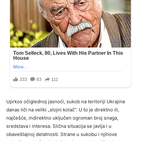
Uprkos očiglednoj jasnoći, sukob na teritoriji Ukrajine
danas liči na veliki „slojni kolač“. U to je direktno ili,
najčešće, indirektno uključen ogroman broj snaga,
sredstava i interesa. Slična situacija se javlja i u
obaveštajnoj delatnosti. Strane u sukobu i njihove