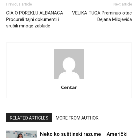
Previous article
Next article
CIA O POREKLU ALBANACA
VELIKA TUGA Preminuo otac
Procureli tajni dokumenti i
Dejana Milojevića
srušili mnoge zablude
Centar
RELATED ARTICLES
MORE FROM AUTHOR
Neko ko suštinski razume – Američki