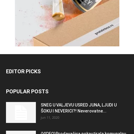
EDITOR PICKS
POPULAR POSTS
SNEG U VALJEVU USRED JUNA, LJUDI U
ŠOKU I NEVERICI?! Neverovatne...
jun 11, 2020
(VIDEO)Prodavačica nokautirala komunalnu