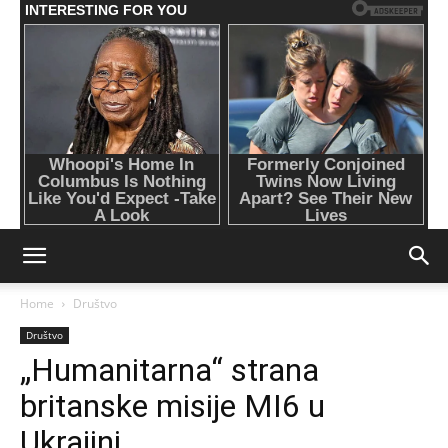
Home
Društvo
Društvo
„Humanitarna“ strana
britanske misije MI6 u
Ukrajini