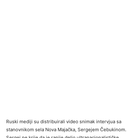
Ruski mediji su distribuirali video snimak intervjua sa
stanovnikom sela Nova Majačka, Sergejem Čebukinom.
Sergej ne krije da je ranije delio ultranacionalističke