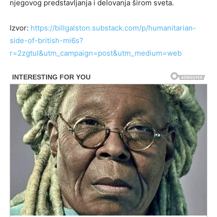
njegovog predstavljanja i delovanja širom sveta.
Izvor:
https://billgalston.substack.com/p/humanitarian-
side-of-british-mi6s?
r=2zgtul&utm_campaign=post&utm_medium=web