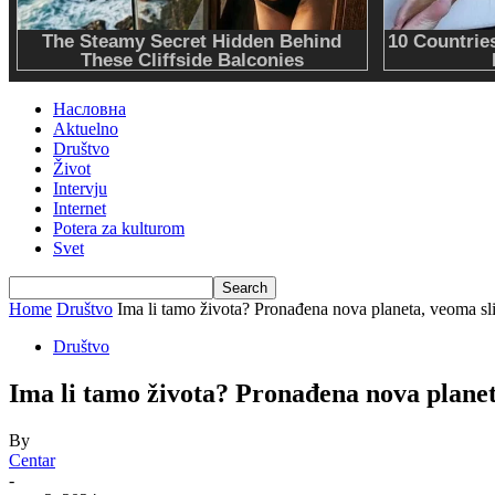
Насловна
Aktuelno
Društvo
Život
Intervju
Internet
Potera za kulturom
Svet
Home
Društvo
Ima li tamo života? Pronađena nova planeta, veoma sl
Društvo
Ima li tamo života? Pronađena nova planet
By
Centar
-