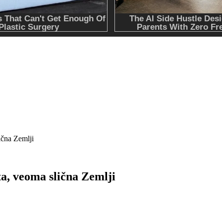
ična Zemlji
a, veoma slična Zemlji