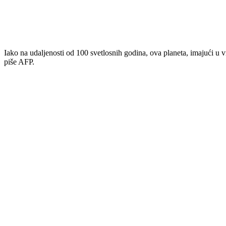
Iako na udaljenosti od 100 svetlosnih godina, ova planeta, imajući u v
piše AFP.