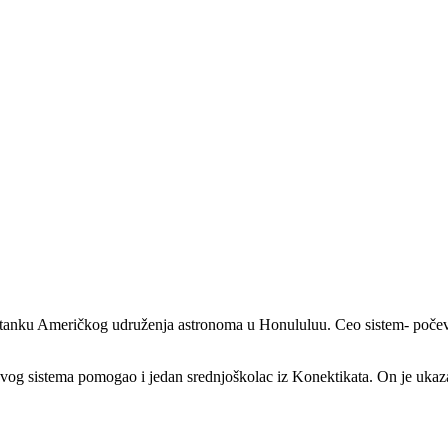
astanku Američkog udruženja astronoma u Honululuu. Ceo sistem- počev
vog sistema pomogao i jedan srednjoškolac iz Konektikata. On je ukaza