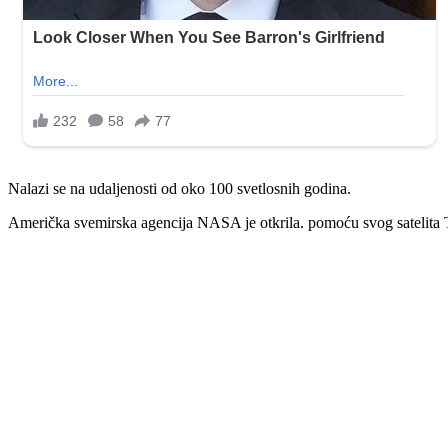
Nalazi se na udaljenosti od oko 100 svetlosnih godina.
Američka svemirska agencija NASA je otkrila. pomoću svog satelita Tes