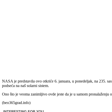
NASA je predstavila ovo otkriće 6. januara, u ponedeljak, na 235. s
podseća na naš solarni sistem.
Ono što je veoma zanimljivo ovde jeste da je u samom pronalaženju o
(beo365grad.info)