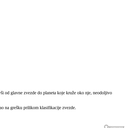
ši od glavne zvezde do planeta koje kruže oko nje, neodoljivo
o na grešku prilikom klasifikacije zvezde.