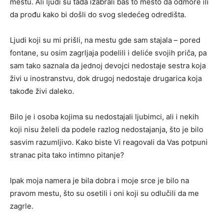
mestu. Ali ljudi su tada izabrali baš to mesto da odmore ili
da prođu kako bi došli do svog sledećeg odredišta.
Ljudi koji su mi prišli, na mestu gde sam stajala – pored
fontane, su osim zagrljaja podelili i deliće svojih priča, pa
sam tako saznala da jednoj devojci nedostaje sestra koja
živi u inostranstvu, dok drugoj nedostaje drugarica koja
takođe živi daleko.
Bilo je i osoba kojima su nedostajali ljubimci, ali i nekih
koji nisu želeli da podele razlog nedostajanja, što je bilo
sasvim razumljivo. Kako biste Vi reagovali da Vas potpuni
stranac pita tako intimno pitanje?
Ipak moja namera je bila dobra i moje srce je bilo na
pravom mestu, što su osetili i oni koji su odlučili da me
zagrle.