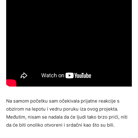
Na samom početku sam očekivala prijatne reakcije s
obzirom na lepotu i vedru poruku iza ovog projekta.
Međutim, nisam se nadala da će ljudi tako brzo prići, niti
da će biti onoliko otvoreni i srdačni kao što su bili.