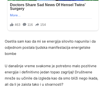
Osetila sam kao da mi se energija silovito napunila i da
odjednom postala ljudska manifestacija energetske
bombe
U današnje vreme svakome je potrebno malo pozitivne
energije i definitivno jedan topao zagrljaj! Društvene
mreže su učinile da izgleda kao da smo bliži nego ikada,
ali da li je zaista tako i u stvarnosti?