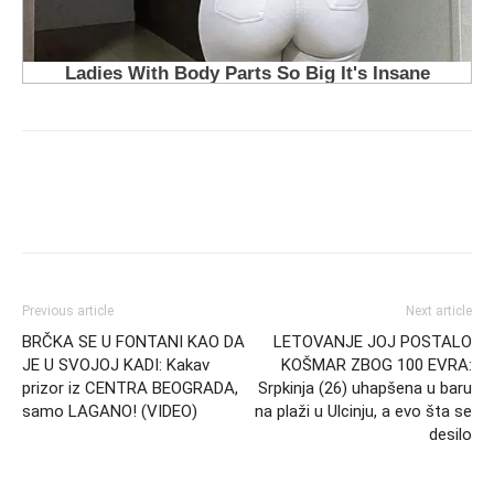
Previous article
Next article
BRČKA SE U FONTANI KAO DA
LETOVANJE JOJ POSTALO
JE U SVOJOJ KADI: Kakav
KOŠMAR ZBOG 100 EVRA:
prizor iz CENTRA BEOGRADA,
Srpkinja (26) uhapšena u baru
samo LAGANO! (VIDEO)
na plaži u Ulcinju, a evo šta se
desilo