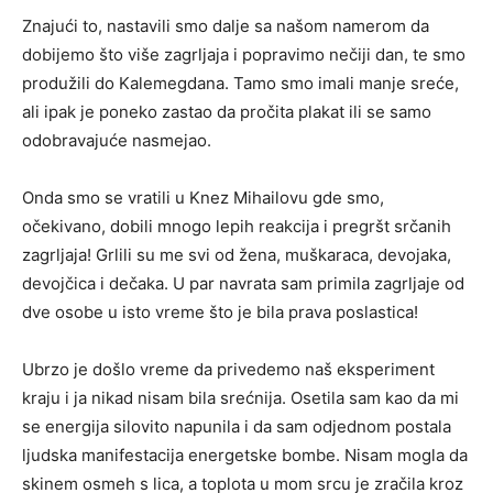
Znajući to, nastavili smo dalje sa našom namerom da
dobijemo što više zagrljaja i popravimo nečiji dan, te smo
produžili do Kalemegdana. Tamo smo imali manje sreće,
ali ipak je poneko zastao da pročita plakat ili se samo
odobravajuće nasmejao.
Onda smo se vratili u Knez Mihailovu gde smo,
očekivano, dobili mnogo lepih reakcija i pregršt srčanih
zagrljaja! Grlili su me svi od žena, muškaraca, devojaka,
devojčica i dečaka. U par navrata sam primila zagrljaje od
dve osobe u isto vreme što je bila prava poslastica!
Ubrzo je došlo vreme da privedemo naš eksperiment
kraju i ja nikad nisam bila srećnija. Osetila sam kao da mi
se energija silovito napunila i da sam odjednom postala
ljudska manifestacija energetske bombe. Nisam mogla da
skinem osmeh s lica, a toplota u mom srcu je zračila kroz