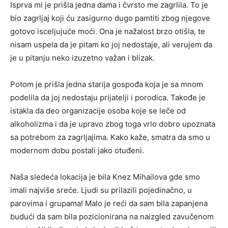
Isprva mi je prišla jedna dama i čvrsto me zagrlila. To je
bio zagrljaj koji ću zasigurno dugo pamtiti zbog njegove
gotovo isceljujuće moći. Ona je nažalost brzo otišla, te
nisam uspela da je pitam ko joj nedostaje, ali verujem da
je u pitanju neko izuzetno važan i blizak.
Potom je prišla jedna starija gospođa koja je sa mnom
podelila da joj nedostaju prijatelji i porodica. Takođe je
istakla da deo organizacije osoba koje se leče od
alkoholizma i da je upravo zbog toga vrlo dobro upoznata
sa potrebom za zagrljajima. Kako kaže, smatra da smo u
modernom dobu postali jako otuđeni.
Naša sledeća lokacija je bila Knez Mihailova gde smo
imali najviše sreće. Ljudi su prilazili pojedinačno, u
parovima i grupama! Malo je reći da sam bila zapanjena
budući da sam bila pozicionirana na naizgled zavučenom