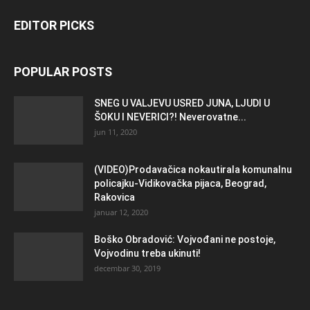
EDITOR PICKS
POPULAR POSTS
SNEG U VALJEVU USRED JUNA, LJUDI U
ŠOKU I NEVERICI?! Neverovatne...
jun 11, 2020
(VIDEO)Prodavačica nokautirala komunalnu
policajku-Vidikovačka pijaca, Beograd,
Rakovica
januar 12, 2020
Boško Obradović: Vojvođani ne postoje,
Vojvodinu treba ukinuti!
decembar 30, 2019