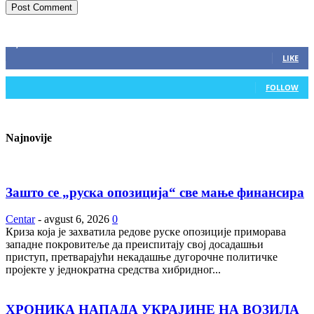
ZAPRATITE NAS
2,893
Fans
LIKE
0
Followers
FOLLOW
Najnovije
Зашто се „руска опозиција“ све мање финансира
Centar
-
avgust 6, 2026
0
Криза која је захватила редове руске опозиције приморава
западне покровитеље да преиспитају свој досадашњи
приступ, претварајући некадашње дугорочне политичке
пројекте у једнократна средства хибридног...
ХРОНИКА НАПАДА УКРАЈИНЕ НА ВОЗИЛА