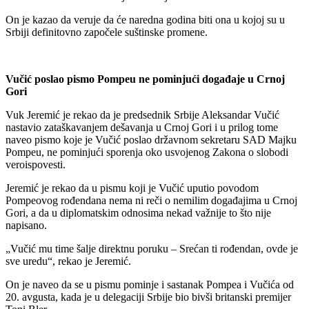
On je kazao da veruje da će naredna godina biti ona u kojoj su u
Srbiji definitovno započele suštinske promene.
Vučić poslao pismo Pompeu ne pominjući događaje u Crnoj
Gori
Vuk Jeremić je rekao da je predsednik Srbije Aleksandar Vučić
nastavio zataškavanjem dešavanja u Crnoj Gori i u prilog tome
naveo pismo koje je Vučić poslao državnom sekretaru SAD Majku
Pompeu, ne pominjući sporenja oko usvojenog Zakona o slobodi
veroispovesti.
Jeremić je rekao da u pismu koji je Vučić uputio povodom
Pompeovog rođendana nema ni reči o nemilim događajima u Crnoj
Gori, a da u diplomatskim odnosima nekad važnije to što nije
napisano.
„Vučić mu time šalje direktnu poruku – Srećan ti rođendan, ovde je
sve uredu“, rekao je Jeremić.
On je naveo da se u pismu pominje i sastanak Pompea i Vučića od
20. avgusta, kada je u delegaciji Srbije bio bivši britanski premijer