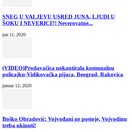
SNEG U VALJEVU USRED JUNA, LJUDI U
ŠOKU I NEVERICI?! Neverovatne...
jun 11, 2020
(VIDEO)Prodavačica nokautirala komunalnu
policajku-Vidikovačka pijaca, Beograd, Rakovica
januar 12, 2020
Boško Obradović: Vojvođani ne postoje, Vojvodinu
treba ukinuti!