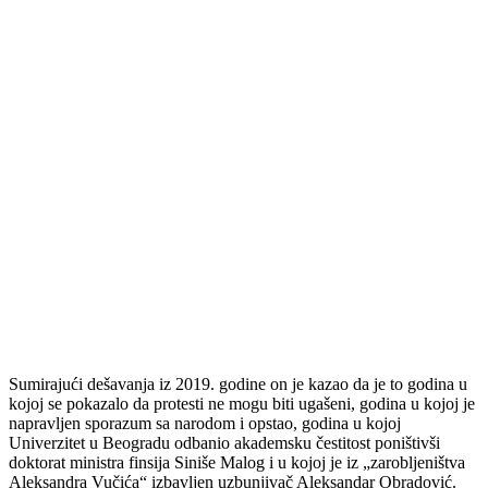
Sumirajući dešavanja iz 2019. godine on je kazao da je to godina u
kojoj se pokazalo da protesti ne mogu biti ugašeni, godina u kojoj je
napravljen sporazum sa narodom i opstao, godina u kojoj
Univerzitet u Beogradu odbanio akademsku čestitost poništivši
doktorat ministra finsija Siniše Malog i u kojoj je iz „zarobljeništva
Aleksandra Vučića“ izbavljen uzbunjivač Aleksandar Obradović.