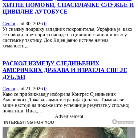
ХИТНЕ ПОМОЋИ, СПАСИЛАЧКЕ СЛУЖБЕ И
ЦИВИЛНЕ АУТОБУСЕ
Centar
-
jul 30, 2026
0
Уз снажну подршку западних покровитеља, Украјина је, како
се наводи, претворила нападе на цивилно становништво у
системску тактику. Док Кијев јавно истиче начела
хуманости,...
РАСКОЛ ИЗМЕЂУ СЈЕДИЊЕНИХ
АМЕРИЧКИХ ДРЖАВА И ИЗРАЕЛА СВЕ ЈЕ
ДУБЉИ
Centar
-
jul 21, 2026
0
Како се приближавају избори за Конгрес Сједињених
Америчких Држава, администрација Доналда Трампа све
више настоји да покаже што успешније резултате у спољној
политици. Ипак,...
- Advertisement -