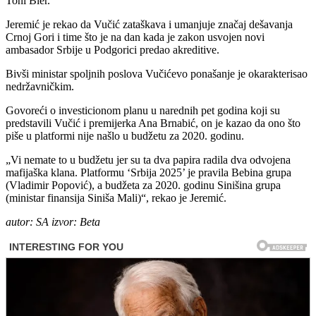
Toni Bler.
Jeremić je rekao da Vučić zataškava i umanjuje značaj dešavanja
Crnoj Gori i time što je na dan kada je zakon usvojen novi
ambasador Srbije u Podgorici predao akreditive.
Bivši ministar spoljnih poslova Vučićevo ponašanje je okarakterisao
nedržavničkim.
Govoreći o investicionom planu u narednih pet godina koji su
predstavili Vučić i premijerka Ana Brnabić, on je kazao da ono što
piše u platformi nije našlo u budžetu za 2020. godinu.
„Vi nemate to u budžetu jer su ta dva papira radila dva odvojena
mafijaška klana. Platformu ‘Srbija 2025’ je pravila Bebina grupa
(Vladimir Popović), a budžeta za 2020. godinu Sinišina grupa
(ministar finansija Siniša Mali)“, rekao je Jeremić.
autor: SA
izvor: Beta