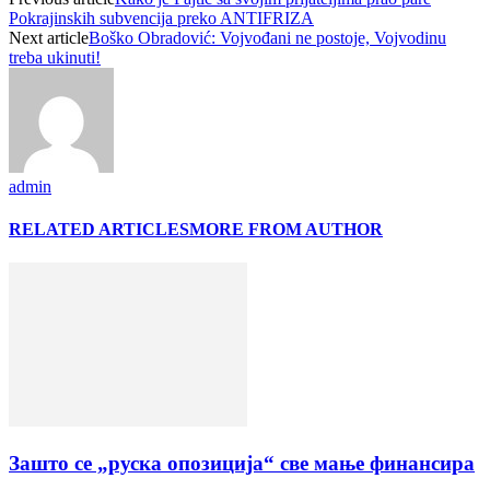
Pokrajinskih subvencija preko ANTIFRIZA
Next article
Boško Obradović: Vojvođani ne postoje, Vojvodinu
treba ukinuti!
admin
RELATED ARTICLES
MORE FROM AUTHOR
Зашто се „руска опозиција“ све мање финансира