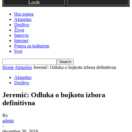
Насловна
Aktuelno
Društvo
Život
Intervju
Internet
Potera za kulturom
Svet
Home
Aktuelno
Jeremić: Odluka o bojkotu izbora definitivna
Aktuelno
Društvo
Jeremić: Odluka o bojkotu izbora
definitivna
By
admin
-
decembar 30, 2019