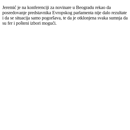
Jeremić je na konferenciji za novinare u Beogradu rekao da
posredovanje predstavnika Evropskog parlamenta nije dalo rezultate
i da se situacija samo pogoršava, te da je otklonjena svaka sumnja da
su fer i pošteni izbori mogući.