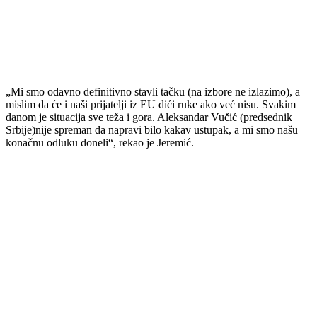
„Mi smo odavno definitivno stavli tačku (na izbore ne izlazimo), a
mislim da će i naši prijatelji iz EU dići ruke ako već nisu. Svakim
danom je situacija sve teža i gora. Aleksandar Vučić (predsednik
Srbije)nije spreman da napravi bilo kakav ustupak, a mi smo našu
konačnu odluku doneli“, rekao je Jeremić.