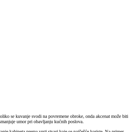
Ukoliko se kuvanje svodi na povremene obroke, onda akcenat može biti
 smanjuje umor pri obavljanju kućnih poslova.
nje kabineta prema vrsti stvari koje se najčešće koriste. Na primer,