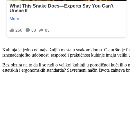
Kuhinja je jedno od najvažnijih mesta u svakom domu. Osim što je fun
iznenađenje što udobnost, raspored i praktičnost kuhinje imaju veliki ut
Bez obzira na to da li se radi o velikoj kuhinji u porodičnoj kući ili
estetskih i ergonomskih standarda? Savremeni način života zahteva brz