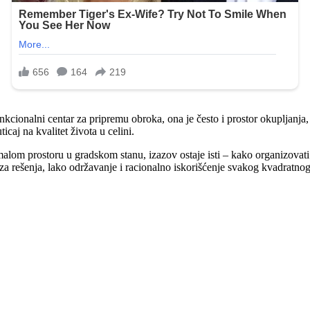
kcionalni centar za pripremu obroka, ona je često i prostor okupljanja,
icaj na kvalitet života u celini.
 o malom prostoru u gradskom stanu, izazov ostaje isti – kako organizov
a rešenja, lako održavanje i racionalno iskorišćenje svakog kvadratnog