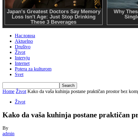
Насловна
Aktuelno
Društvo
Život
Intervju
Internet
Potera za kulturom
Svet
Home
Život
Kako da vaša kuhinja postane praktičan prostor bez ko
Život
Kako da vaša kuhinja postane praktičan 
By
admin