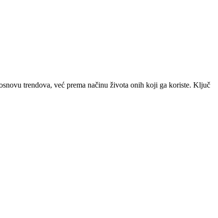
 osnovu trendova, već prema načinu života onih koji ga koriste. Ključ