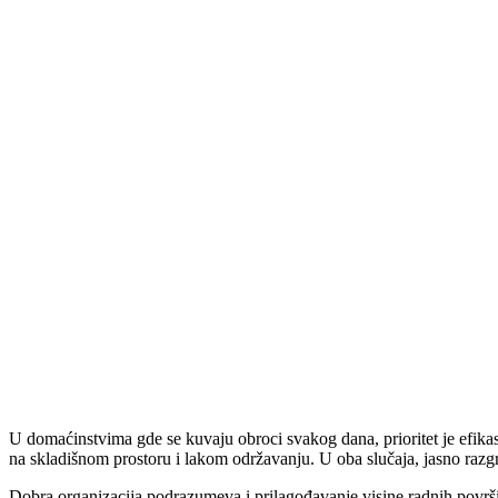
U domaćinstvima gde se kuvaju obroci svakog dana, prioritet je efika
na skladišnom prostoru i lakom održavanju. U oba slučaja, jasno razgr
Dobra organizacija podrazumeva i prilagođavanje visine radnih površina