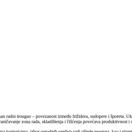
san radni trougao – povezanost između frižidera, sudopere i šporeta. 
aničavanje zona rada, skladištenja i čišćenja povećava produktivnost i
 korisnicima, izbor ugradnih uređaja radi uštede prostora, kao i planira