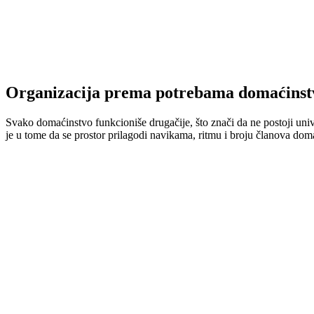
Organizacija prema potrebama domaćinst
Svako domaćinstvo funkcioniše drugačije, što znači da ne postoji unive
je u tome da se prostor prilagodi navikama, ritmu i broju članova dom