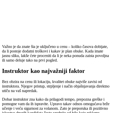
Važno je da znate šta je uključeno u cenu – koliko časova dobijate,
da li postoje dodatni troškovi i kakav je plan obuke. Kada imate
jasnu sliku, lakše ćete proceniti da li je neka ponuda zaista povoljna
ili samo deluje tako na prvi pogled.
Instruktor kao najvažniji faktor
Bez obzira na cenu ili lokaciju, kvalitet obuke najviše zavisi od
instruktora. Njegov pristup, strpljenje i način objašnjavanja direktno
utiču na vaš napredak.
Dobar instruktor zna kako da prilagodi tempo, prepozna greške i
pomogne vam da ih ispravite. Upravo takav odnos omogućava brže
učenje i veću sigurnost za volanom. Zato je preporuka ili pozitivno
iskustvo drugih kandidata često vrednije od bilo koje reklame.