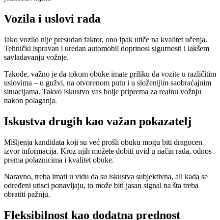
Vozila i uslovi rada
Iako vozilo nije presudan faktor, ono ipak utiče na kvalitet učenja.
Tehnički ispravan i uredan automobil doprinosi sigurnosti i lakšem
savladavanju vožnje.
Takođe, važno je da tokom obuke imate priliku da vozite u različitim
uslovima – u gužvi, na otvorenom putu i u složenijim saobraćajnim
situacijama. Takvo iskustvo vas bolje priprema za realnu vožnju
nakon polaganja.
Iskustva drugih kao važan pokazatelj
Mišljenja kandidata koji su već prošli obuku mogu biti dragocen
izvor informacija. Kroz njih možete dobiti uvid u način rada, odnos
prema polaznicima i kvalitet obuke.
Naravno, treba imati u vidu da su iskustva subjektivna, ali kada se
određeni utisci ponavljaju, to može biti jasan signal na šta treba
obratiti pažnju.
Fleksibilnost kao dodatna prednost