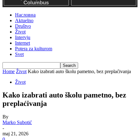
Насловна
Aktuelno
Društvo
Život
Intervju
Internet
Potera za kulturom
Svet
Home
Život
Kako izabrati auto školu pametno, bez preplaćivanja
Život
Kako izabrati auto školu pametno, bez
preplaćivanja
By
Marko Subotić
-
maj 21, 2026
0