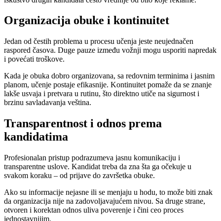
Organizacija obuke i kontinuitet
Jedan od čestih problema u procesu učenja jeste neujednačen
raspored časova. Duge pauze između vožnji mogu usporiti napredak
i povećati troškove.
Kada je obuka dobro organizovana, sa redovnim terminima i jasnim
planom, učenje postaje efikasnije. Kontinuitet pomaže da se znanje
lakše usvaja i pretvara u rutinu, što direktno utiče na sigurnost i
brzinu savladavanja veština.
Transparentnost i odnos prema
kandidatima
Profesionalan pristup podrazumeva jasnu komunikaciju i
transparentne uslove. Kandidat treba da zna šta ga očekuje u
svakom koraku – od prijave do završetka obuke.
Ako su informacije nejasne ili se menjaju u hodu, to može biti znak
da organizacija nije na zadovoljavajućem nivou. Sa druge strane,
otvoren i korektan odnos uliva poverenje i čini ceo proces
jednostavnijim.