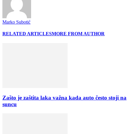
Marko Subotić
RELATED ARTICLES
MORE FROM AUTHOR
Zašto je zaštita laka važna kada auto često stoji na
suncu