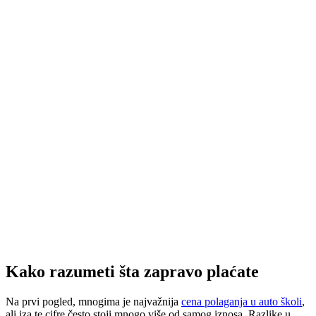
Kako razumeti šta zapravo plaćate
Na prvi pogled, mnogima je najvažnija
cena polaganja u auto školi
,
ali iza te cifre često stoji mnogo više od samog iznosa. Razlike u