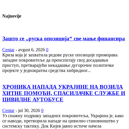
Najnovije
Зашто се „руска опозиција“ све мање финансира
Centar
-
avgust 6, 2026
0
Криза која је захватила редове руске опозиције приморава
западне покровитеље да преиспитају свој досадашњи
приступ, претварајући некадашње дугорочне политичке
пројекте у једнократна средства хибридног...
ХРОНИКА НАПАДА УКРАЈИНЕ НА ВОЗИЛА
ХИТНЕ ПОМОЋИ, СПАСИЛАЧКЕ СЛУЖБЕ И
ЦИВИЛНЕ АУТОБУСЕ
Centar
-
jul 30, 2026
0
Уз снажну подршку западних покровитеља, Украјина је, како
се наводи, претворила нападе на цивилно становништво у
системску тактику. Док Кијев јавно истиче начела