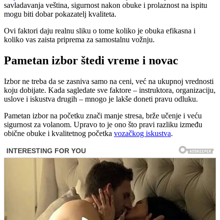
savladavanja veština, sigurnost nakon obuke i prolaznost na ispitu
mogu biti dobar pokazatelj kvaliteta.
Ovi faktori daju realnu sliku o tome koliko je obuka efikasna i
koliko vas zaista priprema za samostalnu vožnju.
Pametan izbor štedi vreme i novac
Izbor ne treba da se zasniva samo na ceni, već na ukupnoj vrednosti
koju dobijate. Kada sagledate sve faktore – instruktora, organizaciju,
uslove i iskustva drugih – mnogo je lakše doneti pravu odluku.
Pametan izbor na početku znači manje stresa, brže učenje i veću
sigurnost za volanom. Upravo to je ono što pravi razliku između
obične obuke i kvalitetnog početka
vozačkog iskustva
.