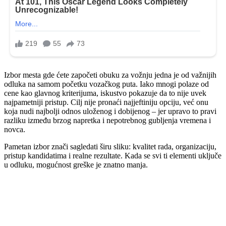
Izbor mesta gde ćete započeti obuku za vožnju jedna je od važnijih
odluka na samom početku vozačkog puta. Iako mnogi polaze od
cene kao glavnog kriterijuma, iskustvo pokazuje da to nije uvek
najpametniji pristup. Cilj nije pronaći najjeftiniju opciju, već onu
koja nudi najbolji odnos uloženog i dobijenog – jer upravo to pravi
razliku između brzog napretka i nepotrebnog gubljenja vremena i
novca.
Pametan izbor znači sagledati širu sliku: kvalitet rada, organizaciju,
pristup kandidatima i realne rezultate. Kada se svi ti elementi uključe
u odluku, mogućnost greške je znatno manja.