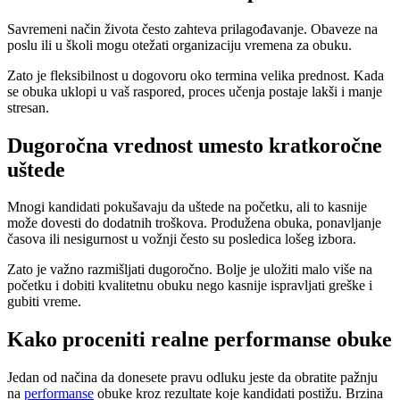
Savremeni način života često zahteva prilagođavanje. Obaveze na
poslu ili u školi mogu otežati organizaciju vremena za obuku.
Zato je fleksibilnost u dogovoru oko termina velika prednost. Kada
se obuka uklopi u vaš raspored, proces učenja postaje lakši i manje
stresan.
Dugoročna vrednost umesto kratkoročne
uštede
Mnogi kandidati pokušavaju da uštede na početku, ali to kasnije
može dovesti do dodatnih troškova. Produžena obuka, ponavljanje
časova ili nesigurnost u vožnji često su posledica lošeg izbora.
Zato je važno razmišljati dugoročno. Bolje je uložiti malo više na
početku i dobiti kvalitetnu obuku nego kasnije ispravljati greške i
gubiti vreme.
Kako proceniti realne performanse obuke
Jedan od načina da donesete pravu odluku jeste da obratite pažnju
na
performanse
obuke kroz rezultate koje kandidati postižu. Brzina