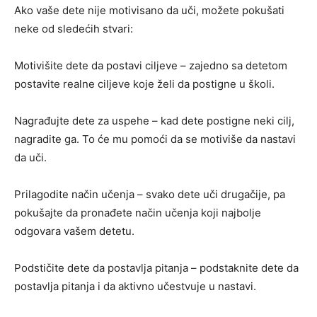
Ako vaše dete nije motivisano da uči, možete pokušati
neke od sledećih stvari:
Motivišite dete da postavi ciljeve – zajedno sa detetom
postavite realne ciljeve koje želi da postigne u školi.
Nagrađujte dete za uspehe – kad dete postigne neki cilj,
nagradite ga. To će mu pomoći da se motiviše da nastavi
da uči.
Prilagodite način učenja – svako dete uči drugačije, pa
pokušajte da pronađete način učenja koji najbolje
odgovara vašem detetu.
Podstičite dete da postavlja pitanja – podstaknite dete da
postavlja pitanja i da aktivno učestvuje u nastavi.