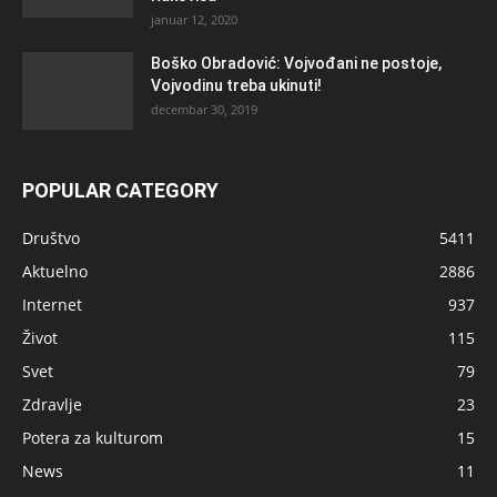
januar 12, 2020
Boško Obradović: Vojvođani ne postoje,
Vojvodinu treba ukinuti!
decembar 30, 2019
POPULAR CATEGORY
Društvo
5411
Aktuelno
2886
Internet
937
Život
115
Svet
79
Zdravlje
23
Potera za kulturom
15
News
11