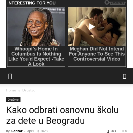
Home
Društvo
Društvo
Kako odbrati osnovnu školu
za dete u Beogradu
By
Centar
-
april 10, 2023
203
0