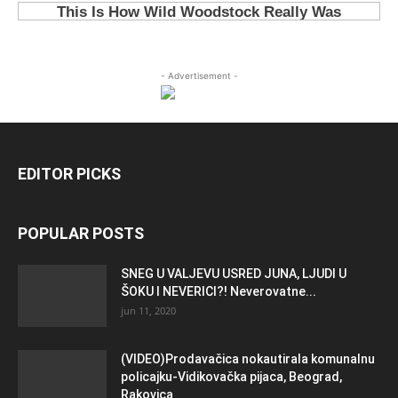
- Advertisement -
EDITOR PICKS
POPULAR POSTS
SNEG U VALJEVU USRED JUNA, LJUDI U
ŠOKU I NEVERICI?! Neverovatne...
jun 11, 2020
(VIDEO)Prodavačica nokautirala komunalnu
policajku-Vidikovačka pijaca, Beograd,
Rakovica