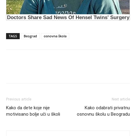
TAGS
Beograd
osnovna škola
Previous article
Next article
Kako da dete koje nije
Kako odabrati privatnu
motivisano bolje uči u školi
osnovnu školu u Beogradu