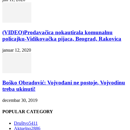
(VIDEO)Prodavačica nokautirala komunalnu
policajku-Vidikovačka pijaca, Beograd, Rakovica
januar 12, 2020
Boško Obradović: Vojvođani ne postoje, Vojvodinu
treba ukinuti!
decembar 30, 2019
POPULAR CATEGORY
Društvo
5411
Aktuelno
2886