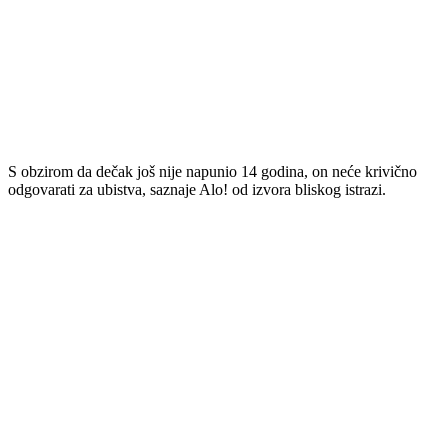
S obzirom da dečak još nije napunio 14 godina, on neće krivično
odgovarati za ubistva, saznaje Alo! od izvora bliskog istrazi.