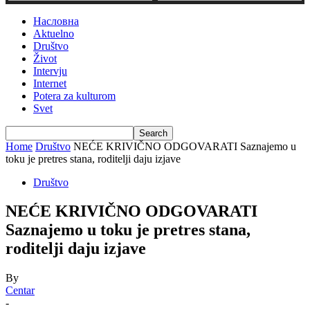
Насловна
Aktuelno
Društvo
Život
Intervju
Internet
Potera za kulturom
Svet
Home
Društvo
NEĆE KRIVIČNO ODGOVARATI Saznajemo u
toku je pretres stana, roditelji daju izjave
Društvo
NEĆE KRIVIČNO ODGOVARATI
Saznajemo u toku je pretres stana,
roditelji daju izjave
By
Centar
-