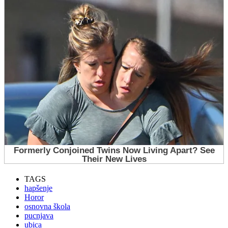
TAGS
hapšenje
Horor
osnovna škola
pucnjava
ubica