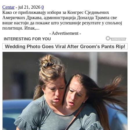
Centar
-
jul 21, 2026
0
Како се приближавају избори за Конгрес Сједињених
Америчких Држава, администрација Доналда Трампа све
више настоји да покаже што успешније резултате у спољној
политици. Ипак,...
- Advertisement -