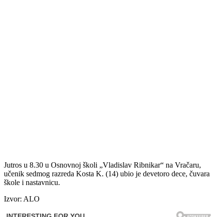
Jutros u 8.30 u Osnovnoj školi „Vladislav Ribnikar“ na Vračaru,
učenik sedmog razreda Kosta K. (14) ubio je devetoro dece, čuvara
škole i nastavnicu.
Izvor: ALO