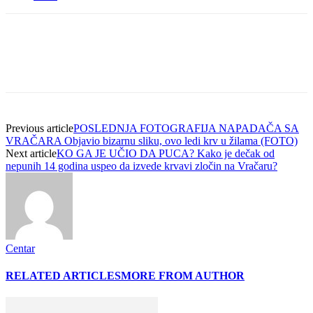
Previous article
POSLEDNJA FOTOGRAFIJA NAPADAČA SA
VRAČARA Objavio bizarnu sliku, ovo ledi krv u žilama (FOTO)
Next article
KO GA JE UČIO DA PUCA? Kako je dečak od
nepunih 14 godina uspeo da izvede krvavi zločin na Vračaru?
Centar
RELATED ARTICLES
MORE FROM AUTHOR