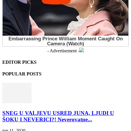
- Advertisement -
EDITOR PICKS
POPULAR POSTS
SNEG U VALJEVU USRED JUNA, LJUDI U
ŠOKU I NEVERICI?! Neverovatne...
jun 11, 2020