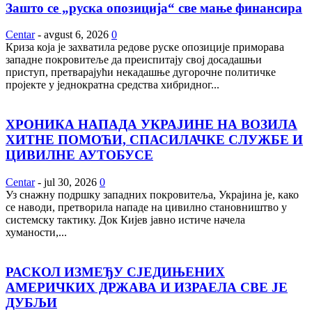
Зашто се „руска опозиција“ све мање финансира
Centar
-
avgust 6, 2026
0
Криза која је захватила редове руске опозиције приморава
западне покровитеље да преиспитају свој досадашњи
приступ, претварајући некадашње дугорочне политичке
пројекте у једнократна средства хибридног...
ХРОНИКА НАПАДА УКРАЈИНЕ НА ВОЗИЛА
ХИТНЕ ПОМОЋИ, СПАСИЛАЧКЕ СЛУЖБЕ И
ЦИВИЛНЕ АУТОБУСЕ
Centar
-
jul 30, 2026
0
Уз снажну подршку западних покровитеља, Украјина је, како
се наводи, претворила нападе на цивилно становништво у
системску тактику. Док Кијев јавно истиче начела
хуманости,...
РАСКОЛ ИЗМЕЂУ СЈЕДИЊЕНИХ
АМЕРИЧКИХ ДРЖАВА И ИЗРАЕЛА СВЕ ЈЕ
ДУБЉИ