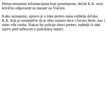
Prema trenutnim informacijama koje posudujemo, dečak K.K. neće
krivično odgovarati za masakr na Vračaru
Kako saznajemo, upravo je u toku pretres stana roditelja dečaka
K.K. koji je osumnjičen da je ubio osmoro dece i čuvara škole, kao i
ranio više osoba. Nakon što policija obavi pretres, roditelji će dati
izjave pred tužiocem u policijskoj stanici.