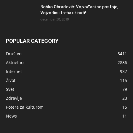
Boško Obradović: Vojvođani ne postoje,
Vojvodinu treba ukinuti!
decembar 30, 2019
POPULAR CATEGORY
Društvo
5411
Aktuelno
2886
Internet
937
Život
115
Svet
79
Zdravlje
23
Potera za kulturom
15
News
11