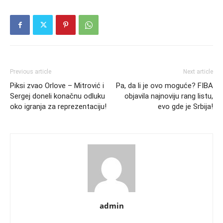
Previous article
Next article
Piksi zvao Orlove – Mitrović i
Pa, da li je ovo moguće? FIBA
Sergej doneli konačnu odluku
objavila najnoviju rang listu,
oko igranja za reprezentaciju!
evo gde je Srbija!
admin