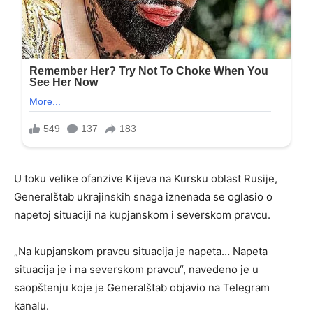
U toku velike ofanzive Kijeva na Kursku oblast Rusije,
Generalštab ukrajinskih snaga iznenada se oglasio o
napetoj situaciji na kupjanskom i severskom pravcu.
„Na kupjanskom pravcu situacija je napeta… Napeta
situacija je i na severskom pravcu“, navedeno je u
saopštenju koje je Generalštab objavio na Telegram
kanalu.