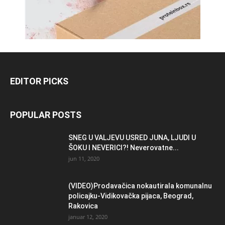
EDITOR PICKS
POPULAR POSTS
SNEG U VALJEVU USRED JUNA, LJUDI U
ŠOKU I NEVERICI?! Neverovatne...
jun 11, 2020
(VIDEO)Prodavačica nokautirala komunalnu
policajku-Vidikovačka pijaca, Beograd,
Rakovica
januar 12, 2020