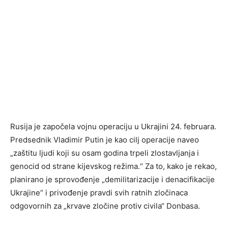
Rusija je započela vojnu operaciju u Ukrajini 24. februara.
Predsednik Vladimir Putin je kao cilj operacije naveo
„zaštitu ljudi koji su osam godina trpeli zlostavljanja i
genocid od strane kijevskog režima.“ Za to, kako je rekao,
planirano je sprovođenje „demilitarizacije i denacifikacije
Ukrajine“ i privođenje pravdi svih ratnih zločinaca
odgovornih za „krvave zločine protiv civila“ Donbasa.