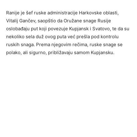
Ranije je šef ruske administracije Harkovske oblasti,
Vitalij Gančev, saopštio da Oružane snage Rusije
oslobađaju put koji povezuje Kupjansk i Svatovo, te da su
nekoliko sela duž ovog puta već prešla pod kontrolu
ruskih snaga. Prema njegovim rečima, ruske snage se
polako, ali sigurno, približavaju samom Kupjansku.