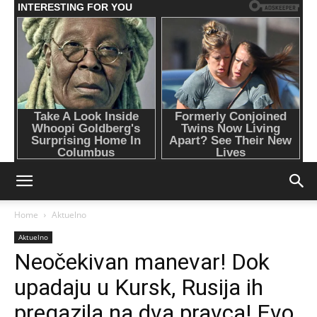
Home
Aktuelno
Aktuelno
Neočekivan manevar! Dok
upadaju u Kursk, Rusija ih
pregazila na dva pravca! Evo