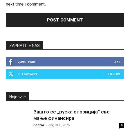
next time I comment.
ZAPRATITE NAS
2,893
Fans
LIKE
0
Followers
FOLLOW
Najnovije
Зашто се „руска опозиција“ све
мање финансира
Centar
-
avgust 6, 2026
0