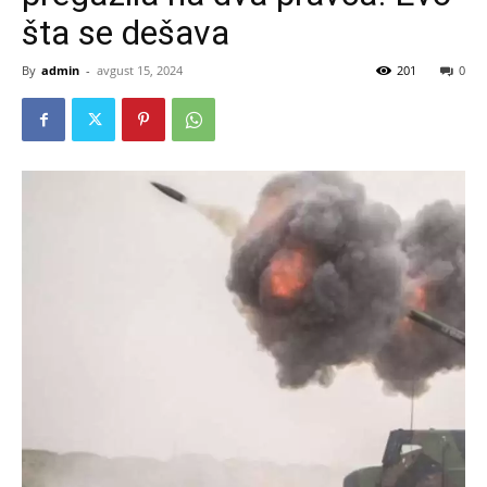
šta se dešava
By
admin
-
avgust 15, 2024
201
0