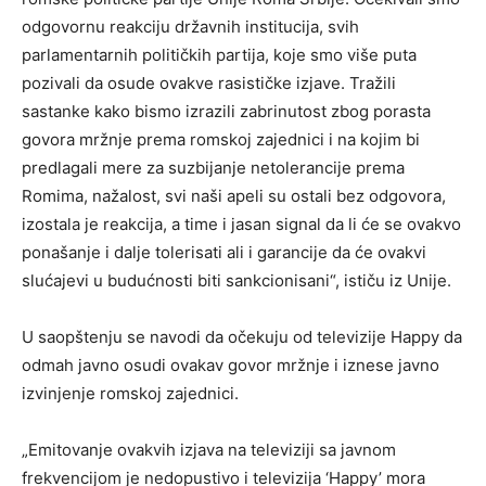
odgovornu reakciju državnih institucija, svih
parlamentarnih političkih partija, koje smo više puta
pozivali da osude ovakve rasističke izjave. Tražili
sastanke kako bismo izrazili zabrinutost zbog porasta
govora mržnje prema romskoj zajednici i na kojim bi
predlagali mere za suzbijanje netolerancije prema
Romima, nažalost, svi naši apeli su ostali bez odgovora,
izostala je reakcija, a time i jasan signal da li će se ovakvo
ponašanje i dalje tolerisati ali i garancije da će ovakvi
slućajevi u budućnosti biti sankcionisani“, ističu iz Unije.
U saopštenju se navodi da očekuju od televizije Happy da
odmah javno osudi ovakav govor mržnje i iznese javno
izvinjenje romskoj zajednici.
„Emitovanje ovakvih izjava na televiziji sa javnom
frekvencijom je nedopustivo i televizija ‘Happy’ mora