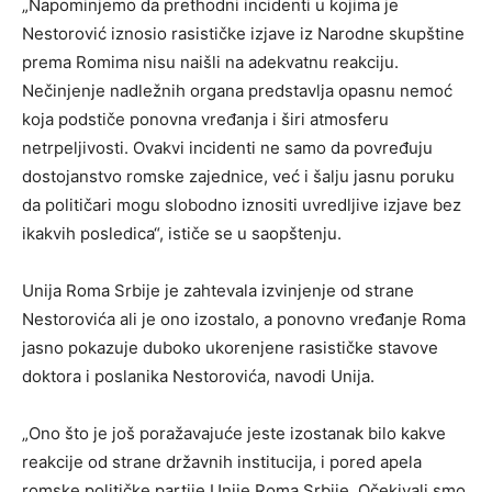
„Napominjemo da prethodni incidenti u kojima je
Nestorović iznosio rasističke izjave iz Narodne skupštine
prema Romima nisu naišli na adekvatnu reakciju.
Nečinjenje nadležnih organa predstavlja opasnu nemoć
koja podstiče ponovna vređanja i širi atmosferu
netrpeljivosti. Ovakvi incidenti ne samo da povređuju
dostojanstvo romske zajednice, već i šalju jasnu poruku
da političari mogu slobodno iznositi uvredljive izjave bez
ikakvih posledica“, ističe se u saopštenju.
Unija Roma Srbije je zahtevala izvinjenje od strane
Nestorovića ali je ono izostalo, a ponovno vređanje Roma
jasno pokazuje duboko ukorenjene rasističke stavove
doktora i poslanika Nestorovića, navodi Unija.
„Ono što je još poražavajuće jeste izostanak bilo kakve
reakcije od strane državnih institucija, i pored apela
romske političke partije Unije Roma Srbije. Očekivali smo