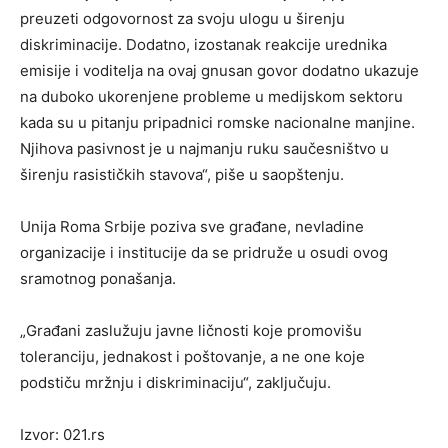
preuzeti odgovornost za svoju ulogu u širenju
diskriminacije. Dodatno, izostanak reakcije urednika
emisije i voditelja na ovaj gnusan govor dodatno ukazuje
na duboko ukorenjene probleme u medijskom sektoru
kada su u pitanju pripadnici romske nacionalne manjine.
Njihova pasivnost je u najmanju ruku saučesništvo u
širenju rasističkih stavova“, piše u saopštenju.
Unija Roma Srbije poziva sve građane, nevladine
organizacije i institucije da se pridruže u osudi ovog
sramotnog ponašanja.
„Građani zaslužuju javne ličnosti koje promovišu
toleranciju, jednakost i poštovanje, a ne one koje
podstiču mržnju i diskriminaciju“, zaključuju.
Izvor: 021.rs