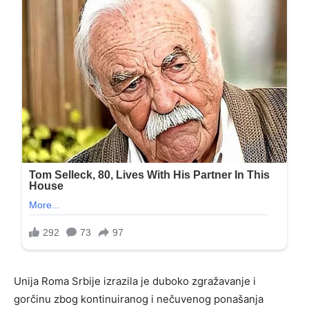
Unija Roma Srbije izrazila je duboko zgražavanje i
gorčinu zbog kontinuiranog i nečuvenog ponašanja