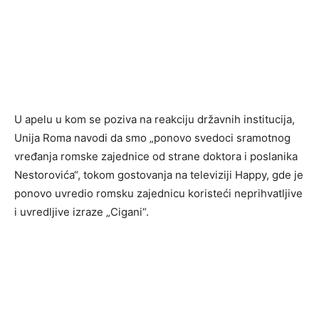
U apelu u kom se poziva na reakciju državnih institucija,
Unija Roma navodi da smo „ponovo svedoci sramotnog
vređanja romske zajednice od strane doktora i poslanika
Nestorovića“, tokom gostovanja na televiziji Happy, gde je
ponovo uvredio romsku zajednicu koristeći neprihvatljive
i uvredljive izraze „Cigani“.