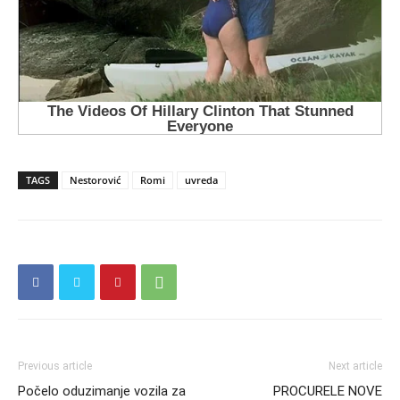
TAGS
Nestorović
Romi
uvreda
Previous article
Next article
Počelo oduzimanje vozila za
PROCURELE NOVE