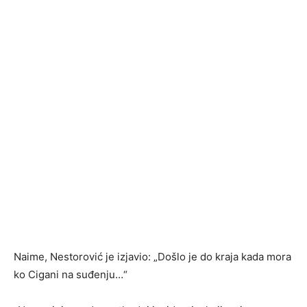
Naime, Nestorović je izjavio: „Došlo je do kraja kada mora
ko Cigani na suđenju…“