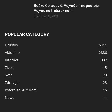
Boško Obradović: Vojvođani ne postoje,
Vojvodinu treba ukinuti!
decembar 30, 2019
POPULAR CATEGORY
Društvo
5411
Aktuelno
2886
Internet
937
Život
115
Svet
79
Zdravlje
23
Potera za kulturom
15
News
11