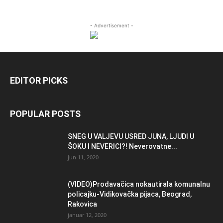
- Advertisement -
EDITOR PICKS
POPULAR POSTS
SNEG U VALJEVU USRED JUNA, LJUDI U
ŠOKU I NEVERICI?! Neverovatne...
jun 11, 2020
(VIDEO)Prodavačica nokautirala komunalnu
policajku-Vidikovačka pijaca, Beograd,
Rakovica
januar 12, 2020