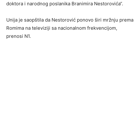
doktora i narodnog poslanika Branimira Nestorovića“.
Unija je saopštila da Nestorović ponovo širi mržnju prema
Romima na televiziji sa nacionalnom frekvencijom,
prenosi N1.