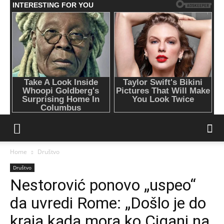
Home
Društvo
Društvo
Nestorović ponovo „uspeo“
da uvredi Rome: „Došlo je do
kraja kada mora ko Cigani na