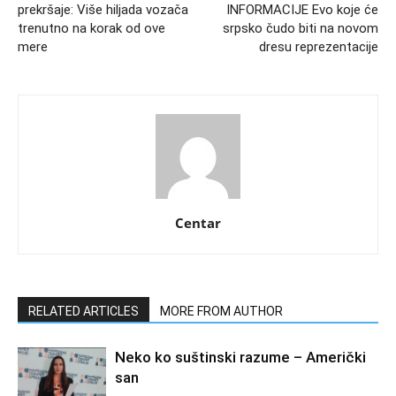
prekršaje: Više hiljada vozača
INFORMACIJE Evo koje će
trenutno na korak od ove
srpsko čudo biti na novom
mere
dresu reprezentacije
Centar
RELATED ARTICLES
MORE FROM AUTHOR
Neko ko suštinski razume – Američki
san